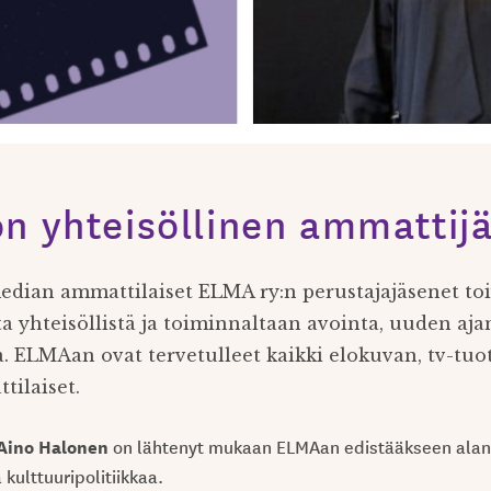
n yhteisöllinen ammattijä
edian ammattilaiset ELMA ry:n perustajajäsenet to
a yhteisöllistä ja toiminnaltaan avointa, uuden aja
a. ELMAan ovat tervetulleet kaikki elokuvan, tv-tuo
ilaiset.
Aino Halonen
on lähtenyt mukaan ELMAan edistääkseen alan 
kulttuuripolitiikkaa.