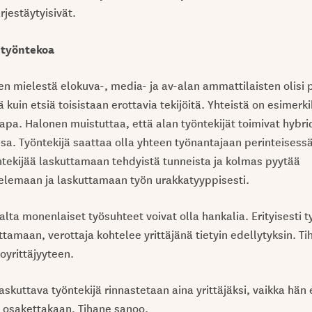
rjestäytyisivät.
 työntekoa
en mielestä elokuva-, media- ja av-alan ammattilaisten olisi 
kuin etsiä toisistaan erottavia tekijöitä. Yhteistä on esimerk
apa. Halonen muistuttaa, että alan työntekijät toimivat hybri
sa. Työntekijä saattaa olla yhteen työnantajaan perinteisess
öntekijää laskuttamaan tehdyistä tunneista ja kolmas pyytää
elemaan ja laskuttamaan työn urakkatyyppisesti.
lta monenlaiset työsuhteet voivat olla hankalia. Erityisesti ty
tamaan, verottaja kohtelee yrittäjänä tietyin edellytyksin. Ti
yrittäjyyteen.
laskuttava työntekijä rinnastetaan aina yrittäjäksi, vaikka hän 
 osakettakaan, Tihane sanoo.