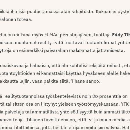
liikaa ihmisiä puolustamassa alan rahoitusta. Kukaan ei pyst
Halonen toteaa.
Eddy Ti
ella on mukana myös ELMAn perustajajäsen, tuottaja
aan muutamat reality-tv:tä tuottavat tuotantofirmat yrittäv
äyttöjä on esimerkiksi päivärahan maksamatta jättämisestä.
onaiskuvaa ja haluaisin, että ala kohtelisi tekijöitä reilusti, et
Tuotantoyhtiöiden ei kannattaisi käyttää hyväkseen alalle hak
kkautta lajiin, vaan palkita siitä, Tihane sanoo.
tä realitytuotannoissa työskentelevistä noin 80 prosenttia on
tä tai sitten osa on liittynyt yleiseen työttömyyskassaan. YTK
a palveluja tai ammatillista yhteisöllisyyttä kuin ammattiliitt
uvottelija. Tihanen tavoitteena on, että tv- ja muun media-a
 ammattiliittoihinsa, jotta heidän etujaan voitaisiin valvoa. Ha