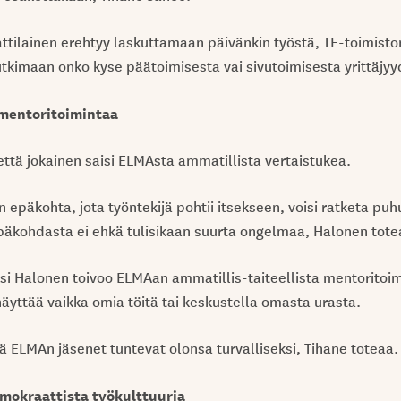
tilainen erehtyy laskuttamaan päivänkin työstä, TE-toimiston 
utkimaan onko kyse päätoimisesta vai sivutoimisesta yrittäjyy
 mentoritoimintaa
että jokainen saisi ELMAsta ammatillista vertaistukea.
 epäkohta, jota työntekijä pohtii itsekseen, voisi ratketa pu
epäkohdasta ei ehkä tulisikaan suurta ongelmaa, Halonen tote
ksi Halonen toivoo ELMAan ammatillis-taiteellista mentoritoi
näyttää vaikka omia töitä tai keskustella omasta urasta.
tä ELMAn jäsenet tuntevat olonsa turvalliseksi, Tihane toteaa.
emokraattista työkulttuuria