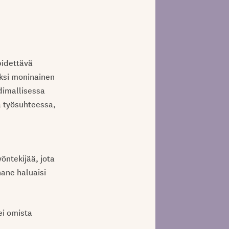
pidettävä
iksi moninainen
dimallisessa
ä työsuhteessa,
öntekijää, jota
hane haluaisi
ei omista