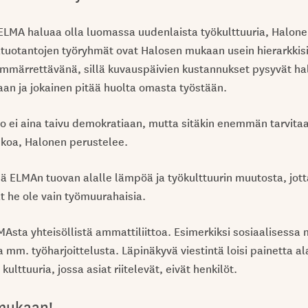
ELMA haluaa olla luomassa uudenlaista työkulttuuria, Halone
tuotantojen työryhmät ovat Halosen mukaan usein hierarkkisi
ymmärrettävänä, sillä kuvauspäivien kustannukset pysyvät hal
laan ja jokainen pitää huolta omasta työstään.
o ei aina taivu demokratiaan, mutta sitäkin enemmän tarvit
koa, Halonen perustelee.
 ELMAn tuovan alalle lämpöä ja työkulttuurin muutosta, jott
ät he ole vain työmuurahaisia.
MAsta yhteisöllistä ammattiliittoa. Esimerkiksi sosiaalisessa
 mm. työharjoittelusta. Läpinäkyvä viestintä loisi painetta al
kulttuuria, jossa asiat riitelevät, eivät henkilöt.
mukaan!