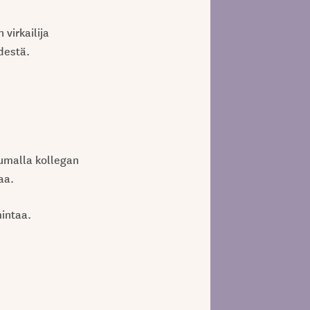
virkailija
destä.
humalla kollegan
aa.
mintaa.