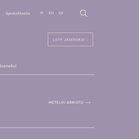
FI
EN
SV
Ajankohtaista
LIITY JÄSENEKSI >
äseneksi
METELIN ARKISTO