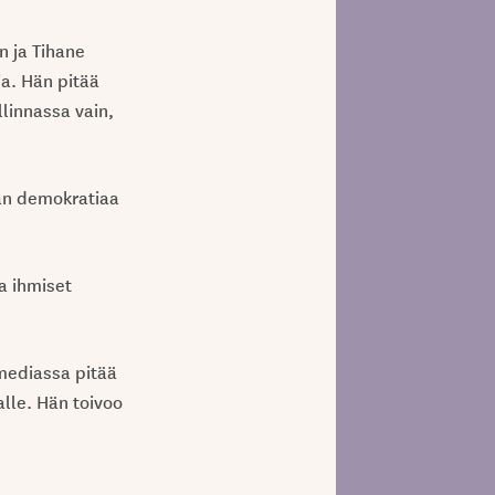
n ja Tihane
a. Hän pitää
linnassa vain,
aan demokratiaa
a ihmiset
 mediassa pitää
alle. Hän toivoo