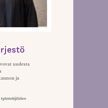
rjestö
ivovat uudesta
n
tannon ja
työntekijöiden