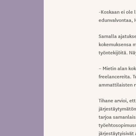
-Koskaan ei ole 
edunvalvontaa, 
Samalla ajatuks
kokemuksensa muk
työntekijöitä. N
– Mietin alan kok
freelancereita. 
ammattilaisten ra
Tihane arvioi, et
järjestäytymätön
tarjoa samanlaisi
työehtosopimusne
järjestäytyisivät