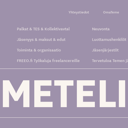
Yhteystiedot
OmaTeme
Palkat & TES & Kollektivavtal
Neuvonta
Jäsenyys & maksut & edut
Luottamushenkilöt
Toiminta & organisaatio
Jäsenjärjestöt
FREEO.fi Työkaluja freelancereille
Tervetuloa Temen j