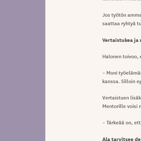
Jos työtön ammat
saattaa ryhtyä t
Vertaistukea ja
Halonen toivoo, 
– Moni työelämän
kanssa. Silloin 
Vertaistuen lisä
Mentorille voisi 
– Tärkeää on, et
Ala tarvitsee d