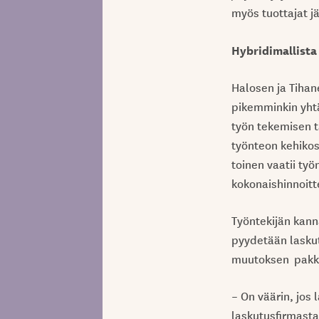
myös tuottajat jä
Hybridimallista
Halosen ja Tihan
pikemminkin yhtä 
työn tekemisen t
työnteon kehikos
toinen vaatii ty
kokonaishinnoitt
Työntekijän kanna
pyydetään laskut
muutoksen pakko
– On väärin, jos 
laskutusfirmasta