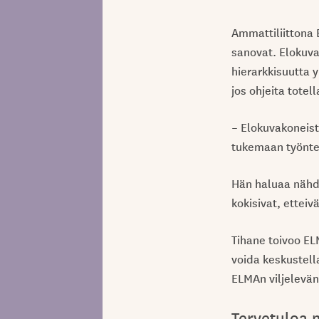
Ammattiliittona 
sanovat. Elokuva
hierarkkisuutta 
jos ohjeita totel
– Elokuvakoneist
tukemaan työnte
Hän haluaa nähdä
kokisivat, etteiv
Tihane toivoo EL
voida keskustella
ELMAn viljelevän 
Tervetuloa 