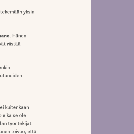
y tekemään yksin
hane
. Hänen
ät riistää
enkin
eutuneiden
 ei kuitenkaan
o eikä se ole
lan työntekijät
lonen toivoo, että