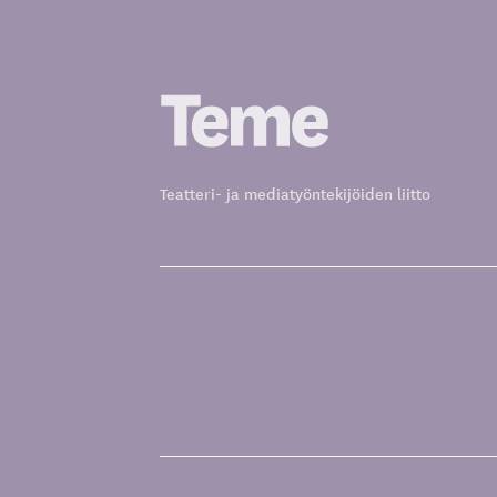
Siirry
sisältöön
Teatteri- ja mediatyöntekijöiden liitto