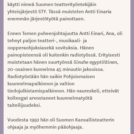
käytti nimeä Suomen teatterityöntekijäin
yhteisjärjestö STY. Tässä muistelen Antti Einaria
enemmän järjestötyötä painottaen.
Ennen Temen puheenjohtajuutta Antti Einari, Ana, oli
tehnyt paljon teatteri-, musikaali- ja
oopperaohjuksiasekä sovituksia. Hänen
painopisteensä oli kuitenkin radiotyössä. Erityisesti
muistetaan hänen suurtyönsä
Sinuhe egyptiläinen
,
20-osainen kunnelma 45 minuutin jaksoissa.
Radiotyöstään hän saikin Pohjoismaisen
kuunnelmapalkinnon ja valtion
tiedojulkistamispalkinnon. Hän naureskeli, etteivät
kolleegat arvostaneet kuunnelmatyötä
taiteilijuudeksi.
Vuodesta 1992 hän oli Suomen Kansallisteatterin
ohjaaja ja myöhemmin pääohjaaja.