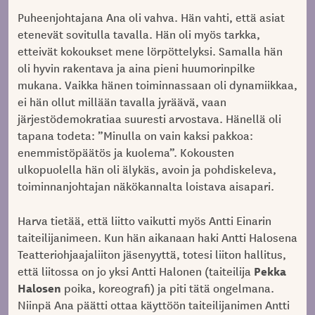
Puheenjohtajana Ana oli vahva. Hän vahti, että asiat
etenevät sovitulla tavalla. Hän oli myös tarkka,
etteivät kokoukset mene lörpöttelyksi. Samalla hän
oli hyvin rakentava ja aina pieni huumorinpilke
mukana. Vaikka hänen toiminnassaan oli dynamiikkaa,
ei hän ollut millään tavalla jyräävä, vaan
järjestödemokratiaa suuresti arvostava. Hänellä oli
tapana todeta: ”Minulla on vain kaksi pakkoa:
enemmistöpäätös ja kuolema”. Kokousten
ulkopuolella hän oli älykäs, avoin ja pohdiskeleva,
toiminnanjohtajan näkökannalta loistava aisapari.
Harva tietää, että liitto vaikutti myös Antti Einarin
taiteilijanimeen. Kun hän aikanaan haki Antti Halosena
Teatteriohjaajaliiton jäsenyyttä, totesi liiton hallitus,
Pekka
että liitossa on jo yksi Antti Halonen (taiteilija
Halosen
poika, koreografi) ja piti tätä ongelmana.
Niinpä Ana päätti ottaa käyttöön taiteilijanimen Antti