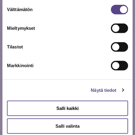
Suostumuksen
Välttämätön
valinta
Mieltymykset
Tilastot
Markkinointi
12.11.
Näytä tiedot
2019
TAIDE JA KULTTUURI
Salli kaikki
Animaatio on tulevaisuus, sanoo Ida
Alina Immonen, Temen 5000. jäsen
Salli valinta