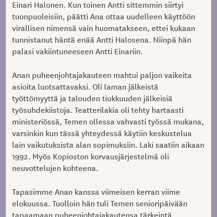
Einari Halonen. Kun toinen Antti sittemmin siirtyi
tuonpuoleisiin, päätti Ana ottaa uudelleen käyttöön
virallisen nimensä vain huomatakseen, ettei kukaan
tunnistanut häntä enää Antti Halosena. Niinpä hän
palasi vakiintuneeseen Antti Einariin.
Anan puheenjohtajakauteen mahtui paljon vaikeita
asioita luotsattavaksi. Oli laman jälkeistä
työttömyyttä ja talouden tiukkuuden jälkeisiä
työsuhdekiistoja. Teatterilakia oli tehty hartaasti
ministeriössä, Temen ollessa vahvasti työssä mukana,
varsinkin kun tässä yhteydessä käytiin keskustelua
lain vaikutuksista alan sopimuksiin. Laki saatiin aikaan
1992. Myös Kopioston korvausjärjestelmä oli
neuvottelujen kohteena.
Tapasimme Anan kanssa viimeisen kerran viime
elokuussa. Tuolloin hän tuli Temen senioripäivään
tapaamaan puheenjohtajakautensa tärkeintä