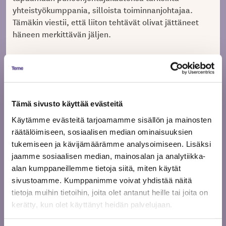
yhteistyökumppania, silloista toiminnanjohtajaa.
Tämäkin viestii, että liiton tehtävät olivat jättäneet
häneen merkittävän jäljen.
Anaa lämmöllä muistaen
Raimo Söder
Temen toiminnanjohtaja 1983-2014
Tämä sivusto käyttää evästeitä
Muistokirjoitus julkaistu 2.5.2025
Käytämme evästeitä tarjoamamme sisällön ja mainosten
Jaa artikkeli
räätälöimiseen, sosiaalisen median ominaisuuksien
tukemiseen ja kävijämäärämme analysoimiseen. Lisäksi
jaamme sosiaalisen median, mainosalan ja analytiikka-
alan kumppaneillemme tietoja siitä, miten käytät
sivustoamme. Kumppanimme voivat yhdistää näitä
tietoja muihin tietoihin, joita olet antanut heille tai joita on
kerätty, kun olet käyttänyt heidän palvelujaan.
Aiheeseen liittyvät artikkelit