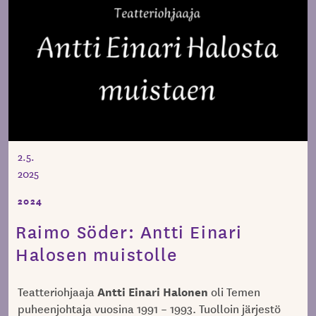
2.5.
2025
2024
Raimo Söder: Antti Einari
Halosen muistolle
Antti Einari Halonen
Teatteriohjaaja
oli Temen
puheenjohtaja vuosina 1991 – 1993. Tuolloin järjestö