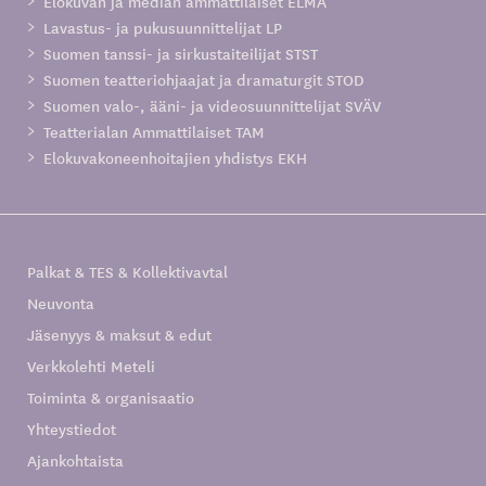
Elokuvan ja median ammattilaiset ELMA
Lavastus- ja pukusuunnittelijat LP
Suomen tanssi- ja sirkustaiteilijat STST
Suomen teatteriohjaajat ja dramaturgit STOD
Suomen valo-, ääni- ja videosuunnittelijat SVÄV
Teatterialan Ammattilaiset TAM
Elokuvakoneenhoitajien yhdistys EKH
Palkat & TES & Kollektivavtal
Neuvonta
Jäsenyys & maksut & edut
Verkkolehti Meteli
Toiminta & organisaatio
Yhteystiedot
Ajankohtaista