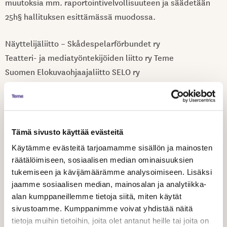
muutoksia mm. raportointivelvollisuuteen ja säädetään
25h§ hallituksen esittämässä muodossa.
Näyttelijäliitto – Skådespelarförbundet ry
Teatteri- ja mediatyöntekijöiden liitto ry Teme
Suomen Elokuvaohjaajaliitto SELO ry
Suomen Näytelmä- ja Käsikirjoittajat Sunklo ry
Audiovisuaalisen alan tekijät Avate
Jaa artikkeli
Tämä sivusto käyttää evästeitä
Käytämme evästeitä tarjoamamme sisällön ja mainosten
räätälöimiseen, sosiaalisen median ominaisuuksien
tukemiseen ja kävijämäärämme analysoimiseen. Lisäksi
jaamme sosiaalisen median, mainosalan ja analytiikka-
alan kumppaneillemme tietoja siitä, miten käytät
Aiheeseen liittyvät artikkelit
sivustoamme. Kumppanimme voivat yhdistää näitä
tietoja muihin tietoihin, joita olet antanut heille tai joita on