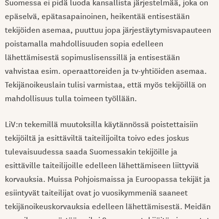
Suomessa ei pidä luoda kansallista järjestelmää, joka on
epäselvä, epätasapainoinen, heikentää entisestään
tekijöiden asemaa, puuttuu jopa järjestäytymisvapauteen
poistamalla mahdollisuuden sopia edelleen
lähettämisestä sopimuslisenssillä ja entisestään
vahvistaa esim. operaattoreiden ja tv-yhtiöiden asemaa.
Tekijänoikeuslain tulisi varmistaa, että myös tekijöillä on
mahdollisuus tulla toimeen työllään.
LiV:n tekemillä muutoksilla käytännössä poistettaisiin
tekijöiltä ja esittäviltä taiteilijoilta toivo edes joskus
tulevaisuudessa saada Suomessakin tekijöille ja
esittäville taiteilijoille edelleen lähettämiseen liittyviä
korvauksia. Muissa Pohjoismaissa ja Euroopassa tekijät ja
esiintyvät taiteilijat ovat jo vuosikymmeniä saaneet
tekijänoikeuskorvauksia edelleen lähettämisestä. Meidän