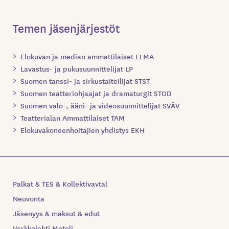
Temen jäsenjärjestöt
Elokuvan ja median ammattilaiset ELMA
Lavastus- ja pukusuunnittelijat LP
Suomen tanssi- ja sirkustaiteilijat STST
Suomen teatteriohjaajat ja dramaturgit STOD
Suomen valo-, ääni- ja videosuunnittelijat SVÄV
Teatterialan Ammattilaiset TAM
Elokuvakoneenhoitajien yhdistys EKH
Palkat & TES & Kollektivavtal
Neuvonta
Jäsenyys & maksut & edut
Verkkolehti Meteli