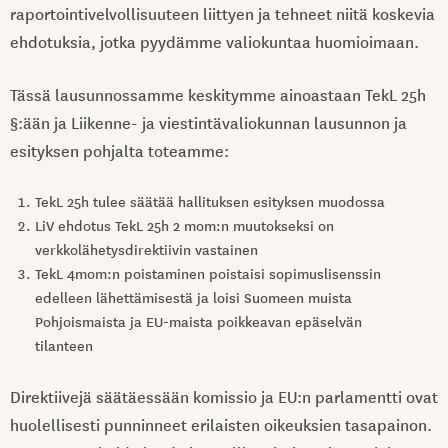
raportointivelvollisuuteen liittyen ja tehneet niitä koskevia
ehdotuksia, jotka pyydämme valiokuntaa huomioimaan.
Tässä lausunnossamme keskitymme ainoastaan TekL 25h
§:ään ja Liikenne- ja viestintävaliokunnan lausunnon ja
esityksen pohjalta toteamme:
TekL 25h tulee säätää hallituksen esityksen muodossa
LiV ehdotus TekL 25h 2 mom:n muutokseksi on
verkkolähetysdirektiivin vastainen
TekL 4mom:n poistaminen poistaisi sopimuslisenssin
edelleen lähettämisestä ja loisi Suomeen muista
Pohjoismaista ja EU-maista poikkeavan epäselvän
tilanteen
Direktiivejä säätäessään komissio ja EU:n parlamentti ovat
huolellisesti punninneet erilaisten oikeuksien tasapainon.