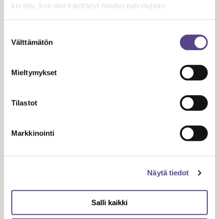
kerätty, kun olet käyttänyt heidän palvelujaan.
Suostumuksen
Välttämätön
valinta
Mieltymykset
Tilastot
LAUSUNNOT
Markkinointi
30.10.
2019
Näytä tiedot
Teme jäsenmäärä kasvaa ja ylitti 5000
jäsenen rajan
Salli kaikki