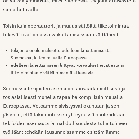
on vaikea ymmärtää, miksi Suomessa tekijöitä ei arvosteta
samalla tavalla.
Toisin kuin operaattorit ja muut sisällöillä liiketoimintaa
tekevät ovat omassa vaikuttamisessaan väittäneet
tekijöille ei ole maksettu edelleen lähettämisestä
Suomessa, kuten muualla Euroopassa
edelleen lähettämiseen liittyvät korvaukset eivät estäisi
liiketoimintaa eivätkä pimentäisi kanavia
Suomessa tekijöiden asema on lainsäädännöllisesti ja
tosiasiallisesti monella tapaa heikompi kuin muualla
Euroopassa. Vetoamme sivistysvaliokuntaan ja sen
jäseniin, että lakimuutoksen yhteydessä huolehditaan
tekijöiden asemasta ja mahdollisuudesta tulla toimeen
työllään: tehdään lausunnoissamme esittämiämme