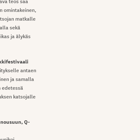
ava teos saa
on omintakeinen,
atsojan matkalle
alla sekä
ikas ja älykäs
kkifestivaali
itykselle antaen
tinen ja samalla
n edetessä
uksen katsojalle
 nousuun, Q-
munikoi