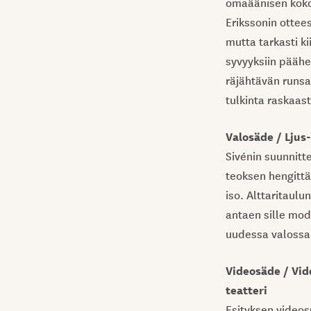
omaäänisen kokon
Erikssonin ottee
mutta tarkasti ki
syvyyksiin päähe
räjähtävän runsa
tulkinta raskaas
Valosäde / Ljus-
Sivénin suunnitte
teoksen hengittää
iso. Alttaritaul
antaen sille mod
uudessa valossa.
Videosäde / Vid
teatteri
Esityksen videos