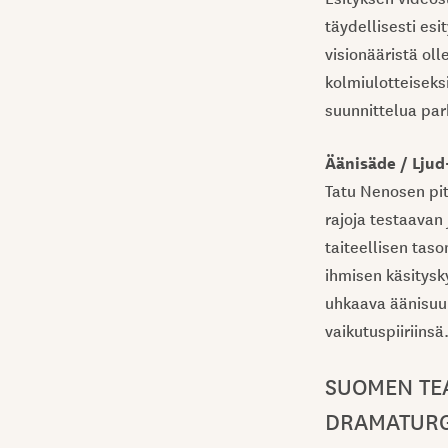
täydellisesti es
visionääristä oll
kolmiulotteiseks
suunnittelua pa
Äänisäde / Ljud
Tatu Nenosen pit
rajoja testaavan
taiteellisen tas
ihmisen käsitysky
uhkaava äänisuun
vaikutuspiiriinsä
SUOMEN TEA
DRAMATURG