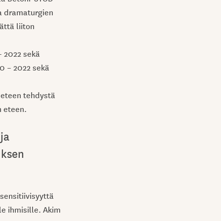
 ja dramaturgien
ttä liiton
– 2022 sekä
0 – 2022 sekä
 eteen tehdystä
n eteen.
ja
uksen
sensitiivisyyttä
le ihmisille. Akim