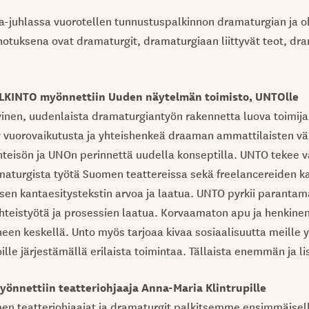
a-juhlassa vuorotellen tunnustuspalkinnon dramaturgian ja o
otuksena ovat dramaturgit, dramaturgiaan liittyvät teot, dram
INTO myönnettiin Uuden näytelmän toimisto, UNTOlle
ivinen, uudenlaista dramaturgiantyön rakennetta luova toimija
y vuorovaikutusta ja yhteishenkeä draaman ammattilaisten väl
yhteisön ja UNOn perinnettä uudella konseptilla. UNTO tekee v
maturgista työtä Suomen teattereissa sekä freelancereiden k
sen kantaesitystekstin arvoa ja laatua. UNTO pyrkii paranta
n yhteistyötä ja prosessien laatua. Korvaamaton apu ja henkine
neen keskellä. Unto myös tarjoaa kivaa sosiaalisuutta meille y
oille järjestämällä erilaista toimintaa. Tällaista enemmän ja li
nnettiin teatteriohjaaja Anna-Maria Klintrupille
men teatteriohjaajat ja dramaturgit palkitsemme ensimmäisel