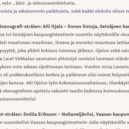
 valo-, ääni- ja videosuunnittelusta.
noista ja aikaisemmin palkituista, sekä kaikki ehdolla olleet
cenografi-strålen: Aili Ojalo – Ennen lintuja, Seinäjoen k
tus loi Seinäjoen kaupunginteatterin suurelle näyttämölle visu
alati muuttuvan maailman. Ilmava ja moneksi muuntuva lattiar
yvyyttä, joka yllätti kohtaus toisensa jälkeen. Ojalon sekä valo
ja Lauri Virkkalan saumaton yhteistyö onnistui luomaan elävä
hyksen sota-aikaan sijoittuvaan tarinaan. Vuoden 2024 Lavas
 oli poikkeuksellisen korkea ja palkinnon olisi voinut helpost
ijan kanssa. Aili Ojalon työn kokonaisuusvaltaisuus, tilankäyt
 skenografinen ajattelu vakuutti raadin kaikessa komeudess
astussuunnittelu!
t-strålen: Emilia Eriksson – Nollaneljäviisi, Vaasan kaupu
on suunnitellut Vaasan kaupunginteatterin Julia-näyttämölle 