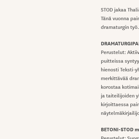
STOD jakaa Thali
Tänä vuonna pain
dramaturgin työ.
DRAMATURGIPALK
Perustelut: Akti
puitteissa synty
hienosti Teksti-
merkittävää dra
korostaa kotimai
ja taiteilijoide
kirjoittaessa pai
näytelmäkirjailij
BETONI-STOD myö
Perustelut: Suo