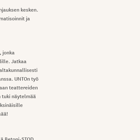
hjauksen kesken.
atisoinnit ja
, jonka
ille. Jatkaa
altakunnallisesti
anssa. UNTOn työ
maan teattereiden
n tuki näytelmää
ksinäisille
sää!
lä Betoni-STOD