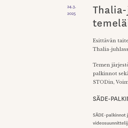
Thalia-
24.3.
2025
temelä
Esittävän tait
Thalia-juhlass
Temen järjestö
palkinnot sek
STODin, Voima
SÄDE-PALKI
SÄDE-palkinnot j
videosuunnitteli