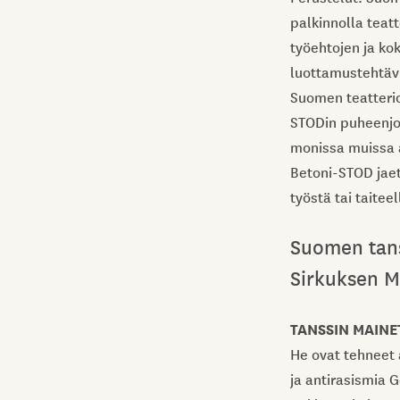
palkinnolla teatt
työehtojen ja ko
luottamustehtäv
Suomen teatterio
STODin puheenjo
monissa muissa 
Betoni-STOD jae
työstä tai taitee
Suomen tanss
Sirkuksen M
TANSSIN MAINET
He ovat tehneet a
ja antirasismia G