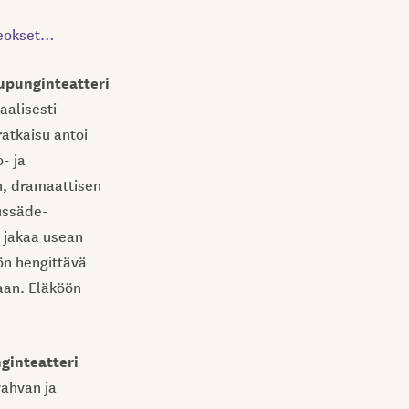
 teokset…
aupunginteatteri
aalisesti
atkaisu antoi
- ja
n, dramaattisen
tussäde-
i jakaa usean
ön hengittävä
aan. Eläköön
nginteatteri
vahvan ja