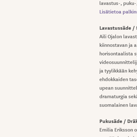
lavastus-, puku-,
Lisätietoa palkin
Lavastussäde / S
Aili Ojalon lavas
kiinnostavan ja 
horisontaalista s
videosuunnitteli
ja tyylikkään ke
ehdokkaiden taso
upean suunnittel
dramaturgia sekä
suomalainen lav
Pukusäde / Dräk
Emilia Eriksson 