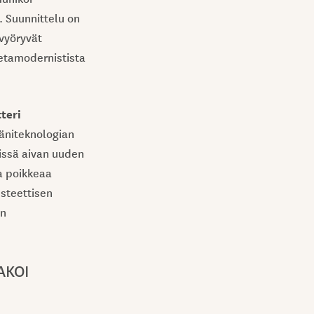
. Suunnittelu on
 vyöryvät
Metamodernistista
teri
ääniteknologian
sissä aivan uuden
a poikkeaa
esteettisen
en
AKOI