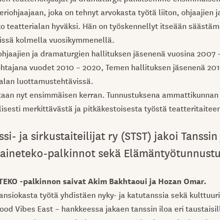
eriohjaajaan, joka on tehnyt arvokasta työtä liiton, ohjaajien
ko teatterialan hyväksi. Hän on työskennellyt itseään säästämä
issä kolmella vuosikymmenellä.
hjaajien ja dramaturgien hallituksen jäsenenä vuosina 2007 
htajana vuodet 2010 – 2020, Temen hallituksen jäsenenä 201
alan luottamustehtävissä.
taan nyt ensimmäisen kerran. Tunnustuksena ammattikunnan
llisesti merkittävästä ja pitkäkestoisesta työstä teatteritaitee
i- ja sirkustaiteilijat ry (STST) jakoi Tanssin 
aineteko-palkinnot sekä Elämäntyötunnust
EKO -palkinnon saivat Akim Bakhtaoui ja Hozan Omar.
nsiokasta työtä yhdistäen nyky- ja katutanssia sekä kulttuuri
ood Vibes East – hankkeessa jakaen tanssin iloa eri taustaisil