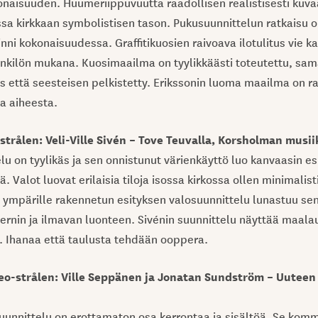
aisuuden. Huumeriippuvuutta raadollisen realistisesti kuva
ssa kirkkaan symbolistisen tason. Pukusuunnittelun ratkaisu 
inni kokonaisuudessa. Graffitikuosien raivoava ilotulitus vie k
nkilön mukana. Kuosimaailma on tyylikkäästi toteutettu, sam
s että seesteisen pelkistetty. Erikssonin luoma maailma on ra
ta aiheesta.
strålen: Veli-Ville Sivén – Tove Teuvalla, Korsholman musii
lu on tyylikäs ja sen onnistunut värienkäyttö luo kanvaasin es
. Valot luovat erilaisia tiloja isossa kirkossa ollen minimalis
un ympärille rakennetun esityksen valosuunnittelu lunastuu se
ernin ja ilmavan luonteen. Sivénin suunnittelu näyttää maala
 Ihanaa että taulusta tehdään ooppera.
eo-strålen: Ville Seppänen ja Jonatan Sundström – Uuteen
uunnittelu on erottamaton osa kerrontaa ja sisältöä. Se kom