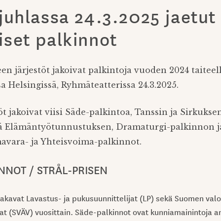
juhlassa 24.3.2025 jaetut
iset palkinnot
een järjestöt jakoivat palkintoja vuoden 2024 taiteell
a Helsingissä, Ryhmäteatterissa 24.3.2025.
t jakoivat viisi Säde-palkintoa, Tanssin ja Sirkuks
ä Elämäntyötunnustuksen, Dramaturgi-palkinnon j
vara- ja Yhteisvoima-palkinnot.
NNOT / STRÅL-PRISEN
akavat Lavastus- ja pukusuunnittelijat (LP) sekä Suomen valo-
jat (SVÄV) vuosittain. Säde-palkinnot ovat kunniamainintoja a