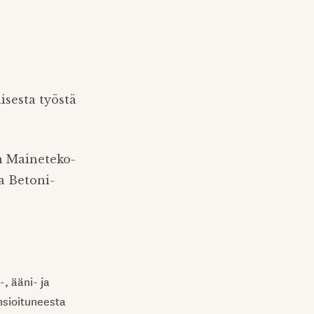
isesta työstä
en Maineteko-
a Betoni-
, ääni- ja
nsioituneesta