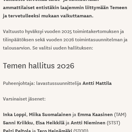
ammattilaiset entistäkin laajemmin liittymään Temeen
ja tervetulleeksi mukaan vaikuttamaan.
Valtuusto hyväksyi vuoden 2025 toimintakertomuksen ja
tilinpäätöksen sekä vuoden 2026 toimintasuunnitelman ja
talousarvion. Se valitsi uuden hallituksen:
Temen hallitus 2026
Antti Mattila
Puheenjohtaja: lavastussuunnittelija
Varsinaiset jäsenet:
Inka Loppi
Miika Suomalainen
Emma Kaasinen
,
ja
(TAM)
Sanni Kriikku
Elsa Heikkilä
Antti Nieminen
,
ja
(STST)
Pelzi Peltola
Tero Heinämäki
ja
(STOD)