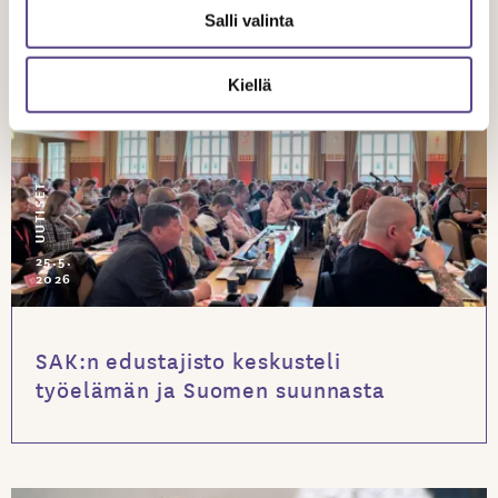
Salli valinta
Kiellä
UUTISET
25.5.
2026
SAK:n edustajisto keskusteli
työelämän ja Suomen suunnasta