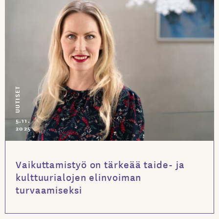
UUTISET
5.11.
2025
Vaikuttamistyö on tärkeää taide- ja
kulttuurialojen elinvoiman
turvaamiseksi