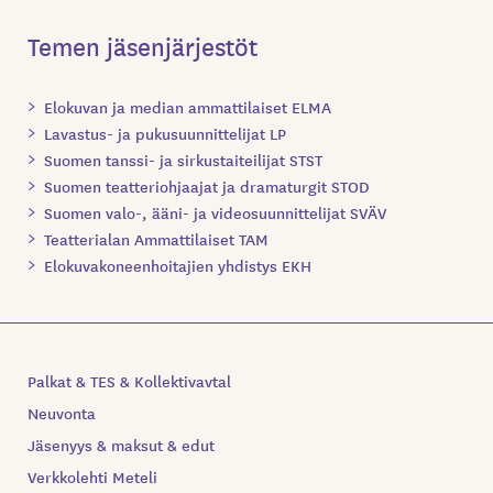
Temen jäsenjärjestöt
Elokuvan ja median ammattilaiset ELMA
Lavastus- ja pukusuunnittelijat LP
Suomen tanssi- ja sirkustaiteilijat STST
Suomen teatteriohjaajat ja dramaturgit STOD
Suomen valo-, ääni- ja videosuunnittelijat SVÄV
Teatterialan Ammattilaiset TAM
Elokuvakoneenhoitajien yhdistys EKH
Palkat & TES & Kollektivavtal
Neuvonta
Jäsenyys & maksut & edut
Verkkolehti Meteli