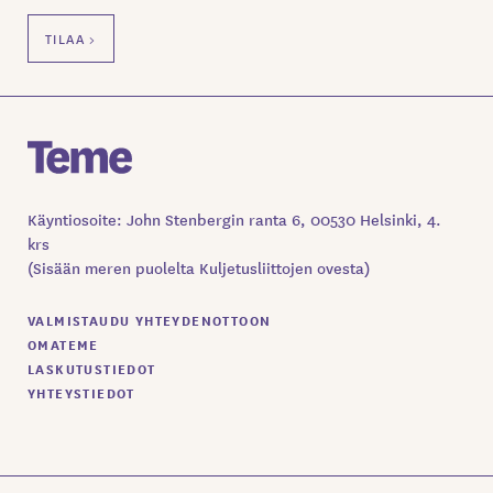
Käyntiosoite: John Stenbergin ranta 6, 00530 Helsinki, 4.
krs
(Sisään meren puolelta Kuljetusliittojen ovesta)
VALMISTAUDU YHTEYDENOTTOON
OMATEME
LASKUTUSTIEDOT
YHTEYSTIEDOT