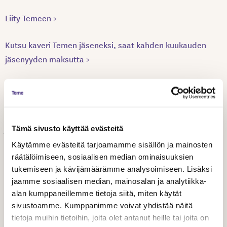
Liity Temeen >
Kutsu kaveri Temen jäseneksi, saat kahden kuukauden
jäsenyyden maksutta >
Temen valtuusto käyttää yhdistyslain mukaista ylintä
päätösvaltaa Temessä. Valtuuston tehtäviä ovat muun
muassa toiminnan linjaaminen, budjetin vahvistaminen
ja hallituksen valinta.
Tämä sivusto käyttää evästeitä
Käytämme evästeitä tarjoamamme sisällön ja mainosten
Valtuuston toimikausi on kolme vuotta ja se kokoontuu
räätälöimiseen, sosiaalisen median ominaisuuksien
vuosittain 1-2 kertaa. Nyt kokoontunut valtuusto aloitti
tukemiseen ja kävijämäärämme analysoimiseen. Lisäksi
jaamme sosiaalisen median, mainosalan ja analytiikka-
tomintansa keväällä 2024, ja seuraava valitaan
alan kumppaneillemme tietoja siitä, miten käytät
marraskuussa 2026. Temen äänioikeutetut henkilöjäsenet
sivustoamme. Kumppanimme voivat yhdistää näitä
valitsevat keskuudestaan valtuuston jäsenet. Valtuusto
tietoja muihin tietoihin, joita olet antanut heille tai joita on
valitsee vuosittain keväällä hallituksen, jonka toimikausi