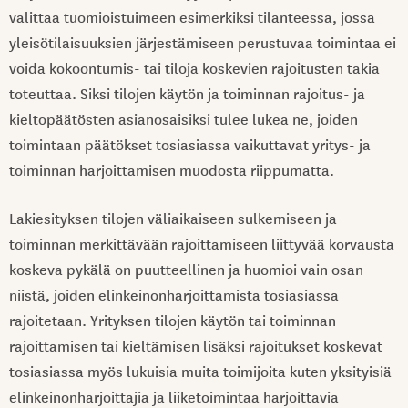
valittaa tuomioistuimeen esimerkiksi tilanteessa, jossa
yleisötilaisuuksien järjestämiseen perustuvaa toimintaa ei
voida kokoontumis- tai tiloja koskevien rajoitusten takia
toteuttaa. Siksi tilojen käytön ja toiminnan rajoitus- ja
kieltopäätösten asianosaisiksi tulee lukea ne, joiden
toimintaan päätökset tosiasiassa vaikuttavat yritys- ja
toiminnan harjoittamisen muodosta riippumatta.
Lakiesityksen tilojen väliaikaiseen sulkemiseen ja
toiminnan merkittävään rajoittamiseen liittyvää korvausta
koskeva pykälä on puutteellinen ja huomioi vain osan
niistä, joiden elinkeinonharjoittamista tosiasiassa
rajoitetaan. Yrityksen tilojen käytön tai toiminnan
rajoittamisen tai kieltämisen lisäksi rajoitukset koskevat
tosiasiassa myös lukuisia muita toimijoita kuten yksityisiä
elinkeinonharjoittajia ja liiketoimintaa harjoittavia