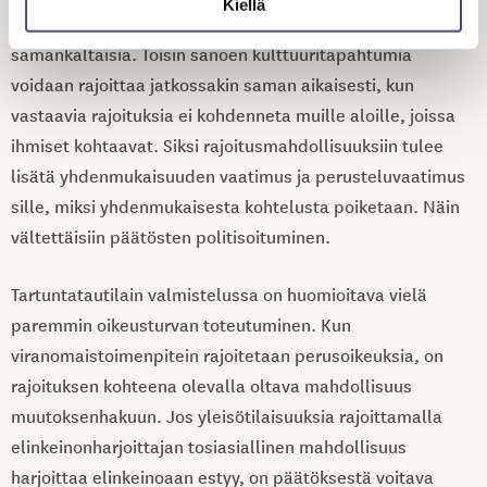
Kiellä
toisia, vaikka ihmiskontaktit ko. tiloissa olisivat täysin
samankaltaisia. Toisin sanoen kulttuuritapahtumia
voidaan rajoittaa jatkossakin saman aikaisesti, kun
vastaavia rajoituksia ei kohdenneta muille aloille, joissa
ihmiset kohtaavat. Siksi rajoitusmahdollisuuksiin tulee
lisätä yhdenmukaisuuden vaatimus ja perusteluvaatimus
sille, miksi yhdenmukaisesta kohtelusta poiketaan. Näin
vältettäisiin päätösten politisoituminen.
Tartuntatautilain valmistelussa on huomioitava vielä
paremmin oikeusturvan toteutuminen. Kun
viranomaistoimenpitein rajoitetaan perusoikeuksia, on
rajoituksen kohteena olevalla oltava mahdollisuus
muutoksenhakuun. Jos yleisötilaisuuksia rajoittamalla
elinkeinonharjoittajan tosiasiallinen mahdollisuus
harjoittaa elinkeinoaan estyy, on päätöksestä voitava