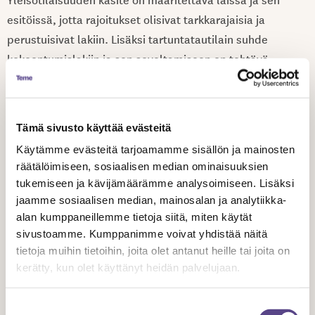
esitöissä, jotta rajoitukset olisivat tarkkarajaisia ja
perustuisivat lakiin. Lisäksi tartuntatautilain suhde
kokoontumislakiin ja sen soveltamiseen on tehtävä
selväksi lain esitöissä.
On hyvä, että nyt lain valmistelussa on huomioitu korona-
Tämä sivusto käyttää evästeitä
aikana syntynyt lain sanamuotoon ja tulkintaan liittyvä
Käytämme evästeitä tarjoamamme sisällön ja mainosten
ongelma. Nykyinen tartuntatautilaki mahdollistaa
räätälöimiseen, sosiaalisen median ominaisuuksien
ainoastaan yleisten kokousten tai yleisötilaisuuksien
tukemiseen ja kävijämäärämme analysoimiseen. Lisäksi
kieltämisen, ei rajoittamista, mutta silti korona-aikana
jaamme sosiaalisen median, mainosalan ja analytiikka-
yleisötilaisuuksiin kohdistui lukuisia rajoituksia.
alan kumppaneillemme tietoja siitä, miten käytät
Yleisötilaisuuksia ei lain sanamuodon mukaisesti kielletty,
sivustoamme. Kumppanimme voivat yhdistää näitä
tietoja muihin tietoihin, joita olet antanut heille tai joita on
vaan niitä rajoitettiin lukuisin eri tavoin ilman yhteyttä lain
kerätty, kun olet käyttänyt heidän palvelujaan.
sanamuotoon. On positiivista, että nyt ehdotettu sääntely
mahdollistaisi portaittaisen soveltamisen, jolloin
Suostumuksen
perusoikeuteen kohdistuva rajoitus toteutettaisiin vain