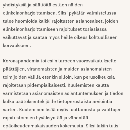
yhdistyksiä ja säätiöitä estäen näiden
elinkeinonharjoittamisen. Siksi pykälän valmistelussa
tulee huomioida kaikki rajoitusten asianosaiset, joiden
elinkeinonharjoittamiseen rajoitukset tosiasiassa
vaikuttavat ja säätää myös heille oikeus kohtuulliseen
korvaukseen.
Koronapandemia toi esiin tarpeen vuorovaikutukselle
päättäjien, viranomaisten ja muiden asianomaisten
toimijoiden välillä etenkin silloin, kun perusoikeuksia
rajoitetaan pidempiaikaisesti. Kuulemisten kautta
varmistetaan asianomaisten asiantuntemuksen ja tiedon
kulku päätöksentekijöille tietoperustaista arviointia
varten. Kuuleminen lisää myös luottamusta ja valittujen
rajoitustoimien hyväksyntää ja vähentää
epäoikeudenmukaisuuden kokemusta. Siksi lakiin tulisi