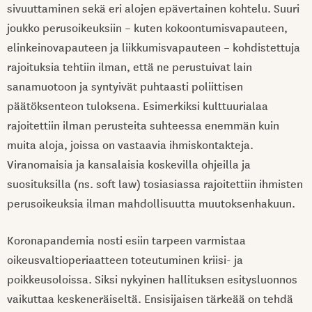
sivuuttaminen sekä eri alojen epävertainen kohtelu. Suuri
joukko perusoikeuksiin – kuten kokoontumisvapauteen,
elinkeinovapauteen ja liikkumisvapauteen – kohdistettuja
rajoituksia tehtiin ilman, että ne perustuivat lain
sanamuotoon ja syntyivät puhtaasti poliittisen
päätöksenteon tuloksena. Esimerkiksi kulttuurialaa
rajoitettiin ilman perusteita suhteessa enemmän kuin
muita aloja, joissa on vastaavia ihmiskontakteja.
Viranomaisia ja kansalaisia koskevilla ohjeilla ja
suosituksilla (ns. soft law) tosiasiassa rajoitettiin ihmisten
perusoikeuksia ilman mahdollisuutta muutoksenhakuun.
Koronapandemia nosti esiin tarpeen varmistaa
oikeusvaltioperiaatteen toteutuminen kriisi- ja
poikkeusoloissa. Siksi nykyinen hallituksen esitysluonnos
vaikuttaa keskeneräiseltä. Ensisijaisen tärkeää on tehdä