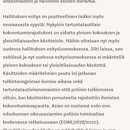
viranomaisten ja hallinnon välinen hierarkia.
Hallituksen esitys on puutteellinen lisäksi myös
seuraavasta syystä: Nykyisin tartuntatautilain
kokoontumisrajoitukset on sidottu yleisen kokouksen ja
yleisötilaisuuden käsitteisiin. Näihin viitataan nyt myös
uudessa hallituksen esitysluonnoksessa. Silti laissa, sen
esitöissä ja nyt uudessa esitysluonnoksessa ei määritellä
yleisen kokouksen tai yleisötilaisuuden käsitettä.
Käsitteiden määritelmien puute loi jatkuvan
tulkintaongelman korona-aikana sekä
tartuntatautiviranomaisten että poliisin tulkinnoissa
silloin, kun käsitteiden perusteella rajoitettiin ihmisten
kokoontumisvapautta. Asian on nostanut esiin mm.
eduskunnan oikeusasiamies poliisin toimivaltaa
koskevassa ratkaisussaan (EOAK/2678/2020).
Yleisötilaisuuden käsite on määriteltävä laissa ja sen