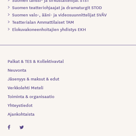
Suomen tanssi- ja sirkustaiteilijat STST
Suomen teatteriohjaajat ja dramaturgit STOD
Suomen valo-, ääni- ja videosuunnittelijat SVÄV
Teatterialan Ammattilaiset TAM
Elokuvakoneenhoitajien yhdistys EKH
Palkat & TES & Kollektivavtal
Neuvonta
Jäsenyys & maksut & edut
Verkkolehti Meteli
Toiminta & organisaatio
Yhteystiedot
Ajankohtaista