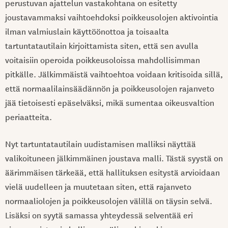
perustuvan ajattelun vastakohtana on esitetty
joustavammaksi vaihtoehdoksi poikkeusolojen aktivointia
ilman valmiuslain käyttöönottoa ja toisaalta
tartuntatautilain kirjoittamista siten, että sen avulla
voitaisiin operoida poikkeusoloissa mahdollisimman
pitkälle. Jälkimmäistä vaihtoehtoa voidaan kritisoida sillä,
että normaalilainsäädännön ja poikkeusolojen rajanveto
jää tietoisesti epäselväksi, mikä sumentaa oikeusvaltion
periaatteita.
Nyt tartuntatautilain uudistamisen malliksi näyttää
valikoituneen jälkimmäinen joustava malli. Tästä syystä on
äärimmäisen tärkeää, että hallituksen esitystä arvioidaan
vielä uudelleen ja muutetaan siten, että rajanveto
normaaliolojen ja poikkeusolojen välillä on täysin selvä.
Lisäksi on syytä samassa yhteydessä selventää eri