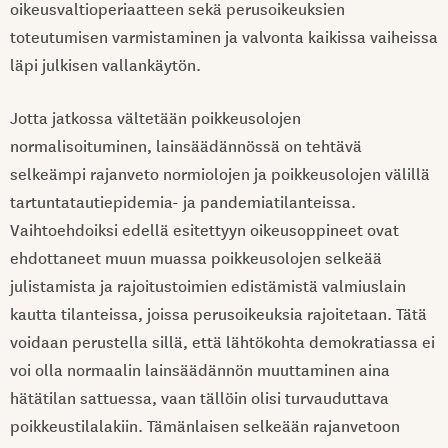
oikeusvaltioperiaatteen sekä perusoikeuksien
toteutumisen varmistaminen ja valvonta kaikissa vaiheissa
läpi julkisen vallankäytön.
Jotta jatkossa vältetään poikkeusolojen
normalisoituminen, lainsäädännössä on tehtävä
selkeämpi rajanveto normiolojen ja poikkeusolojen välillä
tartuntatautiepidemia- ja pandemiatilanteissa.
Vaihtoehdoiksi edellä esitettyyn oikeusoppineet ovat
ehdottaneet muun muassa poikkeusolojen selkeää
julistamista ja rajoitustoimien edistämistä valmiuslain
kautta tilanteissa, joissa perusoikeuksia rajoitetaan. Tätä
voidaan perustella sillä, että lähtökohta demokratiassa ei
voi olla normaalin lainsäädännön muuttaminen aina
hätätilan sattuessa, vaan tällöin olisi turvauduttava
poikkeustilalakiin. Tämänlaisen selkeään rajanvetoon