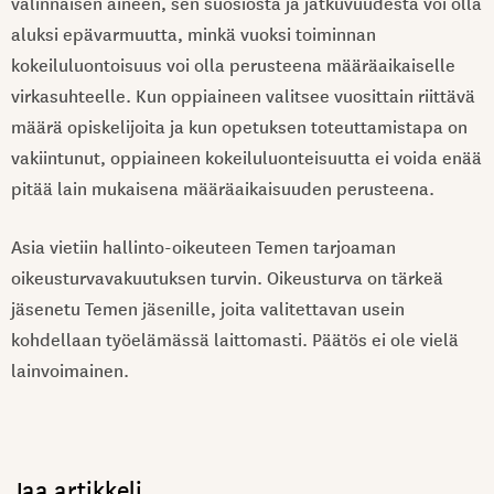
valinnaisen aineen, sen suosiosta ja jatkuvuudesta voi olla
aluksi epävarmuutta, minkä vuoksi toiminnan
kokeiluluontoisuus voi olla perusteena määräaikaiselle
virkasuhteelle. Kun oppiaineen valitsee vuosittain riittävä
määrä opiskelijoita ja kun opetuksen toteuttamistapa on
vakiintunut, oppiaineen kokeiluluonteisuutta ei voida enää
pitää lain mukaisena määräaikaisuuden perusteena.
Asia vietiin hallinto-oikeuteen Temen tarjoaman
oikeusturvavakuutuksen turvin. Oikeusturva on tärkeä
jäsenetu Temen jäsenille, joita valitettavan usein
kohdellaan työelämässä laittomasti. Päätös ei ole vielä
lainvoimainen.
Jaa artikkeli