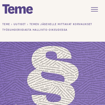
Menu
Siirry
TEME
>
UUTISET
>
TEMEN JÄSENELLE MITTAVAT KORVAUKSET
sisältöön
TYÖSUHDERIIDASTA HALLINTO-OIKEUDESSA