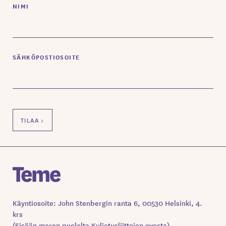
NIMI
SÄHKÖPOSTIOSOITE
Käyntiosoite: John Stenbergin ranta 6, 00530 Helsinki, 4.
krs
(Sisään meren puolelta Kuljetusliittojen ovesta)