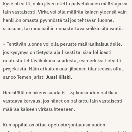
Kyse oli siitä, oliko jäsen otettu palvelukseen määräajaksi
lain vastaisesti. Virka voi olla määräaikainen yleensä vain
henkilön omasta pyynnöstä tai jos tehtävän luonne,
sijaisuus, tai muu näihin rinnastettava seikka sitä vaatii.
– Tehtävän luonne voi olla peruste määräaikaisuudelle,
jos kysymys on tietystä ajallisesti tai sisällöllisesti
rajatusta tehtäväkokonaisuudesta, esimerkiksi tietystä
projektista. Näin ei kuitenkaan jäsenen tilanteessa ollut,
Jussi Kiiski
sanoo Temen juristi
.
Henkilöllä on oikeus saada 6 – 24 kuukauden palkkaa
vastaava korvaus, jos hänet on palkattu lain vastaisesti
määräaikaiseen virkasuhteeseen.
Kun oppilaitos ottaa opetustarjontaansa uuden