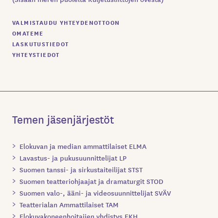
VALMISTAUDU YHTEYDENOTTOON
OMATEME
LASKUTUSTIEDOT
YHTEYSTIEDOT
Temen jäsenjärjestöt
Elokuvan ja median ammattilaiset ELMA
Lavastus- ja pukusuunnittelijat LP
Suomen tanssi- ja sirkustaiteilijat STST
Suomen teatteriohjaajat ja dramaturgit STOD
Suomen valo-, ääni- ja videosuunnittelijat SVÄV
Teatterialan Ammattilaiset TAM
Elokuvakoneenhoitajien yhdistys EKH