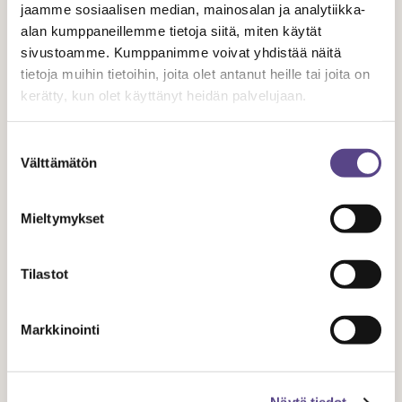
jaamme sosiaalisen median, mainosalan ja analytiikka-
alan kumppaneillemme tietoja siitä, miten käytät
1.6.
2021
sivustoamme. Kumppanimme voivat yhdistää näitä
tietoja muihin tietoihin, joita olet antanut heille tai joita on
kerätty, kun olet käyttänyt heidän palvelujaan.
Mitta on täysi! Kulttuuri- ja tapahtuma-
alan ainutlaatuinen mielenilmaus 3.6
Suostumuksen
Välttämätön
valinta
Mieltymykset
Tilastot
Markkinointi