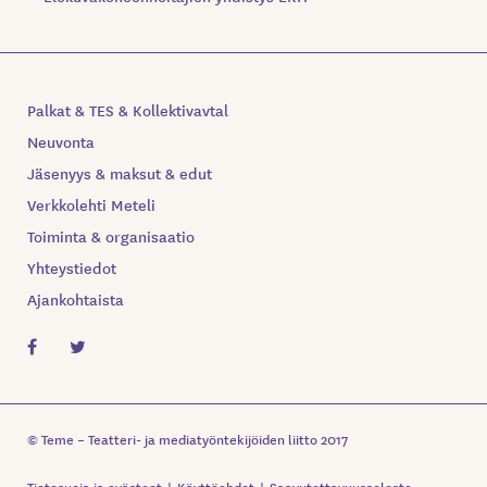
Palkat & TES & Kollektivavtal
Neuvonta
Jäsenyys & maksut & edut
Verkkolehti Meteli
Toiminta & organisaatio
Yhteystiedot
Ajankohtaista
© Teme – Teatteri- ja mediatyöntekijöiden liitto 2017
Tietosuoja ja evästeet
Käyttöehdot
Saavutettavuusseloste