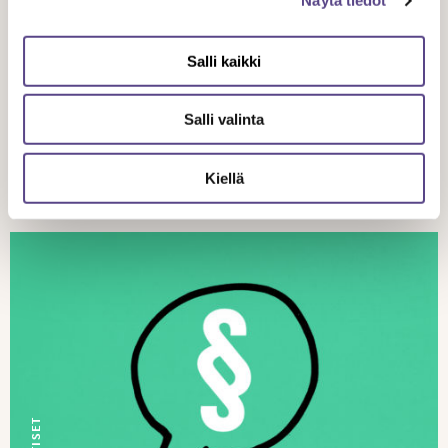
UUTISET
Näytä tiedot
29.10.
Salli kaikki
2024
Salli valinta
Liity Temen kannatusjäseneksi
Kiellä
UUTISET