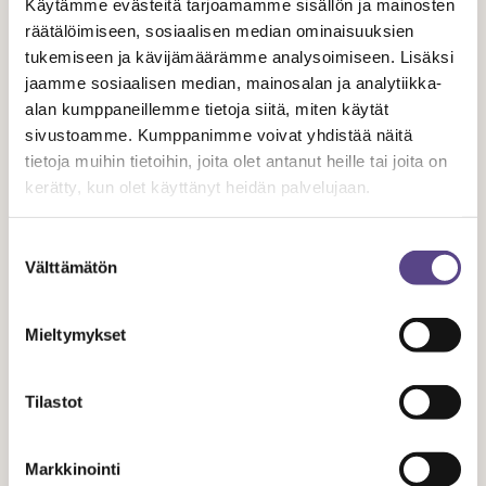
Käytämme evästeitä tarjoamamme sisällön ja mainosten
räätälöimiseen, sosiaalisen median ominaisuuksien
TUNNE OIKEUTESI
tukemiseen ja kävijämäärämme analysoimiseen. Lisäksi
jaamme sosiaalisen median, mainosalan ja analytiikka-
alan kumppaneillemme tietoja siitä, miten käytät
sivustoamme. Kumppanimme voivat yhdistää näitä
tietoja muihin tietoihin, joita olet antanut heille tai joita on
3.11.
kerätty, kun olet käyttänyt heidän palvelujaan.
2017
Suostumuksen
Välttämätön
valinta
Teme vetoaa Riihimäen päättäjiin
teatterin säilyttämiseksi
Mieltymykset
Tilastot
Markkinointi