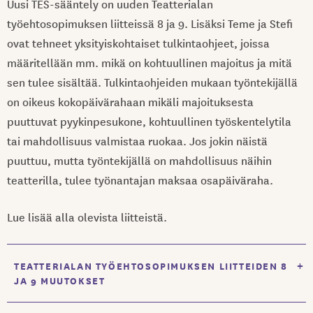
Uusi TES-sääntely on uuden Teatterialan
työehtosopimuksen liitteissä 8 ja 9. Lisäksi Teme ja Stefi
ovat tehneet yksityiskohtaiset tulkintaohjeet, joissa
määritellään mm. mikä on kohtuullinen majoitus ja mitä
sen tulee sisältää. Tulkintaohjeiden mukaan työntekijällä
on oikeus kokopäivärahaan mikäli majoituksesta
puuttuvat pyykinpesukone, kohtuullinen työskentelytila
tai mahdollisuus valmistaa ruokaa. Jos jokin näistä
puuttuu, mutta työntekijällä on mahdollisuus näihin
teatterilla, tulee työnantajan maksaa osapäiväraha.
Lue lisää alla olevista liitteistä.
+
TEATTERIALAN TYÖEHTOSOPIMUKSEN LIITTEIDEN 8
JA 9 MUUTOKSET