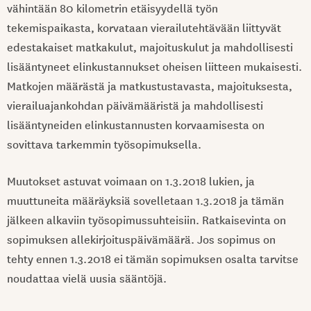
vähintään 80 kilometrin etäisyydellä työn
tekemispaikasta, korvataan vierailutehtävään liittyvät
edestakaiset matkakulut, majoituskulut ja mahdollisesti
lisääntyneet elinkustannukset oheisen liitteen mukaisesti.
Matkojen määrästä ja matkustustavasta, majoituksesta,
vierailuajankohdan päivämääristä ja mahdollisesti
lisääntyneiden elinkustannusten korvaamisesta on
sovittava tarkemmin työsopimuksella.
Muutokset astuvat voimaan on 1.3.2018 lukien, ja
muuttuneita määräyksiä sovelletaan 1.3.2018 ja tämän
jälkeen alkaviin työsopimussuhteisiin. Ratkaisevinta on
sopimuksen allekirjoituspäivämäärä. Jos sopimus on
tehty ennen 1.3.2018 ei tämän sopimuksen osalta tarvitse
noudattaa vielä uusia sääntöjä.