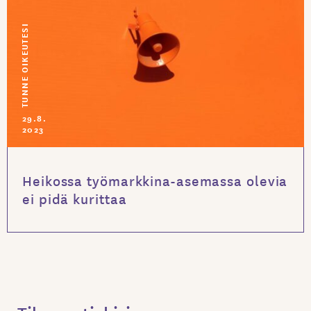
TUNNE OIKEUTESI
29.8.
2023
Heikossa työmarkkina-asemassa olevia
ei pidä kurittaa