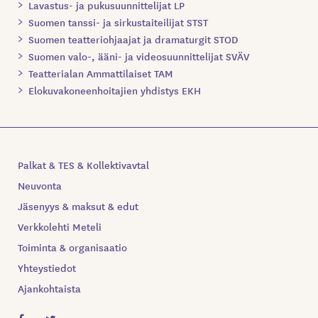
Lavastus- ja pukusuunnittelijat LP
Suomen tanssi- ja sirkustaiteilijat STST
Suomen teatteriohjaajat ja dramaturgit STOD
Suomen valo-, ääni- ja videosuunnittelijat SVÄV
Teatterialan Ammattilaiset TAM
Elokuvakoneenhoitajien yhdistys EKH
Palkat & TES & Kollektivavtal
Neuvonta
Jäsenyys & maksut & edut
Verkkolehti Meteli
Toiminta & organisaatio
Yhteystiedot
Ajankohtaista