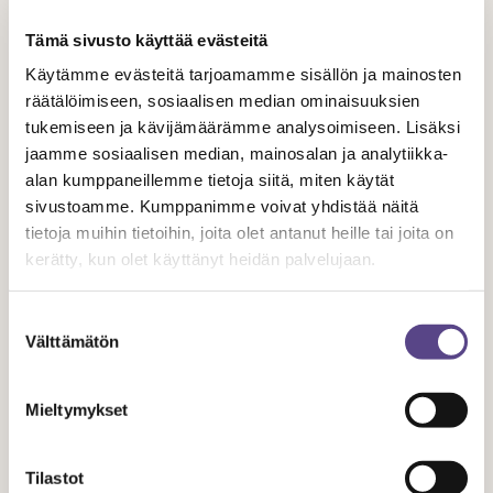
Tämä sivusto käyttää evästeitä
Käytämme evästeitä tarjoamamme sisällön ja mainosten
räätälöimiseen, sosiaalisen median ominaisuuksien
tukemiseen ja kävijämäärämme analysoimiseen. Lisäksi
Tilaa uutiskirje
jaamme sosiaalisen median, mainosalan ja analytiikka-
alan kumppaneillemme tietoja siitä, miten käytät
sivustoamme. Kumppanimme voivat yhdistää näitä
Saat Temen ajankohtaiset asiat sähköpostiisi
tietoja muihin tietoihin, joita olet antanut heille tai joita on
kahdesti vuodessa.
kerätty, kun olet käyttänyt heidän palvelujaan.
NIMI
Suostumuksen
Välttämätön
valinta
SÄHKÖPOSTIOSOITE
Mieltymykset
Tilastot