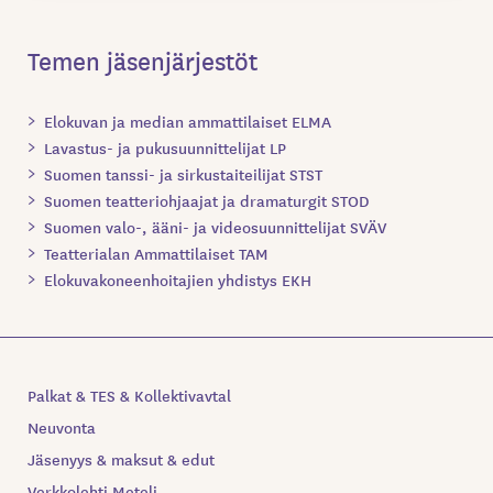
Temen jäsenjärjestöt
Elokuvan ja median ammattilaiset ELMA
Lavastus- ja pukusuunnittelijat LP
Suomen tanssi- ja sirkustaiteilijat STST
Suomen teatteriohjaajat ja dramaturgit STOD
Suomen valo-, ääni- ja videosuunnittelijat SVÄV
Teatterialan Ammattilaiset TAM
Elokuvakoneenhoitajien yhdistys EKH
Palkat & TES & Kollektivavtal
Neuvonta
Jäsenyys & maksut & edut
Verkkolehti Meteli