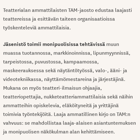
Teatterialan ammattilaisten TAM-jaosto edustaa laajasti
teattereissa ja esittävän taiteen organisaatioissa
työskenteleviä ammattilaisia.
Jäsenistö toimii monipuolisissa tehtävissä
muun
muassa tuotannossa, markkinoinnissa, lipunmyynnissä,
tarpeistossa, puvustossa, kampaamossa,
maskeerauksessa sekä näytäntötyössä, valo-, ääni- ja
videotekniikassa, näyttämömestareina ja järjestäjinä.
Mukana on myös teatteri-ilmaisun ohjaajia,
teatteriopettajia, nukketeatteriammattilaisia sekä näihin
ammatteihin opiskelevia, eläköityneitä ja yrittäjinä
toimivia työntekijöitä. Laaja ammatillinen kirjo on TAM:n
vahvuus: se mahdollistaa laaja-alaisen asiantuntemuksen
ja monipuolisen näkökulman alan kehittämiseen.