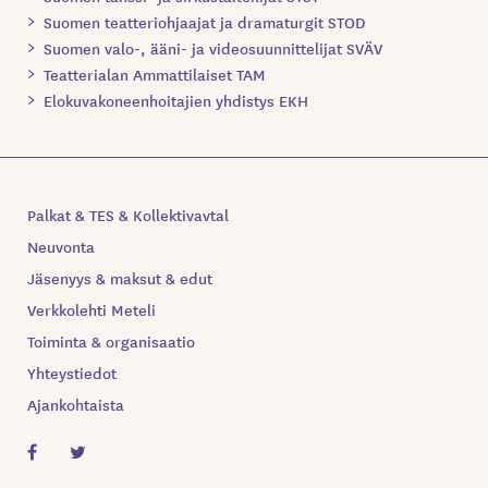
Suomen teatteriohjaajat ja dramaturgit STOD
Suomen valo-, ääni- ja videosuunnittelijat SVÄV
Teatterialan Ammattilaiset TAM
Elokuvakoneenhoitajien yhdistys EKH
Palkat & TES & Kollektivavtal
Neuvonta
Jäsenyys & maksut & edut
Verkkolehti Meteli
Toiminta & organisaatio
Yhteystiedot
Ajankohtaista