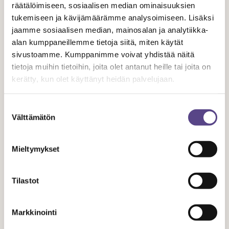
räätälöimiseen, sosiaalisen median ominaisuuksien
oman alansa kehitykseen ja vahvistaa yhteisöllisyyttä yli
tukemiseen ja kävijämäärämme analysoimiseen. Lisäksi
organisaatiorajojen.
jaamme sosiaalisen median, mainosalan ja analytiikka-
alan kumppaneillemme tietoja siitä, miten käytät
TAM-jaosto osallistuu työehtosopimusten kehittämiseen
sivustoamme. Kumppanimme voivat yhdistää näitä
ja toimii asiantuntijana Temen suuntaan. Toiminta kokoaa
tietoja muihin tietoihin, joita olet antanut heille tai joita on
kerätty, kun olet käyttänyt heidän palvelujaan.
yhteen eri alojen ammattilaiset, vahvistaen heidän
ääntään työelämässä ja tukien esittävän taiteen alan
Suostumuksen
kehitystä.
Välttämätön
valinta
Liity jäseneksi
Mieltymykset
Katso jäsenedut
Tilastot
Tilaa uutiskirje
Markkinointi