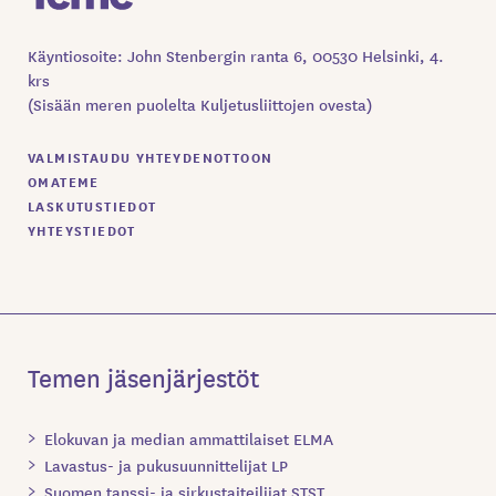
Käyntiosoite: John Stenbergin ranta 6, 00530 Helsinki, 4.
krs
(Sisään meren puolelta Kuljetusliittojen ovesta)
VALMISTAUDU YHTEYDENOTTOON
OMATEME
LASKUTUSTIEDOT
YHTEYSTIEDOT
Temen jäsenjärjestöt
Elokuvan ja median ammattilaiset ELMA
Lavastus- ja pukusuunnittelijat LP
Suomen tanssi- ja sirkustaiteilijat STST