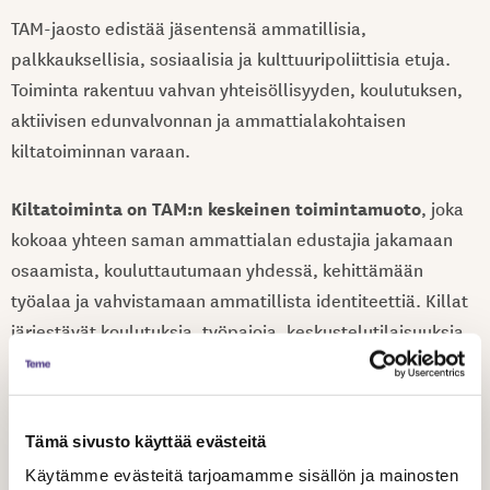
TAM-jaosto edistää jäsentensä ammatillisia,
palkkauksellisia, sosiaalisia ja kulttuuripoliittisia etuja.
Toiminta rakentuu vahvan yhteisöllisyyden, koulutuksen,
aktiivisen edunvalvonnan ja ammattialakohtaisen
kiltatoiminnan varaan.
Kiltatoiminta on TAM:n keskeinen toimintamuoto
, joka
kokoaa yhteen saman ammattialan edustajia jakamaan
osaamista, kouluttautumaan yhdessä, kehittämään
työalaa ja vahvistamaan ammatillista identiteettiä. Killat
järjestävät koulutuksia, työpajoja, keskustelutilaisuuksia
ja verkostoitumistapaamisia sekä tuottavat sisältöä
yhteiseen Kumahdus-blogiin. Toimintaa tuetaan
taloudellisesti ja hallinnollisesti, ja kannustetaan
Tämä sivusto käyttää evästeitä
perustamaan myös uusia ammattialakohtaisia kiltoja.
Käytämme evästeitä tarjoamamme sisällön ja mainosten
Kiltatoiminta tarjoaa jäsenille mahdollisuuden vaikuttaa