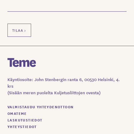
Käyntiosoite: John Stenbergin ranta 6, 00530 Helsinki, 4.
krs
(Sisään meren puolelta Kuljetusliittojen ovesta)
VALMISTAUDU YHTEYDENOTTOON
OMATEME
LASKUTUSTIEDOT
YHTEYSTIEDOT