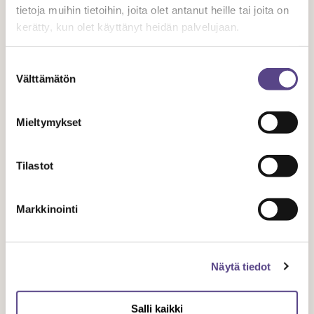
– Maksupäivä (lomakorvaus jos palkka)
tietoja muihin tietoihin, joita olet antanut heille tai joita on
– Vakuutukset
kerätty, kun olet käyttänyt heidän palvelujaan.
– Sopimuksen osapuolien vastuut
– Tekijänoikeus
Suostumuksen
Välttämätön
– Muut korvaukset: päiväraha, matkat, asuminen, omien
valinta
kenkien, asujen ja tarvikkeiden käyttö
Mieltymykset
Hyviä sopimuspohjia löydät
Temen nettisivuilta
.
Tilastot
Jaa artikkeli
Markkinointi
Näytä tiedot
Aiheeseen liittyvät artikkelit
Salli kaikki