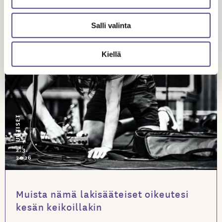
Salli valinta
Kiellä
UUTISET
2.3.
2026
Muista nämä lakisääteiset oikeutesi
kesän keikoillakin