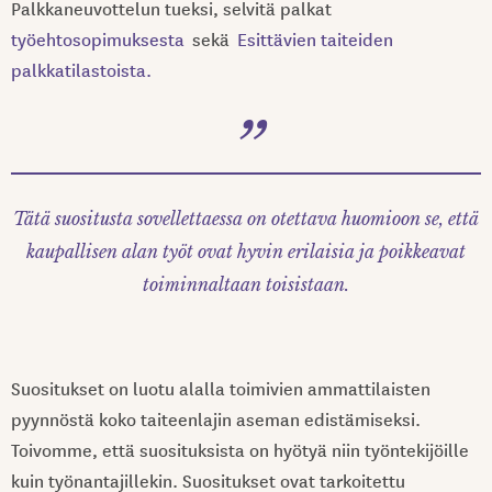
Palkkaneuvottelun tueksi, selvitä palkat
työehtosopimuksesta
sekä
Esittävien taiteiden
palkkatilastoista.
Tätä suositusta sovellettaessa on otettava huomioon se, että
kaupallisen alan työt ovat hyvin erilaisia ja poikkeavat
toiminnaltaan toisistaan.
Suositukset on luotu alalla toimivien ammattilaisten
pyynnöstä koko taiteenlajin aseman edistämiseksi.
Toivomme, että suosituksista on hyötyä niin työntekijöille
kuin työnantajillekin. Suositukset ovat tarkoitettu