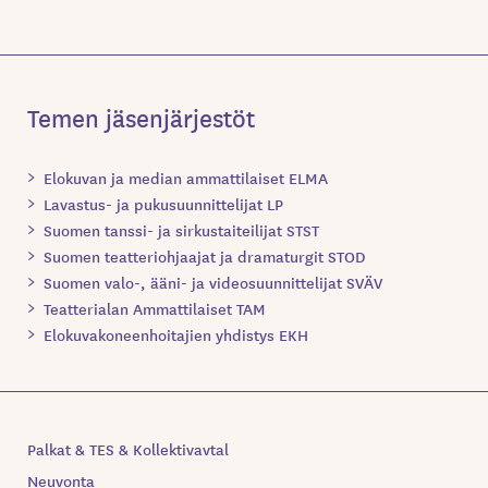
Temen jäsenjärjestöt
Elokuvan ja median ammattilaiset ELMA
Lavastus- ja pukusuunnittelijat LP
Suomen tanssi- ja sirkustaiteilijat STST
Suomen teatteriohjaajat ja dramaturgit STOD
Suomen valo-, ääni- ja videosuunnittelijat SVÄV
Teatterialan Ammattilaiset TAM
Elokuvakoneenhoitajien yhdistys EKH
Palkat & TES & Kollektivavtal
Neuvonta