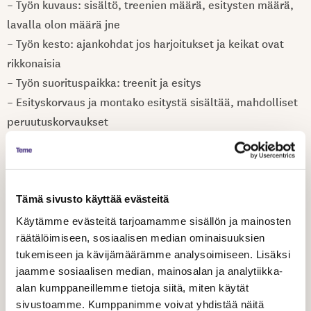
– Työn kuvaus: sisältö, treenien määrä, esitysten määrä,
lavalla olon määrä jne
– Työn kesto: ajankohdat jos harjoitukset ja keikat ovat
rikkonaisia
– Työn suorituspaikka: treenit ja esitys
– Esityskorvaus ja montako esitystä sisältää, mahdolliset
peruutuskorvaukset
– Harjoituskorvaus ja minkä määrän harjoituksia sisältää,
peruutuskorvaukset
– Tallennekorvaus (katso esim.
muusikkojen liitto
)
– Palkka, palkkio vai lasku (muista laskutuslisät,
Tämä sivusto käyttää evästeitä
Huom.
laskutustiedot)
Tee työsi mieluiten
Käytämme evästeitä tarjoamamme sisällön ja mainosten
palkkatyösuhteessa eikä laskulla. Tällä tavalla varmistat ,
räätälöimiseen, sosiaalisen median ominaisuuksien
tukemiseen ja kävijämäärämme analysoimiseen. Lisäksi
että pysyt työttömyysturvan piirissä. Laskuttaessasi ei
jaamme sosiaalisen median, mainosalan ja analytiikka-
työntekijää koskeva työlainsäädäntö ole turvanasi. Et
alan kumppaneillemme tietoja siitä, miten käytät
esimerkiksi ole työtapaturmavakuutettu, jos loukkaannut.
sivustoamme. Kumppanimme voivat yhdistää näitä