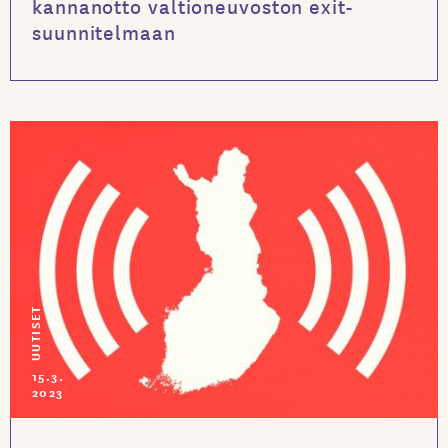
kannanotto valtioneuvoston exit-
suunnitelmaan
UUTISET
15.3.
2023