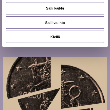
Salli kaikki
Kirjoittaja on Metelin päätoimittaja.
Salli valinta
Kiellä
Aiheeseen liittyvät artikkelit