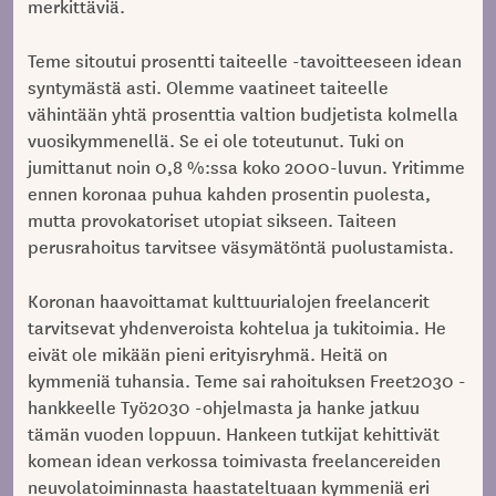
merkittäviä.
Teme sitoutui prosentti taiteelle -tavoitteeseen idean
syntymästä asti. Olemme vaatineet taiteelle
vähintään yhtä prosenttia valtion budjetista kolmella
vuosikymmenellä. Se ei ole toteutunut. Tuki on
jumittanut noin 0,8 %:ssa koko 2000-luvun. Yritimme
ennen koronaa puhua kahden prosentin puolesta,
mutta provokatoriset utopiat sikseen. Taiteen
perusrahoitus tarvitsee väsymätöntä puolustamista.
Koronan haavoittamat kulttuurialojen freelancerit
tarvitsevat yhdenveroista kohtelua ja tukitoimia. He
eivät ole mikään pieni erityisryhmä. Heitä on
kymmeniä tuhansia. Teme sai rahoituksen Freet2030 -
hankkeelle Työ2030 -ohjelmasta ja hanke jatkuu
tämän vuoden loppuun. Hankeen tutkijat kehittivät
komean idean verkossa toimivasta freelancereiden
neuvolatoiminnasta haastateltuaan kymmeniä eri