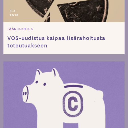
3.3.
2018
PÄÄKIRJOITUS
VOS-uudistus kaipaa lisärahoitusta
toteutuakseen