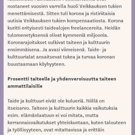
nostaneet vuosien varrella huoli Veikkauksen tukien
menettämisestä. Sitten tuli korona ja ristiriitaisia
uutisia Veikkauksen tukien kompensaatiosta. Korona
kuritti erityisesti taidealojen freelancereita. Heidän
tulomenetyksensä olivat kymmeniä miljoonia.
Koronarajoitukset sulkivat taiteen ja kulttuurin
ensimmäisena. Ja avasi viimeisenä. Taide- ja
kulttuurialat ansaitsevat tukea ja turvaa koronan
buustaamaan köyhyyteen.
Prosentti taiteelle ja yhdenveroisuutta taiteen
ammattilaisille
Taide ja kulttuuri eivät ole kulueriä. Niillä on
itseisarvo. Taiteen ja kulttuurin kaikkia vaikutuksia
esim. elämänlaatuun ei voi mitata, mutta
kerrannaisvaikutukset yhteiskuntaan, kuten talouteen
ja työllisyyteen, ovat mitattavissa ja erittäin