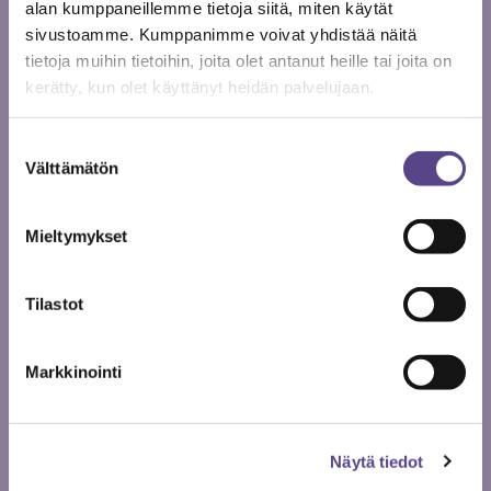
kirjoittaa Metelissä: ”Ainainen turvattomuus,
alan kumppaneillemme tietoja siitä, miten käytät
epävarmuus tulevasta ja viranomaiskontakteissa
sivustoamme. Kumppanimme voivat yhdistää näitä
kohdattu sattumanvaraisuus varjostavat freelance-
tietoja muihin tietoihin, joita olet antanut heille tai joita on
työtä.”
Anttilan mukaan freelance-neuvola auttaisi….
kerätty, kun olet käyttänyt heidän palvelujaan.
Kamppailu taiteen ja kulttuurin perusrahoituksen
Suostumuksen
puolesta jatkuu. Samoin sen yhden prosentin
Välttämätön
valinta
puolesta. Sitkeästi.
Mieltymykset
Jaa artikkeli
Tilastot
Markkinointi
Anne Saveljeff
Näytä tiedot