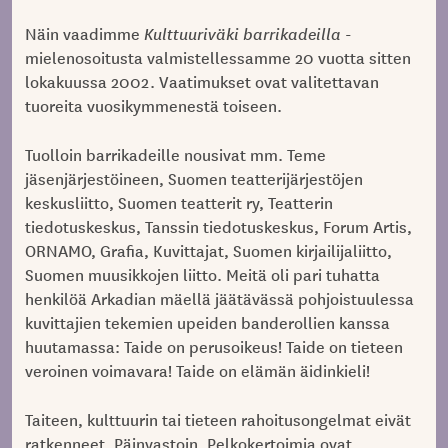
Näin vaadimme
Kulttuuriväki barrikadeilla
-
mielenosoitusta valmistellessamme 20 vuotta sitten
lokakuussa 2002. Vaatimukset ovat valitettavan
tuoreita vuosikymmenestä toiseen.
Tuolloin barrikadeille nousivat mm. Teme
jäsenjärjestöineen, Suomen teatterijärjestöjen
keskusliitto, Suomen teatterit ry, Teatterin
tiedotuskeskus, Tanssin tiedotuskeskus, Forum Artis,
ORNAMO, Grafia, Kuvittajat, Suomen kirjailijaliitto,
Suomen muusikkojen liitto. Meitä oli pari tuhatta
henkilöä Arkadian mäellä jäätävässä pohjoistuulessa
kuvittajien tekemien upeiden banderollien kanssa
huutamassa: Taide on perusoikeus! Taide on tieteen
veroinen voimavara! Taide on elämän äidinkieli!
Taiteen, kulttuurin tai tieteen rahoitusongelmat eivät
ratkenneet. Päinvastoin. Pelkokertoimia ovat