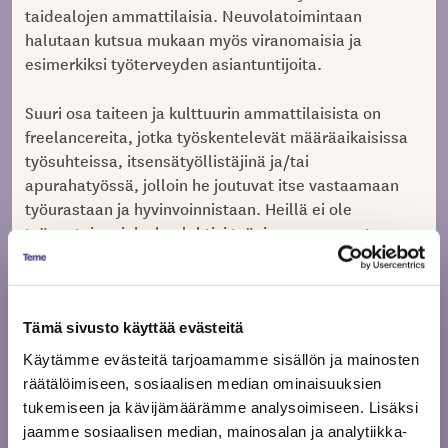
taidealojen ammattilaisia. Neuvolatoimintaan
halutaan kutsua mukaan myös viranomaisia ja
esimerkiksi työterveyden asiantuntijoita.
Suuri osa taiteen ja kulttuurin ammattilaisista on
freelancereita, jotka työskentelevät määräaikaisissa
työsuhteissa, itsensätyöllistäjinä ja/tai
apurahatyössä, jolloin he joutuvat itse vastaamaan
työurastaan ja hyvinvoinnistaan. Heillä ei ole
työnantajaa, joka huolehtisi työajan seurannasta,
ylitöistä, vuosilomista, täydennyskoulutuksesta tai
työterveydestä. Freelancer kustantaa itse
osaamisensa, terveytensä ja leponsa. Se tuntuu
epäreilulta epäsäännöllisten tulojen kanssa
Tämä sivusto käyttää evästeitä
tasapainoilevien taide- ja kulttuurialojen
Käytämme evästeitä tarjoamamme sisällön ja mainosten
ammattilaisten näkökulmasta.
räätälöimiseen, sosiaalisen median ominaisuuksien
tukemiseen ja kävijämäärämme analysoimiseen. Lisäksi
Anna Anttila
Freet-hankkeen projektipäällikkö
jaamme sosiaalisen median, mainosalan ja analytiikka-