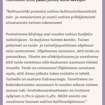
”Kulttuuriväki protestoi valtion kulttuurivihamielistä
tulo- ja menoarviota ja vaatii valtion pitkäjänteistä
sitoutumista taiteen tukemiseen!
Protestimme kärjistyy ensi vuoden valtion budjetin
nollalinjaan. Se kurjistaa taiteen kentän. Toinen
pääviesti on taide- ja taiteilijapoliittisen ohjelman
esiin nostaminen. Ohjelmassa sanotaan, että taide on
perusoikeus. Tämän me allekirjoitamme ja vaadimme
että taide nostetaan sille kuuluvaan asemaan tieteen
rinnalle. Taide on voimavara! Ohjelmassa sanotaan
myös, että ilman julkista tukea taidetta ei tehdä.
Taiteelle on saatava lisäresursseja. Tavoitteena on
kaksinkertaistaa seuraavan 10 vuoden aikana taiteen
saama tuki: bruttokansantuotteesta on irrottava
nykyisen 0,2%:n sijaan 0,4%. Näitä asioita me
vaadimme Suomen valtion hallitusohjelmaan
.”