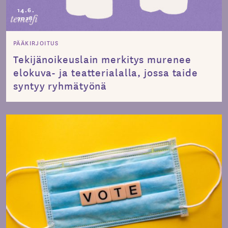
14.6.
2018
PÄÄKIRJOITUS
Tekijänoikeuslain merkitys murenee
elokuva- ja teatterialalla, jossa taide
syntyy ryhmätyönä