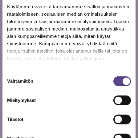
Hän ei ollut naiivi. Hammons osasi ennakoida, mikä
Käytämme evästeitä tarjoamamme sisällön ja mainosten
merkitys rakenteiden päälle valuvalla harmaudella, ja
räätälöimiseen, sosiaalisen median ominaisuuksien
hänen tapauksessaan myös niiden rasismilla, olisi
tukemiseen ja kävijämäärämme analysoimiseen. Lisäksi
ollut hänen toimintansa ytimelle. Vain joitakin vuosia
jaamme sosiaalisen median, mainosalan ja analytiikka-
sitten Hammons lopulta suostui tekemään yhteistyötä
alan kumppaneillemme tietoja siitä, miten käytät
kaupallisten gallerioiden kanssa. Ehkä syynä oli rahan
sivustoamme. Kumppanimme voivat yhdistää näitä
tarve, tai sitten vain vaihtelun halu, en tiedä.
tietoja muihin tietoihin, joita olet antanut heille tai joita on
kerätty, kun olet käyttänyt heidän palvelujaan.
Jos Hammonsin esteettistä strategiaa haluaisi
seurata, olisi monet taiteen tekemisen lainalaisuudet
Suostumuksen
neuvoteltava uusiksi. Miksi me taiteilijat kirjoitamme
Välttämätön
valinta
projektimme hankkeiksi, joissa on kiva teema,
kuningasajatus ja uskottavat yhteistyökumppanit?
Mieltymykset
Miten aloittaa tällaisten tekotapojen myrkyllisyyden
analysointi?
Tilastot
Neuvotteluille ei ole aikaa, kun projektiprole on saatu
läkähtymään jatkuvasti odottavia hakupäiviä kiinni