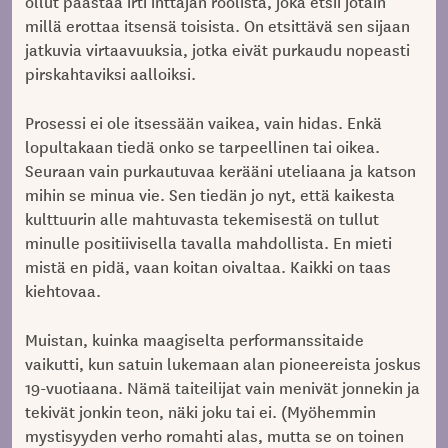
ollut päästää irti inttäjän roolista, joka etsii jotain
millä erottaa itsensä toisista. On etsittävä sen sijaan
jatkuvia virtaavuuksia, jotka eivät purkaudu nopeasti
pirskahtaviksi aalloiksi.
Prosessi ei ole itsessään vaikea, vain hidas. Enkä
lopultakaan tiedä onko se tarpeellinen tai oikea.
Seuraan vain purkautuvaa kerääni uteliaana ja katson
mihin se minua vie. Sen tiedän jo nyt, että kaikesta
kulttuurin alle mahtuvasta tekemisestä on tullut
minulle positiivisella tavalla mahdollista. En mieti
mistä en pidä, vaan koitan oivaltaa. Kaikki on taas
kiehtovaa.
Muistan, kuinka maagiselta performanssitaide
vaikutti, kun satuin lukemaan alan pioneereista joskus
19-vuotiaana. Nämä taiteilijat vain menivät jonnekin ja
tekivät jonkin teon, näki joku tai ei. (Myöhemmin
mystisyyden verho romahti alas, mutta se on toinen