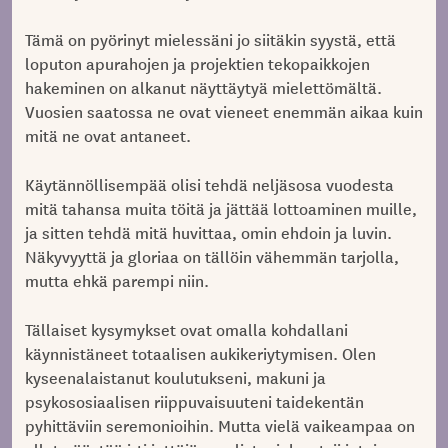
Tämä on pyörinyt mielessäni jo siitäkin syystä, että
loputon apurahojen ja projektien tekopaikkojen
hakeminen on alkanut näyttäytyä mielettömältä.
Vuosien saatossa ne ovat vieneet enemmän aikaa kuin
mitä ne ovat antaneet.
Käytännöllisempää olisi tehdä neljäsosa vuodesta
mitä tahansa muita töitä ja jättää lottoaminen muille,
ja sitten tehdä mitä huvittaa, omin ehdoin ja luvin.
Näkyvyyttä ja gloriaa on tällöin vähemmän tarjolla,
mutta ehkä parempi niin.
Tällaiset kysymykset ovat omalla kohdallani
käynnistäneet totaalisen aukikeriytymisen. Olen
kyseenalaistanut koulutukseni, makuni ja
psykososiaalisen riippuvaisuuteni taidekentän
pyhittäviin seremonioihin. Mutta vielä vaikeampaa on