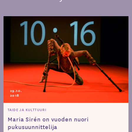
29.10.
2018
TAIDE JA KULTTUURI
Maria Sirén on vuoden nuori
pukusuunnittelija