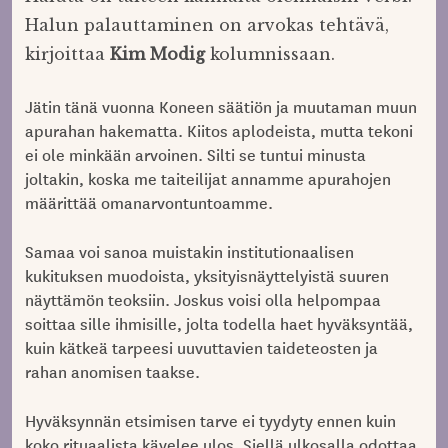
Halun palauttaminen on arvokas tehtävä,
kirjoittaa
Kim Modig
kolumnissaan.
Jätin tänä vuonna Koneen säätiön ja muutaman muun
apurahan hakematta. Kiitos aplodeista, mutta tekoni
ei ole minkään arvoinen. Silti se tuntui minusta
joltakin, koska me taiteilijat annamme apurahojen
määrittää omanarvontuntoamme.
Samaa voi sanoa muistakin institutionaalisen
kukituksen muodoista, yksityisnäyttelyistä suuren
näyttämön teoksiin. Joskus voisi olla helpompaa
soittaa sille ihmisille, jolta todella haet hyväksyntää,
kuin kätkeä tarpeesi uuvuttavien taideteosten ja
rahan anomisen taakse.
Hyväksynnän etsimisen tarve ei tyydyty ennen kuin
koko rituaalista kävelee ulos. Siellä ulkosalla odottaa