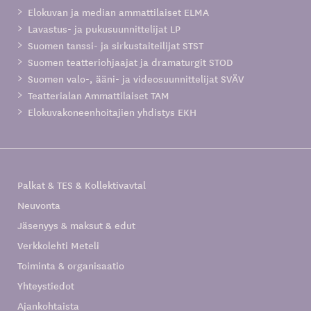
Elokuvan ja median ammattilaiset ELMA
Lavastus- ja pukusuunnittelijat LP
Suomen tanssi- ja sirkustaiteilijat STST
Suomen teatteriohjaajat ja dramaturgit STOD
Suomen valo-, ääni- ja videosuunnittelijat SVÄV
Teatterialan Ammattilaiset TAM
Elokuvakoneenhoitajien yhdistys EKH
Palkat & TES & Kollektivavtal
Neuvonta
Jäsenyys & maksut & edut
Verkkolehti Meteli
Toiminta & organisaatio
Yhteystiedot
Ajankohtaista