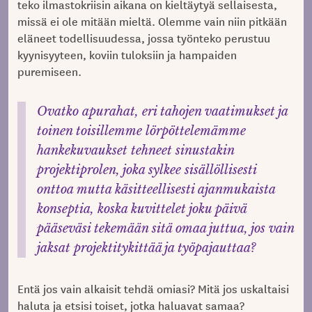
teko ilmastokriisin aikana on kieltäytyä sellaisesta,
missä ei ole mitään mieltä. Olemme vain niin pitkään
eläneet todellisuudessa, jossa työnteko perustuu
kyynisyyteen, koviin tuloksiin ja hampaiden
puremiseen.
Ovatko apurahat, eri tahojen vaatimukset ja
toinen toisillemme lörpöttelemämme
hankekuvaukset tehneet sinustakin
projektiprolen, joka sylkee sisällöllisesti
onttoa mutta käsitteellisesti ajanmukaista
konseptia, koska kuvittelet joku päivä
pääseväsi tekemään sitä omaa juttua, jos vain
jaksat projektitykittää ja työpajauttaa?
Entä jos vain alkaisit tehdä omiasi? Mitä jos uskaltaisi
haluta ja etsisi toiset, jotka haluavat samaa?