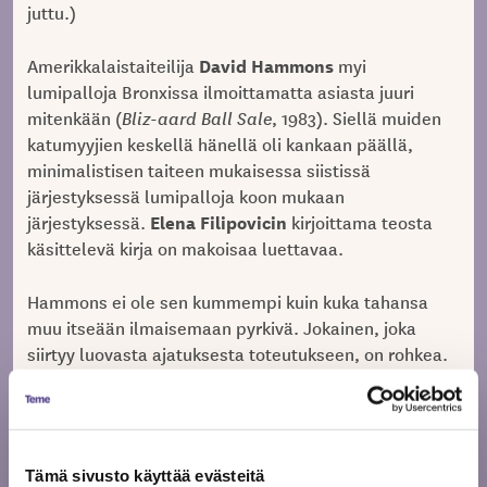
juttu.)
David Hammons
Amerikkalaistaiteilija
myi
lumipalloja Bronxissa ilmoittamatta asiasta juuri
mitenkään (
Bliz-aard Ball Sale
, 1983). Siellä muiden
katumyyjien keskellä hänellä oli kankaan päällä,
minimalistisen taiteen mukaisessa siistissä
järjestyksessä lumipalloja koon mukaan
Elena Filipovicin
järjestyksessä.
kirjoittama teosta
käsittelevä kirja on makoisaa luettavaa.
Hammons ei ole sen kummempi kuin kuka tahansa
muu itseään ilmaisemaan pyrkivä. Jokainen, joka
siirtyy luovasta ajatuksesta toteutukseen, on rohkea.
Mutta hän on hyvä esimerkki elämästä, jossa sattuu
olemaan taiteellisia tekoja, ilman tarvetta hyväksi
selitellä niitä.
Tämä sivusto käyttää evästeitä
Hammons ymmärsi taidekentän pelejä erittäin hyvin.