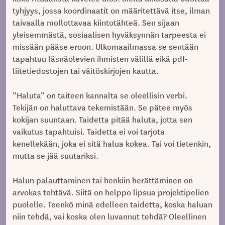
tyhjyys, jossa koordinaatit on määritettävä itse, ilman
taivaalla mollottavaa kiintotähteä. Sen sijaan
yleisemmästä, sosiaalisen hyväksynnän tarpeesta ei
missään pääse eroon. Ulkomaailmassa se sentään
tapahtuu läsnäolevien ihmisten välillä eikä pdf-
liitetiedostojen tai väitöskirjojen kautta.
”Haluta” on taiteen kannalta se oleellisin verbi.
Tekijän on haluttava tekemistään. Se pätee myös
kokijan suuntaan. Taidetta pitää haluta, jotta sen
vaikutus tapahtuisi. Taidetta ei voi tarjota
kenellekään, joka ei sitä halua kokea. Tai voi tietenkin,
mutta se jää suutariksi.
Halun palauttaminen tai henkiin herättäminen on
arvokas tehtävä. Siitä on helppo lipsua projektipelien
puolelle. Teenkö minä edelleen taidetta, koska haluan
niin tehdä, vai koska olen luvannut tehdä? Oleellinen