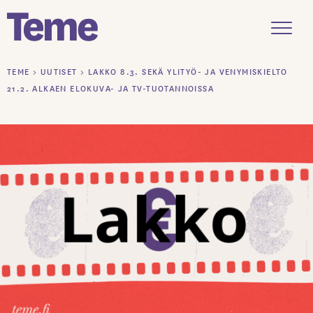
Menu
Siirry
TEME
>
UUTISET
>
LAKKO 8.3. SEKÄ YLITYÖ- JA VENYMISKIELTO
sisältöön
21.2. ALKAEN ELOKUVA- JA TV-TUOTANNOISSA