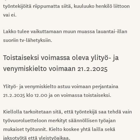
työntekijöitä riippumatta siitä, kuuluuko henkilö liittoon
vai ei.
Lakko tulee vaikuttamaan muun muassa lauantai-illan
suoriin tv-lähetyksiin.
Toistaiseksi voimassa oleva ylityö- ja
venymiskielto voimaan 21.2.2025
Ylityö- ja venymiskielto astuu voimaan perjantaina
21.2.2025 klo 12.00 ja on voimassa toistaiseksi.
Kiellolla tarkoitetaan sitä, että työntekijä saa tehdä vain
työvuoroluetteloon merkityt säännöllisen työajan
mukaiset työtunnit. Kielto koskee yhtä lailla sekä
jaksotyötä että yleistyöaikaa.