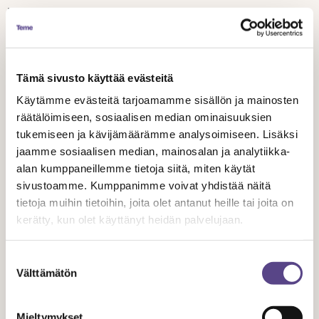
kuinka paljon ennakkosuunnittelutyötä tuotanto
Jussi Kiiski
todellisuudessa vaatii, toteaa Temen juristi
.
Viimeksi elokuva- ja tv-tuotannoissa on koettu
Tämä sivusto käyttää evästeitä
työtaistelutoimia joulukuussa 2017, jolloin julistimme
Käytämme evästeitä tarjoamamme sisällön ja mainosten
ylityökiellon ja lakon TES-neuvotteluiden
räätälöimiseen, sosiaalisen median ominaisuuksien
vauhdittamiseksi. Lakko peruuntui neuvotteluosapuolten
tukemiseen ja kävijämäärämme analysoimiseen. Lisäksi
päästessä sitä ennen sovintoon.
jaamme sosiaalisen median, mainosalan ja analytiikka-
alan kumppaneillemme tietoja siitä, miten käytät
LAKKOINFO eli vastauksia kysytyimpiin kysymyksiin
sivustoamme. Kumppanimme voivat yhdistää näitä
tietoja muihin tietoihin, joita olet antanut heille tai joita on
työtaistelusta..
kerätty, kun olet käyttänyt heidän palvelujaan.
Temen yhteystiedot
Suostumuksen
Välttämätön
valinta
Jaa artikkeli
Mieltymykset