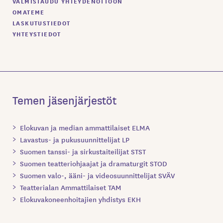
VALMISTAUDU YHTEYDENOTTOON
OMATEME
LASKUTUSTIEDOT
YHTEYSTIEDOT
Temen jäsenjärjestöt
Elokuvan ja median ammattilaiset ELMA
Lavastus- ja pukusuunnittelijat LP
Suomen tanssi- ja sirkustaiteilijat STST
Suomen teatteriohjaajat ja dramaturgit STOD
Suomen valo-, ääni- ja videosuunnittelijat SVÄV
Teatterialan Ammattilaiset TAM
Elokuvakoneenhoitajien yhdistys EKH