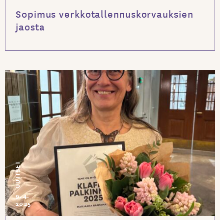
Sopimus verkkotallennuskorvauksien
jaosta
UUTISET
9.4.
2025