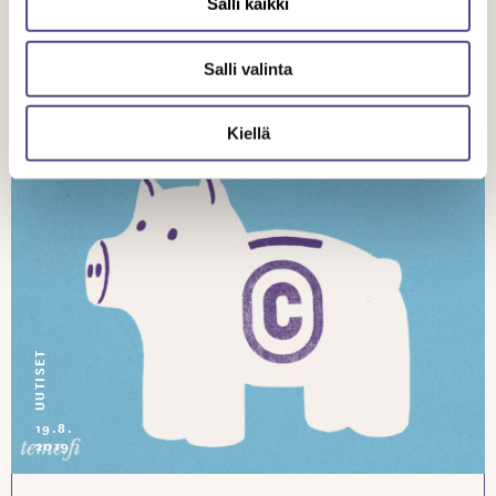
Salli kaikki
AVEKin rahoituksen puolittuminen olisi
kova isku audiovisuaaliselle alalle
Salli valinta
Kiellä
UUTISET
19.8.
2019