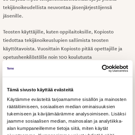
tekijänoikeudellista neuvontaa jäsenjärjestöjensä
jäsenille.
Teosten käyttäjille, kuten oppilaitoksille, Kopiosto
tiedottaa tekijänoikeuslupien sallimista teosten
käyttötavoista. Vuosittain Kopiosto pitää opettajille ja
opetushenkilöstölle noin 100 koulutusta
tekijänoikeudesta ja teosten käyttöluvista sekä ylläpitää
tekijänoikeuksien opettamiseen ja oppimiseen
tarkoitettua
Kopiraittila
-sivustoa.
Tämä sivusto käyttää evästeitä
Jaa artikkeli
Käytämme evästeitä tarjoamamme sisällön ja mainosten
räätälöimiseen, sosiaalisen median ominaisuuksien
tukemiseen ja kävijämäärämme analysoimiseen. Lisäksi
jaamme sosiaalisen median, mainosalan ja analytiikka-
alan kumppaneillemme tietoja siitä, miten käytät