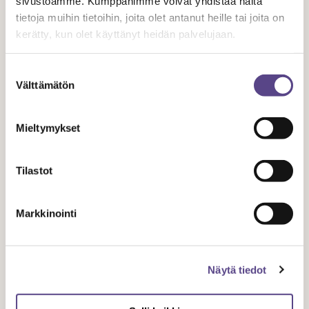
sivustoamme. Kumppanimme voivat yhdistää näitä
tietoja muihin tietoihin, joita olet antanut heille tai joita on
Aiheeseen liittyvät artikkelit
kerätty, kun olet käyttänyt heidän palvelujaan.
Suostumuksen
Välttämätön
valinta
Mieltymykset
Tilastot
Markkinointi
UUTISET
16.8.
2021
Näytä tiedot