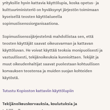
yrityksille hyvin kattavia käyttölupia, koska opetus- ja
kulttuuriministeriö on hyväksynyt järjestön toimimaan
kyseisellä teosten käyttöalueella
sopimuslisenssiorganisaationa.
Sopimuslisenssijärjestelmä mahdollistaa sen, että
teosten käyttäjät saavat oikeusvarman ja kattavan
käyttöluvan. He voivat käyttää teoksia monipuolisesti ja
vastuullisesti, tekijänoikeuksia kunnioittaen. Tekijät ja
muut oikeudenhaltijat saavat puolestaan kohtuullisen
korvauksen teostensa ja muiden suojan kohteiden
käytöstä.
Tutustu Kopioston kattaviin käyttölupiin
Tekijänoikeuskorvauksia, koulutuksia ja