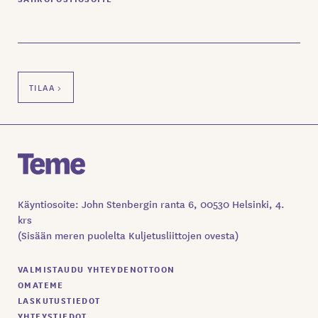
Käyntiosoite: John Stenbergin ranta 6, 00530 Helsinki, 4.
krs
(Sisään meren puolelta Kuljetusliittojen ovesta)
VALMISTAUDU YHTEYDENOTTOON
OMATEME
LASKUTUSTIEDOT
YHTEYSTIEDOT