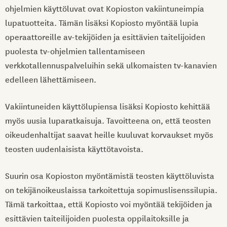
ohjelmien käyttöluvat ovat Kopioston vakiintuneimpia
lupatuotteita. Tämän lisäksi Kopiosto myöntää lupia
operaattoreille av-tekijöiden ja esittävien taitelijoiden
puolesta tv-ohjelmien tallentamiseen
verkkotallennuspalveluihin sekä ulkomaisten tv-kanavien
edelleen lähettämiseen.
Vakiintuneiden käyttölupiensa lisäksi Kopiosto kehittää
myös uusia luparatkaisuja. Tavoitteena on, että teosten
oikeudenhaltijat saavat heille kuuluvat korvaukset myös
teosten uudenlaisista käyttötavoista.
Suurin osa Kopioston myöntämistä teosten käyttöluvista
on tekijänoikeuslaissa tarkoitettuja sopimuslisenssilupia.
Tämä tarkoittaa, että Kopiosto voi myöntää tekijöiden ja
esittävien taiteilijoiden puolesta oppilaitoksille ja