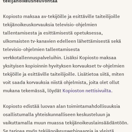
tekijänoikeusneuvontaa
Kopiosto maksaa av-tekijöille ja esittäville taiteilijoille
tekijänoikeuskorvauksia televisio-ohjelmien
tallentamisesta ja esittämisestä opetuksessa,
ulkomaisten tv-kanavien edelleen lähettämisestä sekä
televisio-ohjelmien tallentamisesta
verkkotallennuspalveluihin. Lisäksi Kopiosto maksaa
yksityisen kopioinnin hyvityksen korvaukset tv-ohjelmien
tekijöille ja esittäville taiteilijoille. Lisätietoa siitä, miten
voit saada korvauksia niistä ohjelmista, joita olet ollut
mukana tekemässä, löydät
Kopioston nettisivuilta
.
Kopiosto edistää luovan alan toimintamahdollisuuksia
osallistumalla yhteiskunnalliseen keskusteluun ja
vaikuttamalla muun muassa tekijänoikeuslainsäädäntöön.
Se tarjoaa myös tekijänoikeuswebinaareja ja yleistä