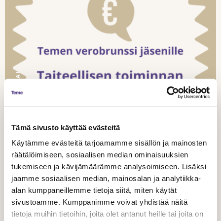
TAPAHTUMAT
30.11.
Tämä sivusto käyttää evästeitä
2023
Käytämme evästeitä tarjoamamme sisällön ja mainosten
räätälöimiseen, sosiaalisen median ominaisuuksien
Temen verobrunssi 15.12. klo 10-12
tukemiseen ja kävijämäärämme analysoimiseen. Lisäksi
jaamme sosiaalisen median, mainosalan ja analytiikka-
alan kumppaneillemme tietoja siitä, miten käytät
sivustoamme. Kumppanimme voivat yhdistää näitä
tietoja muihin tietoihin, joita olet antanut heille tai joita on