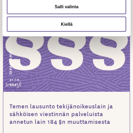
Salli valinta
Kiellä
TAPAHTUMAT
31.10.
2021
Temen lausunto tekijänoikeuslain ja
sähköisen viestinnän palveluista
annetun lain 184 §n muuttamisesta