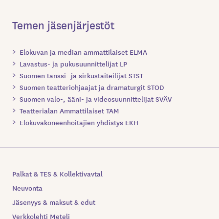
Temen jäsenjärjestöt
Elokuvan ja median ammattilaiset ELMA
Lavastus- ja pukusuunnittelijat LP
Suomen tanssi- ja sirkustaiteilijat STST
Suomen teatteriohjaajat ja dramaturgit STOD
Suomen valo-, ääni- ja videosuunnittelijat SVÄV
Teatterialan Ammattilaiset TAM
Elokuvakoneenhoitajien yhdistys EKH
Palkat & TES & Kollektivavtal
Neuvonta
Jäsenyys & maksut & edut
Verkkolehti Meteli