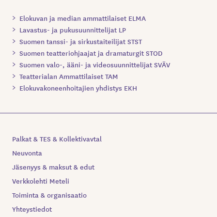
Elokuvan ja median ammattilaiset ELMA
Lavastus- ja pukusuunnittelijat LP
Suomen tanssi- ja sirkustaiteilijat STST
Suomen teatteriohjaajat ja dramaturgit STOD
Suomen valo-, ääni- ja videosuunnittelijat SVÄV
Teatterialan Ammattilaiset TAM
Elokuvakoneenhoitajien yhdistys EKH
Palkat & TES & Kollektivavtal
Neuvonta
Jäsenyys & maksut & edut
Verkkolehti Meteli
Toiminta & organisaatio
Yhteystiedot