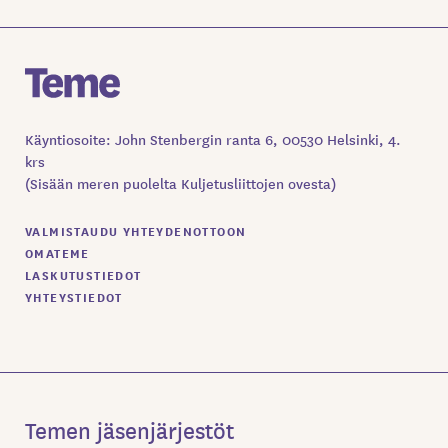
Käyntiosoite: John Stenbergin ranta 6, 00530 Helsinki, 4.
krs
(Sisään meren puolelta Kuljetusliittojen ovesta)
VALMISTAUDU YHTEYDENOTTOON
OMATEME
LASKUTUSTIEDOT
YHTEYSTIEDOT
Temen jäsenjärjestöt