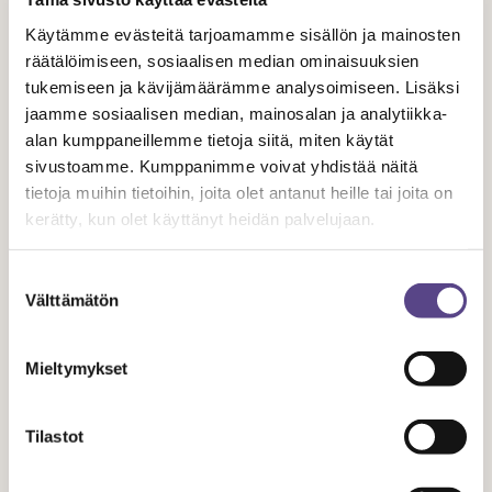
Käytämme evästeitä tarjoamamme sisällön ja mainosten
räätälöimiseen, sosiaalisen median ominaisuuksien
5.11.2024
tukemiseen ja kävijämäärämme analysoimiseen. Lisäksi
Kulttuuri ja henkinen
jaamme sosiaalisen median, mainosalan ja analytiikka-
alan kumppaneillemme tietoja siitä, miten käytät
kriisinkestävyys
sivustoamme. Kumppanimme voivat yhdistää näitä
tietoja muihin tietoihin, joita olet antanut heille tai joita on
kerätty, kun olet käyttänyt heidän palvelujaan.
Henkinen kriisinkestävyys on yksi yhteiskunnan
turvallisuusstrategiassa määritellyistä elintärkeistä toiminnoista.
Suostumuksen
Sen ylläpitämisessä kulttuurilla on keskeinen merkitys. Myös
Välttämätön
valinta
yhteiskunnallisessa keskustelussa nostetaan esiin kulttuurin
merkitys kansalaisten resilienssille, kokonaisturvallisuudelle
sekä kansalliselle yhteenkuuluvuuden tunteelle. Osallistuin
Mieltymykset
valtakunnalliselle maanpuolustuskurss...
Tilastot