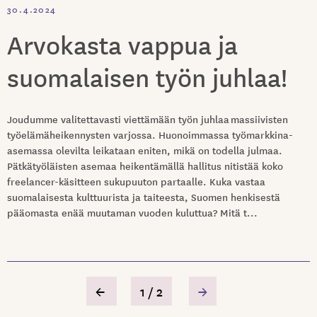
30.4.2024
Arvokasta vappua ja
suomalaisen työn juhlaa!
Joudumme valitettavasti viettämään työn juhlaa massiivisten
työelämäheikennysten varjossa. Huonoimmassa työmarkkina-
asemassa olevilta leikataan eniten, mikä on todella julmaa.
Pätkätyöläisten asemaa heikentämällä hallitus nitistää koko
freelancer-käsitteen sukupuuton partaalle. Kuka vastaa
suomalaisesta kulttuurista ja taiteesta, Suomen henkisestä
pääomasta enää muutaman vuoden kuluttua? Mitä t...
←
1 / 2
→