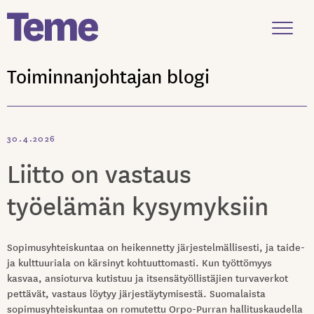
Menu
Toiminnanjohtajan blogi
Siirry
sisältöön
30.4.2026
Liitto on vastaus
työelämän kysymyksiin
Sopimusyhteiskuntaa on heikennetty järjestelmällisesti, ja taide-
ja kulttuuriala on kärsinyt kohtuuttomasti. Kun työttömyys
kasvaa, ansioturva kutistuu ja itsensätyöllistäjien turvaverkot
pettävät, vastaus löytyy järjestäytymisestä. Suomalaista
sopimusyhteiskuntaa on romutettu Orpo-Purran hallituskaudella