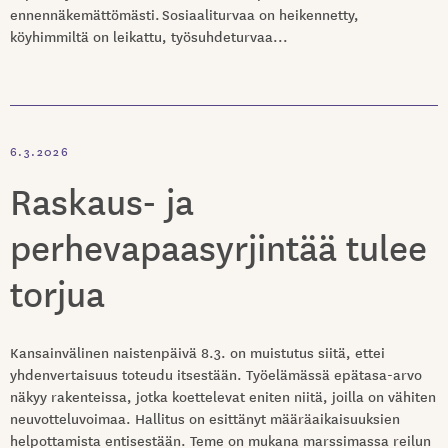
ennennäkemättömästi. Sosiaaliturvaa on heikennetty,
köyhimmiltä on leikattu, työsuhdeturvaa...
6.3.2026
Raskaus- ja
perhevapaasyrjintää tulee
torjua
Kansainvälinen naistenpäivä 8.3. on muistutus siitä, ettei
yhdenvertaisuus toteudu itsestään. Työelämässä epätasa-arvo
näkyy rakenteissa, jotka koettelevat eniten niitä, joilla on vähiten
neuvotteluvoimaa. Hallitus on esittänyt määräaikaisuuksien
helpottamista entisestään. Teme on mukana marssimassa reilun