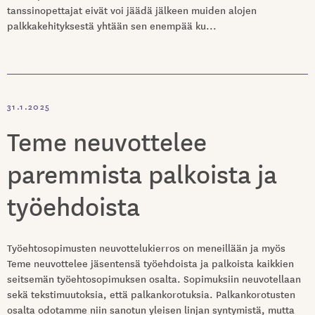
tanssinopettajat eivät voi jäädä jälkeen muiden alojen
palkkakehityksestä yhtään sen enempää ku...
31.1.2025
Teme neuvottelee
paremmista palkoista ja
työehdoista
Työehtosopimusten neuvottelukierros on meneillään ja myös
Teme neuvottelee jäsentensä työehdoista ja palkoista kaikkien
seitsemän työehtosopimuksen osalta. Sopimuksiin neuvotellaan
sekä tekstimuutoksia, että palkankorotuksia. Palkankorotusten
osalta odotamme niin sanotun yleisen linjan syntymistä, mutta