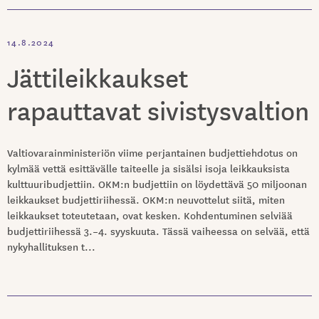
14.8.2024
Jättileikkaukset
rapauttavat sivistysvaltion
Valtiovarainministeriön viime perjantainen budjettiehdotus on
kylmää vettä esittävälle taiteelle ja sisälsi isoja leikkauksista
kulttuuribudjettiin. OKM:n budjettiin on löydettävä 50 miljoonan
leikkaukset budjettiriihessä. OKM:n neuvottelut siitä, miten
leikkaukset toteutetaan, ovat kesken. Kohdentuminen selviää
budjettiriihessä 3.–4. syyskuuta. Tässä vaiheessa on selvää, että
nykyhallituksen t...