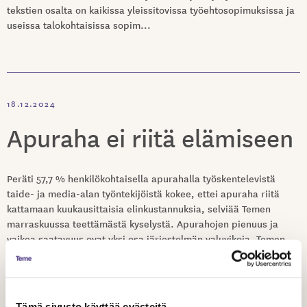
tekstien osalta on kaikissa yleissitovissa työehtosopimuksissa ja
useissa talokohtaisissa sopim...
18.12.2024
Apuraha ei riitä elämiseen
Peräti 57,7 % henkilökohtaisella apurahalla työskentelevistä
taide- ja media-alan työntekijöistä kokee, ettei apuraha riitä
kattamaan kuukausittaisia elinkustannuksia, selviää Temen
marraskuussa teettämästä kyselystä. Apurahojen pienuus ja
vaikea saatavuus ovat yksi osa järjestelmän valuvikoja. Temen
jäsenten työhyvinvointia ja -toimeentuloa koskevaan kyselyyn
vastasi yli 500 jäsentä, joista va...
Tämä sivusto käyttää evästeitä