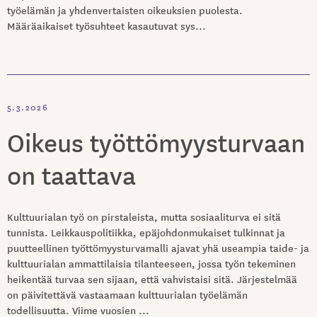
työelämän ja yhdenvertaisten oikeuksien puolesta.
Määräaikaiset työsuhteet kasautuvat sys...
5.3.2026
Oikeus työttömyysturvaan
on taattava
Kulttuurialan työ on pirstaleista, mutta sosiaaliturva ei sitä
tunnista. Leikkauspolitiikka, epäjohdonmukaiset tulkinnat ja
puutteellinen työttömyysturvamalli ajavat yhä useampia taide- ja
kulttuurialan ammattilaisia tilanteeseen, jossa työn tekeminen
heikentää turvaa sen sijaan, että vahvistaisi sitä. Järjestelmää
on päivitettävä vastaamaan kulttuurialan työelämän
todellisuutta. Viime vuosien ...