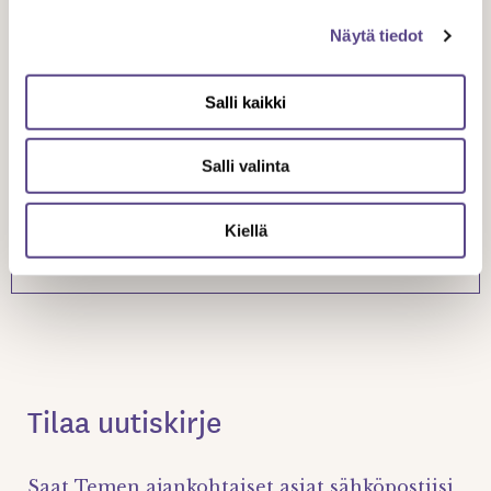
TUNNE OIKEUTESI
Näytä tiedot
Salli kaikki
15.9.
2025
Salli valinta
Leikkaukset halvaannuttavat elokuva-
Kiellä
alan
Tilaa uutiskirje
Saat Temen ajankohtaiset asiat sähköpostiisi