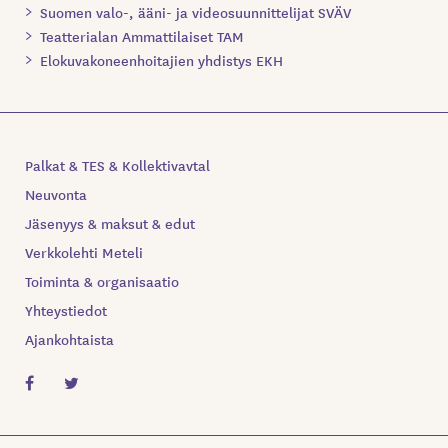
Suomen valo-, ääni- ja videosuunnittelijat SVÄV
Teatterialan Ammattilaiset TAM
Elokuvakoneenhoitajien yhdistys EKH
Palkat & TES & Kollektivavtal
Neuvonta
Jäsenyys & maksut & edut
Verkkolehti Meteli
Toiminta & organisaatio
Yhteystiedot
Ajankohtaista