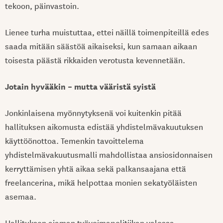
tekoon, päinvastoin.
Lienee turha muistuttaa, ettei näillä toimenpiteillä edes
saada mitään säästöä aikaiseksi, kun samaan aikaan
toisesta päästä rikkaiden verotusta kevennetään.
Jotain hyvääkin – mutta vääristä syistä
Jonkinlaisena myönnytyksenä voi kuitenkin pitää
hallituksen aikomusta edistää yhdistelmävakuutuksen
käyttöönottoa. Temenkin tavoittelema
yhdistelmävakuutusmalli mahdollistaa ansiosidonnaisen
kerryttämisen yhtä aikaa sekä palkansaajana että
freelancerina, mikä helpottaa monien sekatyöläisten
asemaa.
Hallituksen ajaman työvoimapolitiikan valossa