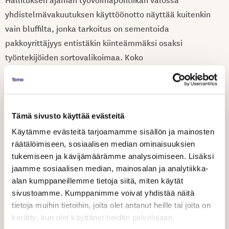
yhdistelmävakuutuksen käyttöönotto näyttää kuitenkin
vain bluffilta, jonka tarkoitus on sementoida
pakkoyrittäjyys entistäkin kiinteämmäksi osaksi
työntekijöiden sortovalikoimaa. Koko
yhdistelmävakuutukselta putoaa pohja, jos samaan
aikaan ansiosidonnaisen ehtoja kiristetään ja työnantajan
valtaa teettää töitä ilman kunnon työsopimuksia lisätään.
Vakuutuksen lopullinen hyötyjä on jälleen työnantaja.
Tämä sivusto käyttää evästeitä
Käytämme evästeitä tarjoamamme sisällön ja mainosten
Teme jatkaa kunnollisten työsopimusten ja
räätälöimiseen, sosiaalisen median ominaisuuksien
oikeudenmukaisemman työelämän puolesta puhumista.
tukemiseen ja kävijämäärämme analysoimiseen. Lisäksi
Järjestäytyminen on nyt tärkeämpää kuin koskaan. Temen
jaamme sosiaalisen median, mainosalan ja analytiikka-
alan kumppaneillemme tietoja siitä, miten käytät
jäsenenä olet mukana edesauttamassa kulttuurin
sivustoamme. Kumppanimme voivat yhdistää näitä
pysymistä pinnalla kovinakin aikoina. Taistelut ovat vasta
tietoja muihin tietoihin, joita olet antanut heille tai joita on
alkamassa.
kerätty, kun olet käyttänyt heidän palvelujaan.