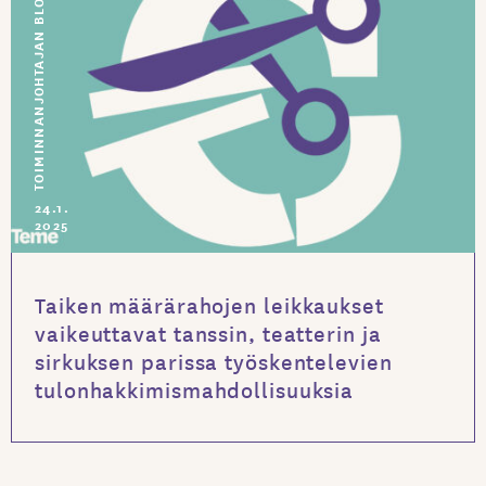
TOIMINNANJOHTAJAN BLOGI
24.1.
2025
Taiken määrärahojen leikkaukset
vaikeuttavat tanssin, teatterin ja
sirkuksen parissa työskentelevien
tulonhakkimismahdollisuuksia