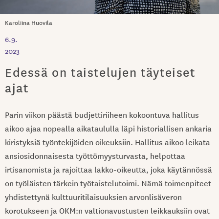
Karoliina Huovila
6.9.
2023
Edessä on taistelujen täyteiset
ajat
Parin viikon päästä budjettiriiheen kokoontuva hallitus
aikoo ajaa nopealla aikataululla läpi historiallisen ankaria
kiristyksiä työntekijöiden oikeuksiin. Hallitus aikoo leikata
ansiosidonnaisesta työttömyysturvasta, helpottaa
irtisanomista ja rajoittaa lakko-oikeutta, joka käytännössä
on työläisten tärkein työtaistelutoimi. Nämä toimenpiteet
yhdistettynä kulttuuritilaisuuksien arvonlisäveron
korotukseen ja OKM:n valtionavustusten leikkauksiin ovat