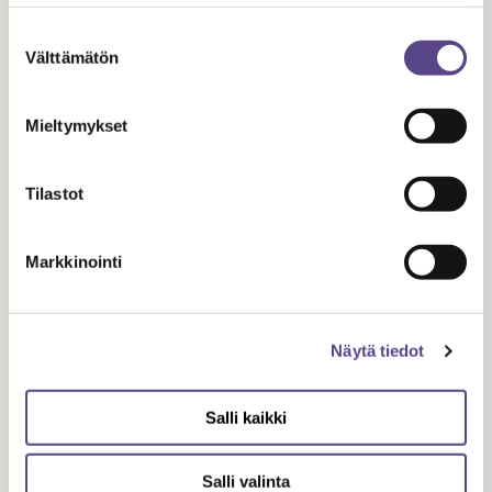
Karoliina Huovila
Suostumuksen
Temen toiminnanjohtaja
Välttämätön
valinta
karoliina.huovila(a)teme.fi
Mieltymykset
Jaa artikkeli
Tilastot
Markkinointi
Aiheeseen liittyvät artikkelit
Näytä tiedot
Salli kaikki
Salli valinta