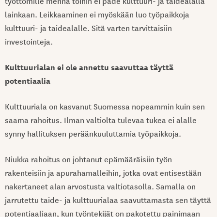
työttömille mennä töihin ei päde kulttuuri- ja taidealalla
lainkaan. Leikkaaminen ei myöskään luo työpaikkoja
kulttuuri- ja taidealalle. Sitä varten tarvittaisiin
investointeja.
Kulttuurialan ei ole annettu saavuttaa täyttä
potentiaalia
Kulttuuriala on kasvanut Suomessa nopeammin kuin sen
saama rahoitus. Ilman valtiolta tulevaa tukea ei alalle
synny hallituksen peräänkuuluttamia työpaikkoja.
Niukka rahoitus on johtanut epämääräisiin työn
rakenteisiin ja apurahamalleihin, jotka ovat entisestään
nakertaneet alan arvostusta valtiotasolla. Samalla on
jarrutettu taide- ja kulttuurialaa saavuttamasta sen täyttä
potentiaaliaan, kun työntekijät on pakotettu painimaan