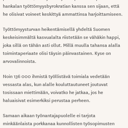
hankalan työttömyysbyrokratian kanssa sen sijaan, että
he olisivat voineet keskittyä ammattinsa harjoittamiseen.
Työttömyysturvan heikentämisellä yhdeltä Suomen
keskeisimmältä kasvualalta riistetään se vähäkin happi,
joka sillä on tähän asti ollut. Millä muulla tahansa alalla
toimintaperiaate olisi täysin päinvastainen. Kyse on
arvovalinnoista.
Noin 136 000 ihmistä työllistävä toimiala vedetään
vessasta alas, kun alalle kouluttautuneet joutuvat
tosissaan miettimään, voivatko he jatkaa, jos he
haluaisivat esimerkiksi perustaa perheen.
Samaan aikaan työnantajapuolelle ei tarjota
minkäänlaista porkkanaa kunnollisten työsopimusten