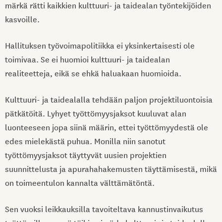
märkä rätti kaikkien kulttuuri- ja taidealan työntekijöiden
kasvoille.
Hallituksen työvoimapolitiikka ei yksinkertaisesti ole
toimivaa. Se ei huomioi kulttuuri- ja taidealan
realiteetteja, eikä se ehkä haluakaan huomioida.
Kulttuuri- ja taidealalla tehdään paljon projektiluontoisia
pätkätöitä. Lyhyet työttömyysjaksot kuuluvat alan
luonteeseen jopa siinä määrin, ettei työttömyydestä ole
edes mielekästä puhua. Monilla niin sanotut
työttömyysjaksot täyttyvät uusien projektien
suunnittelusta ja apurahahakemusten täyttämisestä, mikä
on toimeentulon kannalta välttämätöntä.
Sen vuoksi leikkauksilla tavoiteltava kannustinvaikutus