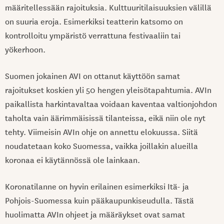
määritellessään rajoituksia. Kulttuuritilaisuuksien välillä
on suuria eroja. Esimerkiksi teatterin katsomo on
kontrolloitu ympäristö verrattuna festivaaliin tai
yökerhoon.
Suomen jokainen AVI on ottanut käyttöön samat
rajoitukset koskien yli 50 hengen yleisötapahtumia. AVIn
paikallista harkintavaltaa voidaan kaventaa valtionjohdon
taholta vain äärimmäisissä tilanteissa, eikä niin ole nyt
tehty. Viimeisin AVIn ohje on annettu elokuussa. Siitä
noudatetaan koko Suomessa, vaikka joillakin alueilla
koronaa ei käytännössä ole lainkaan.
Koronatilanne on hyvin erilainen esimerkiksi Itä- ja
Pohjois-Suomessa kuin pääkaupunkiseudulla. Tästä
huolimatta AVIn ohjeet ja määräykset ovat samat