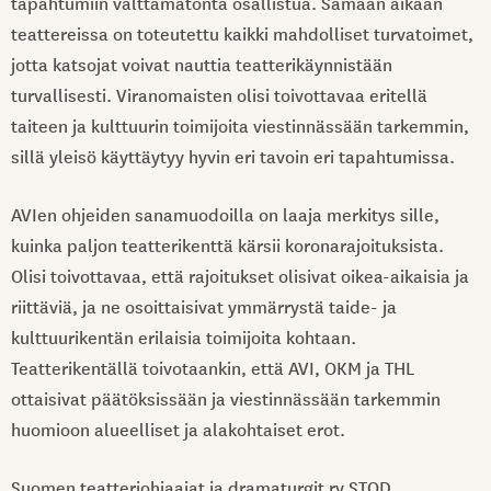
tapahtumiin välttämätöntä osallistua. Samaan aikaan
teattereissa on toteutettu kaikki mahdolliset turvatoimet,
jotta katsojat voivat nauttia teatterikäynnistään
turvallisesti. Viranomaisten olisi toivottavaa eritellä
taiteen ja kulttuurin toimijoita viestinnässään tarkemmin,
sillä yleisö käyttäytyy hyvin eri tavoin eri tapahtumissa.
AVIen ohjeiden sanamuodoilla on laaja merkitys sille,
kuinka paljon teatterikenttä kärsii koronarajoituksista.
Olisi toivottavaa, että rajoitukset olisivat oikea-aikaisia ja
riittäviä, ja ne osoittaisivat ymmärrystä taide- ja
kulttuurikentän erilaisia toimijoita kohtaan.
Teatterikentällä toivotaankin, että AVI, OKM ja THL
ottaisivat päätöksissään ja viestinnässään tarkemmin
huomioon alueelliset ja alakohtaiset erot.
Suomen teatteriohjaajat ja dramaturgit ry STOD