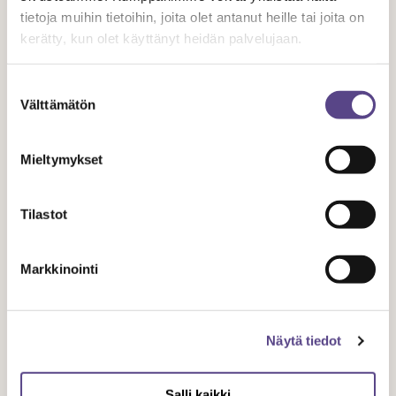
Aiheeseen liittyvät artikkelit
tietoja muihin tietoihin, joita olet antanut heille tai joita on
kerätty, kun olet käyttänyt heidän palvelujaan.
Suostumuksen
Välttämätön
valinta
Mieltymykset
Tilastot
LAUSUNNOT
Markkinointi
7.4.
2025
Näytä tiedot
Temen lausunto
Salli kaikki