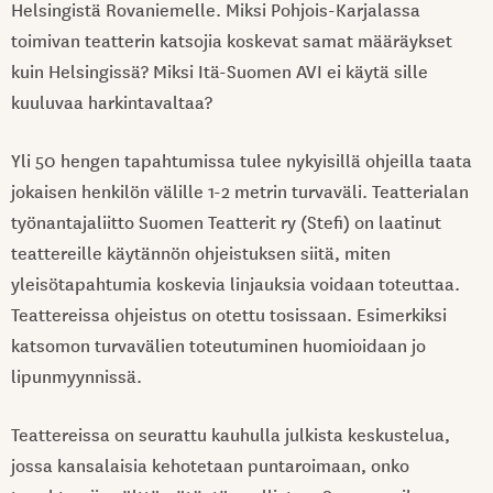
Helsingistä Rovaniemelle. Miksi Pohjois-Karjalassa
toimivan teatterin katsojia koskevat samat määräykset
kuin Helsingissä? Miksi Itä-Suomen AVI ei käytä sille
kuuluvaa harkintavaltaa?
Yli 50 hengen tapahtumissa tulee nykyisillä ohjeilla taata
jokaisen henkilön välille 1-2 metrin turvaväli. Teatterialan
työnantajaliitto Suomen Teatterit ry (Stefi) on laatinut
teattereille käytännön ohjeistuksen siitä, miten
yleisötapahtumia koskevia linjauksia voidaan toteuttaa.
Teattereissa ohjeistus on otettu tosissaan. Esimerkiksi
katsomon turvavälien toteutuminen huomioidaan jo
lipunmyynnissä.
Teattereissa on seurattu kauhulla julkista keskustelua,
jossa kansalaisia kehotetaan puntaroimaan, onko