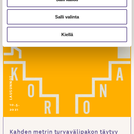
irtisanomisperusteesta
Salli valinta
Kiellä
LAUSUNNOT
10.5.
2021
Kahden metrin turvavälipakon täytyy