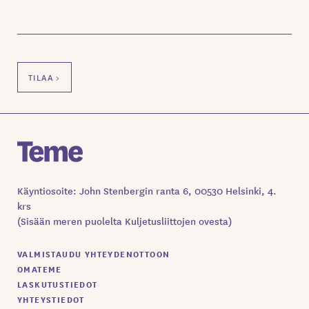
Käyntiosoite: John Stenbergin ranta 6, 00530 Helsinki, 4.
krs
(Sisään meren puolelta Kuljetusliittojen ovesta)
VALMISTAUDU YHTEYDENOTTOON
OMATEME
LASKUTUSTIEDOT
YHTEYSTIEDOT