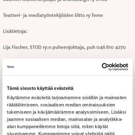
Teatteri- ja mediatyöntekijöiden liitto ry Teme
Lisätietoja:
Lija Fischer, STOD ry:n puheenjohtaja, puh 046 810 4270
Karola Baran, Temen toiminnanjohtaja ja lakimies, puh
0400 142 050
Jaa artikkeli
Tämä sivusto käyttää evästeitä
Käytämme evästeitä tarjoamamme sisällön ja mainosten
räätälöimiseen, sosiaalisen median ominaisuuksien
tukemiseen ja kävijämäärämme analysoimiseen. Lisäksi
jaamme sosiaalisen median, mainosalan ja analytiikka-
alan kumppaneillemme tietoja siitä, miten käytät
sivustoamme. Kumppanimme voivat yhdistää näitä