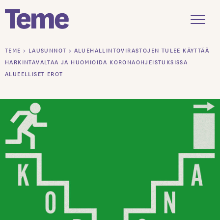
Menu
Siirry
TEME
>
LAUSUNNOT
>
ALUEHALLINTOVIRASTOJEN TULEE KÄYTTÄÄ
sisältöön
HARKINTAVALTAA JA HUOMIOIDA KORONAOHJEISTUKSISSA
ALUEELLISET EROT