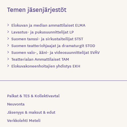
Temen jäsenjärjestöt
Elokuvan ja median ammattilaiset ELMA
Lavastus- ja pukusuunnittelijat LP
Suomen tanssi- ja sirkustaiteilijat STST
Suomen teatteriohjaajat ja dramaturgit STOD
Suomen valo-, ääni- ja videosuunnittelijat SVÄV
Teatterialan Ammattilaiset TAM
Elokuvakoneenhoitajien yhdistys EKH
Palkat & TES & Kollektivavtal
Neuvonta
Jäsenyys & maksut & edut
Verkkolehti Meteli