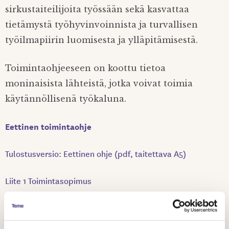
sirkustaiteilijoita työssään sekä kasvattaa
tietämystä työhyvinvoinnista ja turvallisen
työilmapiirin luomisesta ja ylläpitämisestä.
Toimintaohjeeseen on koottu tietoa
moninaisista lähteistä, jotka voivat toimia
käytännöllisenä työkaluna.
Eettinen toimintaohje
Tulostusversio: Eettinen ohje (pdf, taitettava A5)
Liite 1 Toimintasopimus
Liite 2 Toimintaohjeet epäasialliseen kohteluun
puuttumiseen