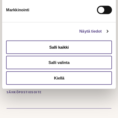
Markkinointi
Tilaa uutiskirje
Näytä tiedot
Saat Temen ajankohtaiset asiat sähköpostiisi
Salli kaikki
kahdesti vuodessa.
Salli valinta
NIMI
Kiellä
SÄHKÖPOSTIOSOITE