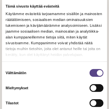
Tämä sivusto käyttää evästeitä
Appendix / Liite 3 Anti-racist Clause
Käytämme evästeitä tarjoamamme sisällön ja mainosten
räätälöimiseen, sosiaalisen median ominaisuuksien
Appendix / Liite 4 Operating Agreement
tukemiseen ja kävijämäärämme analysoimiseen. Lisäksi
jaamme sosiaalisen median, mainosalan ja analytiikka-
Tämä julkaisu on ensimmäinen versio
Eettisestä
alan kumppaneillemme tietoja siitä, miten käytät
toimintaohjeesta
. Tätä päivitetään kyselyn ja palautteen
sivustoamme. Kumppanimme voivat yhdistää näitä
perusteella. Päivitetty versio julkaistaan suomeksi sekä
tietoja muihin tietoihin, joita olet antanut heille tai joita on
kerätty, kun olet käyttänyt heidän palvelujaan.
englanniksi kv-ryhmien käyttöön. Versioon II listätään
luvut AVIsta, joka vastaa työsuojelun osalta
Suostumuksen
viranomaisvalvonnasta, sekä työterveyshuollosta, joka
Välttämätön
valinta
kuuluu aivan kaikille työsuhteen kestosta tai muodosta
riippumatta.
Mieltymykset
Jaa artikkeli
Tilastot