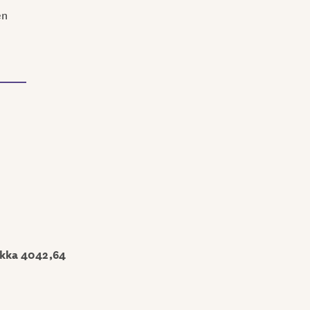
en
lkka 4042,64