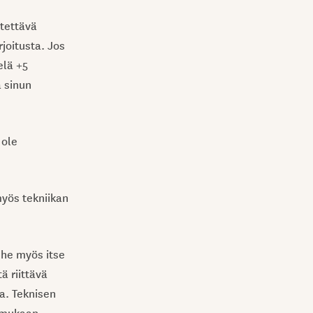
stettävä
joitusta. Jos
elä +5
a sinun
 ole
yös tekniikan
 he myös itse
ä riittävä
ta. Teknisen
 mukaan.