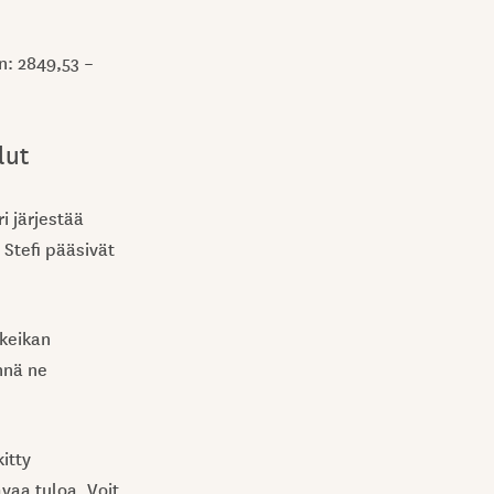
n: 2849,53 –
lut
i järjestää
 Stefi pääsivät
ökeikan
nnä ne
itty
vaa tuloa. Voit