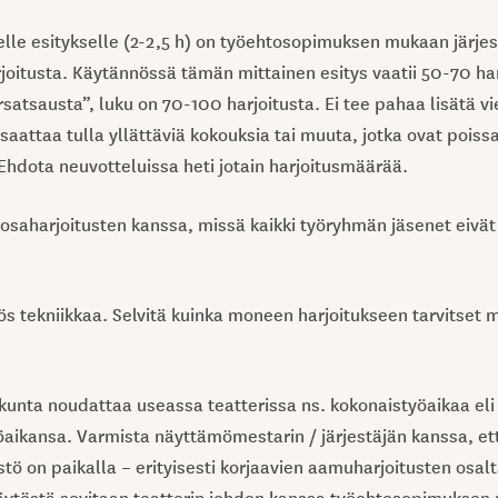
lle esitykselle (2-2,5 h) on työehtosopimuksen mukaan järje
joitusta. Käytännössä tämän mittainen esitys vaatii 50-70 har
satsausta”, luku on 70-100 harjoitusta. Ei tee pahaa lisätä vi
ä saattaa tulla yllättäviä kokouksia tai muuta, jotka ovat poiss
 Ehdota neuvotteluissa heti jotain harjoitusmäärää.
 osaharjoitusten kanssa, missä kaikki työryhmän jäsenet eivät
 tekniikkaa. Selvitä kuinka moneen harjoitukseen tarvitset m
kunta noudattaa useassa teatterissa ns. kokonaistyöaikaa eli
öaikansa. Varmista näyttämömestarin / järjestäjän kanssa, ett
tö on paikalla – erityisesti korjaavien aamuharjoitusten osal
äytöstä sovitaan teatterin johdon kanssa työehtosopimuksen