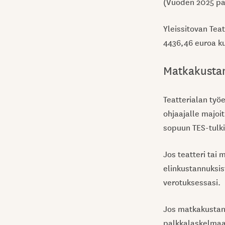
(Vuoden 2025 pal
Yleissitovan Tea
4436,46 euroa k
Matkakustan
Teatterialan työ
ohjaajalle majoi
sopuun TES-tulk
Jos teatteri tai
elinkustannuksist
verotuksessasi.
Jos matkakustann
palkkalaskelmaas