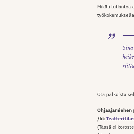
Mikäli tutkintoa
työkokemuksella 
Sinä 
heike
riitt
Ota palkoista se
Ohjaajamiehen p
/kk
Teatteritil
(Tässä ei korost