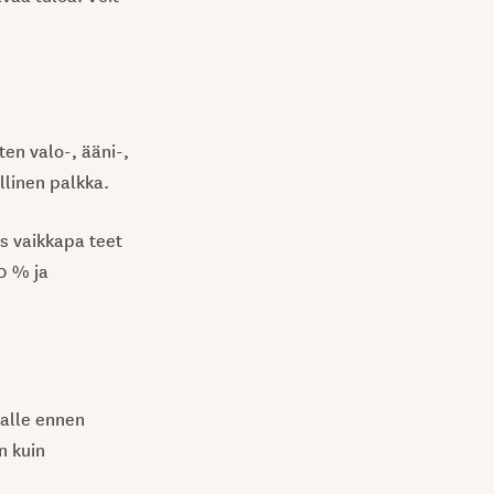
ten valo-, ääni-,
llinen palkka.
s vaikkapa teet
0 % ja
ijalle ennen
n kuin