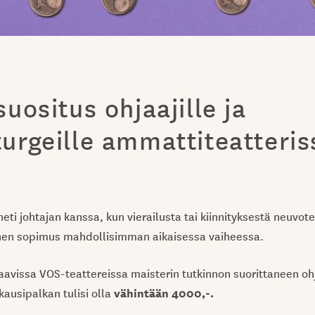
uositus ohjaajille ja
urgeille ammattiteatteris
eti johtajan kanssa, kun vierailusta tai kiinnityksestä neuvote
inen sopimus mahdollisimman aikaisessa vaiheessa.
aavissa VOS-teattereissa maisterin tutkinnon suorittaneen oh
vähintään 4000,-.
ausipalkan tulisi olla