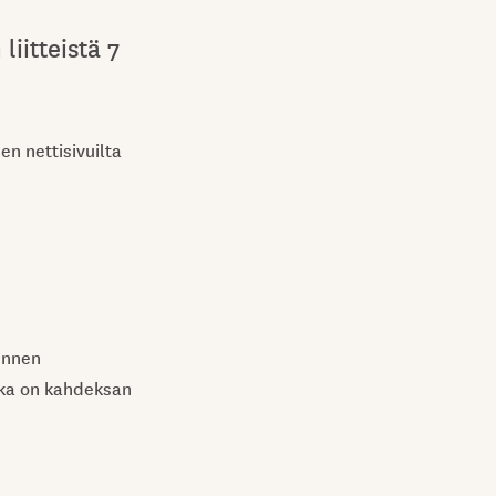
iitteistä 7
n nettisivuilta
ennen
uaika on kahdeksan