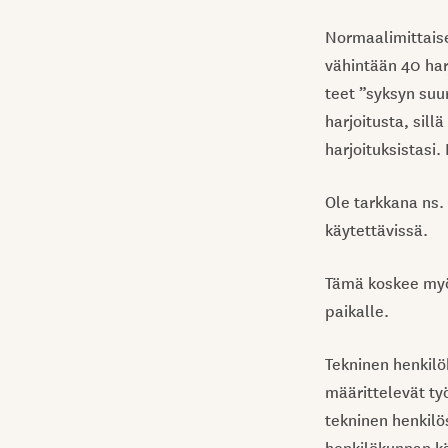
Normaalimittaise
vähintään 40 har
teet ”syksyn suur
harjoitusta, sill
harjoituksistasi.
Ole tarkkana ns.
käytettävissä.
Tämä koskee myös
paikalle.
Tekninen henkilö
määrittelevät ty
tekninen henkilös
henkilökunnan k