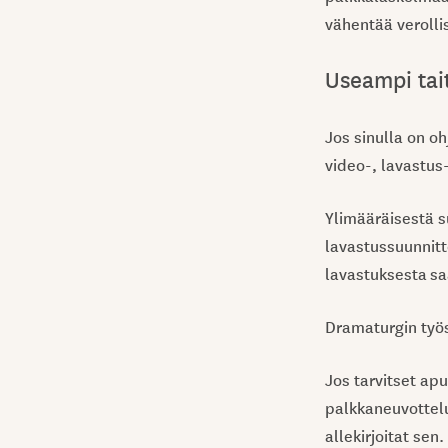
vähentää verolli
Useampi tai
Jos sinulla on oh
video-, lavastus-
Ylimääräisestä s
lavastussuunnitt
lavastuksesta sa
Dramaturgin työ
Jos tarvitset apua
palkkaneuvottelu
allekirjoitat se