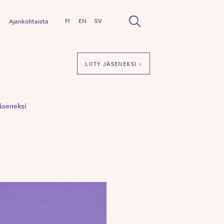
FI
EN
SV
Ajankohtaista
LIITY JÄSENEKSI >
äseneksi