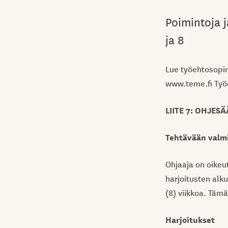
Poimintoja j
ja 8
Lue työehtosopim
www.teme.fi Työ
LIITE 7: OHJES
Tehtävään valm
Ohjaaja on oikeu
harjoitusten alku
(8) viikkoa. Tämä
Harjoitukset