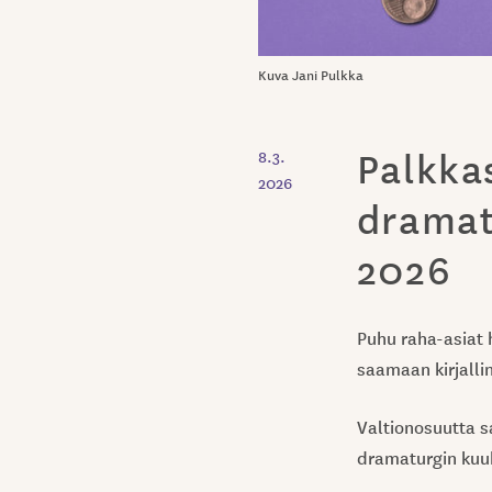
Kuva Jani Pulkka
Palkkas
8.3.
2026
dramat
2026
Puhu raha-asiat h
saamaan kirjall
Valtionosuutta s
dramaturgin kuuk