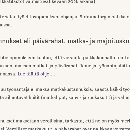
kkatilastot valmistuvat kevään 2026 aikana)
tterialan työehtosopimuksen ohjaajan & dramaturgin palkka o
uussa.
nukset eli päivärahat, matka- ja majoitusku
ehtosopimukseen kuuluu, että vieraalla paikkakunnalla teatter
tuksen, maksaa matkat ja päivärahat. Teme ja työnantajaliitto
innassa.
Lue täältä ohje….
 muu työnantaja ei maksa matkakustannuksia, säästä kaikki ty
a aiheutuvat kuitit (matkaliput, kahvi- ja ruokakuitit) ja vähe
ukset maksetaan verollisina, tarkasta, että ne on myös merk
i. Verolliset matkakulut ja päivärahat ovat palkkaan verratta