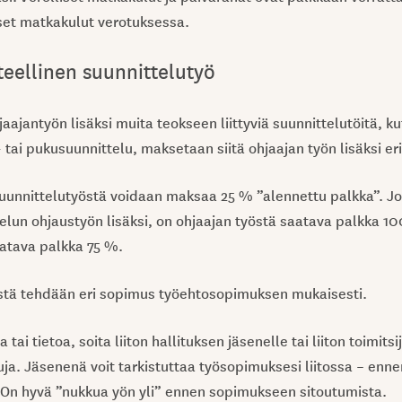
set matkakulut verotuksessa.
teellinen suunnittelutyö
jaajantyön lisäksi muita teokseen liittyviä suunnittelutöitä, ku
 tai pukusuunnittelu, maksetaan siitä ohjaajan työn lisäksi eri
uunnittelutyöstä voidaan maksaa 25 % ”alennettu palkka”. Jo
elun ohjaustyön lisäksi, on ohjaajan työstä saatava palkka 10
atava palkka 75 %.
stä tehdään eri sopimus työehtosopimuksen mukaisesti.
 tai tietoa, soita liiton hallituksen jäsenelle tai liiton toimits
ja. Jäsenenä voit tarkistuttaa työsopimuksesi liitossa – enne
n. On hyvä ”nukkua yön yli” ennen sopimukseen sitoutumista.