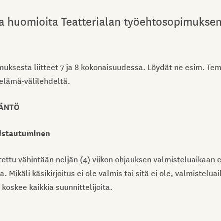
a huomioita Teatterialan työehtosopimuksen l
uksesta liitteet 7 ja 8 kokonaisuudessa. Löydät ne esim. Teme
elämä-välilehdeltä.
ÄÄNTÖ
istautuminen
tettu vähintään neljän (4) viikon ohjauksen valmisteluaikaan 
a. Mikäli käsikirjoitus ei ole valmis tai sitä ei ole, valmistel
 koskee kaikkia suunnittelijoita.