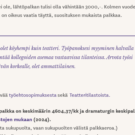
 ei ole, lähtöpalkan tulisi olla vähintään 3000,-. Kolmen vuod
on oikeus vaatia täyttä, suosituksen mukaista palkkaa.
olet köyhempi kuin teatteri. Työpanoksesi myyminen halvalla
ntää kollegoiden asemaa vastaavissa tilanteissa. Arvota työsi
ävän korkealle, olet ammattilainen.
lvää
työehtosopimuksesta
sekä
Teatteritilastoista.
alkka on keskimäärin 4604,37/kk ja d
ramaturgin keskipa
astojen mukaan
(2024).
eta sukupuolta, vaan sukupuolten välistä palkkaeroa.)