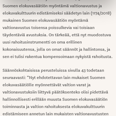
Suomen elokuvasäätiön myöntämä valtionavustus ja
elokuvakulttuurin edistämiseksi säädetyn lain (1174/2018)
mukainen Suomen elokuvasäätiön myöntämä
valtionavustus toisensa poissulkevia vai toisiaan
täydentäviä avustuksia. On tärkeää, että nyt muodostuva
uusi rahoitusinstrumentti on oma erillinen
kokonaisuutensa, jolla on omat säännöt ja hallintonsa, ja
sen ei tulisi rakentua kompensoimaan nykyistä rahoitusta.
Säännöskohtaisissa perusteluissa sivulla 43 todetaan
seuraavasti: ”Nyt ehdotettavan lain mukaiset Suomen
elokuvasäätiölle myönnettävät valtion varat ja
valtionavustuksiin liittyvä päätöksenteko olisi pidettävä
hallinnollisesti erillään muusta Suomen elokuvasäätiön
toiminnasta ja valtion rahoituksesta elokuvakulttuurin
edistämiseen annetun lain mukaisten valtionavustusten