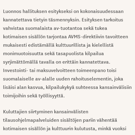
Luonnos hallituksen esitykseksi on kokonaisuudessaan
kannatettava tietyin täsmennyksin. Esityksen tarkoitus
vahvistaa suomalaista av-tuotantoa sekä tukea
kotimaisen sisällön tarjontaa AVMS-direktiivin tavoitteen
mukaisesti edistämällä kulttuurillista ja kielellistä
monimuotoisuutta sekä tasapuolista kilpailua
syrjimättömällä tavalla on erittäin kannatettava.
Investointi- tai maksuvelvoitteen toimeenpano toisi
suomalaiselle av-alalle uuden rahoituselementin, joka
lisäisi alan kasvua, kilpailukykyä suhteessa kansainvälisiin
toimijoihin sekä työllisyyttä.
Kuluttajien siirtyminen kansainvälisten
tilausohjelmapalveluiden sisältöjen pariin vähentää
kotimaisen sisällön ja kulttuurin kulutusta, minkä vuoksi