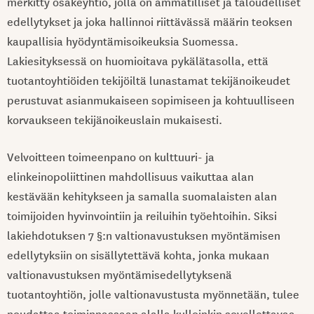
merkitty osakeyhtiö, jolla on ammatilliset ja taloudelliset
edellytykset ja joka hallinnoi riittävässä määrin teoksen
kaupallisia hyödyntämisoikeuksia Suomessa.
Lakiesityksessä on huomioitava pykälätasolla, että
tuotantoyhtiöiden tekijöiltä lunastamat tekijänoikeudet
perustuvat asianmukaiseen sopimiseen ja kohtuulliseen
korvaukseen tekijänoikeuslain mukaisesti.
Velvoitteen toimeenpano on kulttuuri- ja
elinkeinopoliittinen mahdollisuus vaikuttaa alan
kestävään kehitykseen ja samalla suomalaisten alan
toimijoiden hyvinvointiin ja reiluihin työehtoihin. Siksi
lakiehdotuksen 7 §:n valtionavustuksen myöntämisen
edellytyksiin on sisällytettävä kohta, jonka mukaan
valtionavustuksen myöntämisedellytyksenä
tuotantoyhtiön, jolle valtionavustusta myönnetään, tulee
noudattaa toiminnassaan alalla kulloinkin sovellettavaa