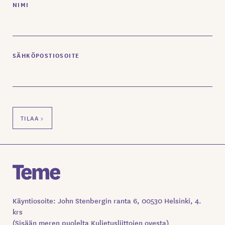
NIMI
SÄHKÖPOSTIOSOITE
Käyntiosoite: John Stenbergin ranta 6, 00530 Helsinki, 4.
krs
(Sisään meren puolelta Kuljetusliittojen ovesta)