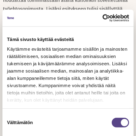
työehtosopimusta. Lisäksi esitykseen tulisi sisällyttää
avustuksen kanavoinnin osalta, että avustus
kohdennetaan pääosin nimenomaan ihmisen tekemään
työhön, jolla varmistetaan tekoälyn käytön kohtuullinen ja
Tämä sivusto käyttää evästeitä
oikeasuhtainen suhde tuettuun sisältöön nähden.
Käytämme evästeitä tarjoamamme sisällön ja mainosten
räätälöimiseen, sosiaalisen median ominaisuuksien
Nyt lakiesityksessä valtionavustuksen kohteena mainitaan
tukemiseen ja kävijämäärämme analysoimiseen. Lisäksi
ainoastaan käsikirjoitetun elokuvan, dokumentin tai
jaamme sosiaalisen median, mainosalan ja analytiikka-
draamasarjan tuotannot. Av-alan etu olisi, jos tuettavia
alan kumppaneillemme tietoja siitä, miten käytät
teosmuotoja tulkittaisiin mahdollisimman laajasti.
sivustoamme. Kumppanimme voivat yhdistää näitä
Esimerkiksi ohjelmaformaattituotanto on merkittävä osa
tietoja muihin tietoihin, joita olet antanut heille tai joita on
nykyistä av-markkinaa. Kansainvälisesti menestyvä
kerätty, kun olet käyttänyt heidän palvelujaan.
ohjelmaformaatti voi tuottaa helposti huomattavaa
Suostumuksen
tuottoa ja tv-ohjelmaformaattina voidaan myydä myös
Välttämätön
valinta
draamasarjojen käsikirjoituksia. Ehdotamme, että tv-
ohjelmaformaatit otetaan mukaan lakiehdotukseen ja