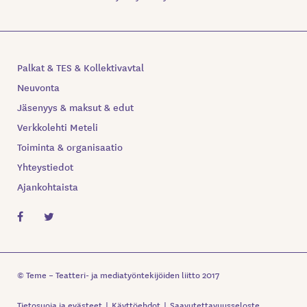
Palkat & TES & Kollektivavtal
Neuvonta
Jäsenyys & maksut & edut
Verkkolehti Meteli
Toiminta & organisaatio
Yhteystiedot
Ajankohtaista
© Teme – Teatteri- ja mediatyöntekijöiden liitto 2017
Tietosuoja ja evästeet
Käyttöehdot
Saavutettavuusseloste