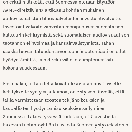
on erittäin tärkeää, että Suomessa otetaan käyttöön
AVMS-direktiivin 13 artiklan 2 kohdan mukainen
audiovisuaalisten tilauspalveluiden investointivelvoite.
Investointivelvoite vahvistaa monipuolisen suomalaisen
kulttuurin kehittymistä sekä suomalaisen audiovisuaalisen
tuotannon elinvoimaa ja kansainvälistymistä. Tähän
saakka luovan talouden arvonluonnin potentiaali on ollut
hyödyntämättä, kun direktiiviä ei ole implementoitu
kokonaisuudessaan.
Ensinnäkin, jotta edellä kuvatulle av-alan positiiviselle
kehitykselle syntyisi jatkumoa, on erityisen tärkeää, että
lailla varmistetaan teosten tekijänoikeuksien ja
kaupallisten hyödyntämisoikeuksien säilyminen
Suomessa. Lakiesityksessä todetaan, että avustusta
hakevan tuotantoyhtiön tulisi olla Suomen yritysrekisteriin