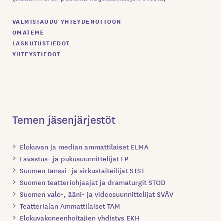
VALMISTAUDU YHTEYDENOTTOON
OMATEME
LASKUTUSTIEDOT
YHTEYSTIEDOT
Temen jäsenjärjestöt
Elokuvan ja median ammattilaiset ELMA
Lavastus- ja pukusuunnittelijat LP
Suomen tanssi- ja sirkustaiteilijat STST
Suomen teatteriohjaajat ja dramaturgit STOD
Suomen valo-, ääni- ja videosuunnittelijat SVÄV
Teatterialan Ammattilaiset TAM
Elokuvakoneenhoitajien yhdistys EKH