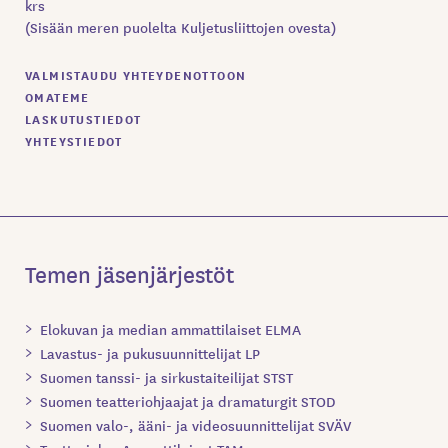
krs
(Sisään meren puolelta Kuljetusliittojen ovesta)
VALMISTAUDU YHTEYDENOTTOON
OMATEME
LASKUTUSTIEDOT
YHTEYSTIEDOT
Temen jäsenjärjestöt
Elokuvan ja median ammattilaiset ELMA
Lavastus- ja pukusuunnittelijat LP
Suomen tanssi- ja sirkustaiteilijat STST
Suomen teatteriohjaajat ja dramaturgit STOD
Suomen valo-, ääni- ja videosuunnittelijat SVÄV