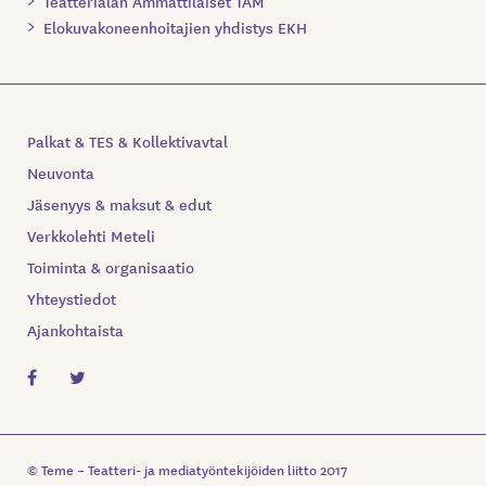
Teatterialan Ammattilaiset TAM
Elokuvakoneenhoitajien yhdistys EKH
Palkat & TES & Kollektivavtal
Neuvonta
Jäsenyys & maksut & edut
Verkkolehti Meteli
Toiminta & organisaatio
Yhteystiedot
Ajankohtaista
© Teme – Teatteri- ja mediatyöntekijöiden liitto 2017