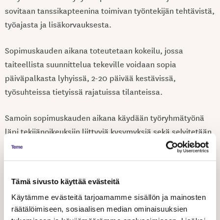
sovitaan tanssikapteenina toimivan työntekijän tehtävistä,
työajasta ja lisäkorvauksesta.
Sopimuskauden aikana toteutetaan kokeilu, jossa
taiteellista suunnittelua tekeville voidaan sopia
päiväpalkasta lyhyissä, 2-20 päivää kestävissä,
työsuhteissa tietyissä rajatuissa tilanteissa.
Samoin sopimuskauden aikana käydään työryhmätyönä
läpi tekijänoikeuksiin liittyviä kysymyksiä sekä selvitetään
nukketeatteritekijöiden työehtojen ottamista mukaan
työehtosopimukseen.
Tämä sivusto käyttää evästeitä
Lisätiedot Karoliina Huovila puh 040 521 9083
Käytämme evästeitä tarjoamamme sisällön ja mainosten
Jaa artikkeli
räätälöimiseen, sosiaalisen median ominaisuuksien