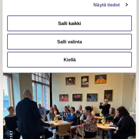
Näytä tiedot
3.9.
2024
Salli kaikki
Miksi ammattiteatterit katosivat
Salli valinta
Suomesta?
Kiellä
UUTISET