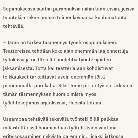
Sopimuksessa saatiin parannuksia niihin tilanteisiin, joissa
työntekijä tekee omaan toimenkuvaansa kuulumatonta
tehtävää.
– Tämä on tärkeä täsmennys työehtosopimukseen.
Teattereissa tehdään koko ajan enemmän laajennettuja
työnkuvia ja on tärkeää huolehtia työntekijöiden
jaksamisesta. Totta kai teatterialaan kohdistuvat
leikkaukset tarkoittavat usein enemmän töitä
pienemmällä porukalla. Siksi Teme piti erityisen tärkeänä
tämän täsmennyksen huomioimista myös
työehtosopimuskirjauksissa, Huovila toteaa.
Useampaa tehtävää tekevillä työntekijöillä palkkaa
määriteltäessä huomioidaan työtehtävien vaatima
erityisosaaminen nykyistä paremmin. Lisäksi jatkossa