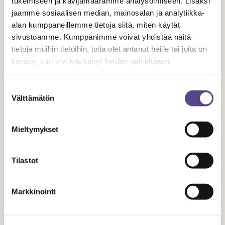
tukemiseen ja kävijämäärämme analysoimiseen. Lisäksi
jaamme sosiaalisen median, mainosalan ja analytiikka-
alan kumppaneillemme tietoja siitä, miten käytät
sivustoamme. Kumppanimme voivat yhdistää näitä
tietoja muihin tietoihin, joita olet antanut heille tai joita on
kerätty, kun olet käyttänyt heidän palvelujaan.
Aiheeseen liittyvät artikkelit
Suostumuksen
Välttämätön
valinta
Mieltymykset
Tilastot
Markkinointi
UUTISET