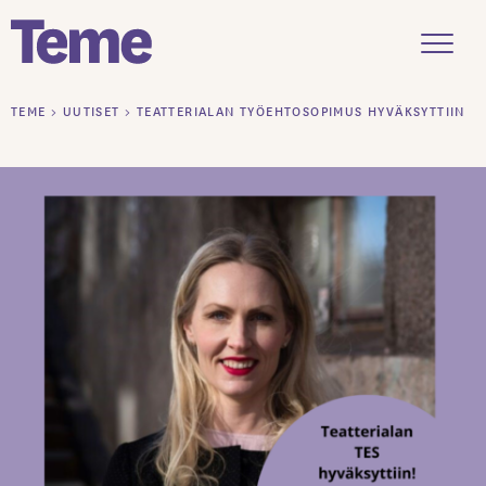
Menu
Siirry
TEME
>
UUTISET
>
TEATTERIALAN TYÖEHTOSOPIMUS HYVÄKSYTTIIN
sisältöön