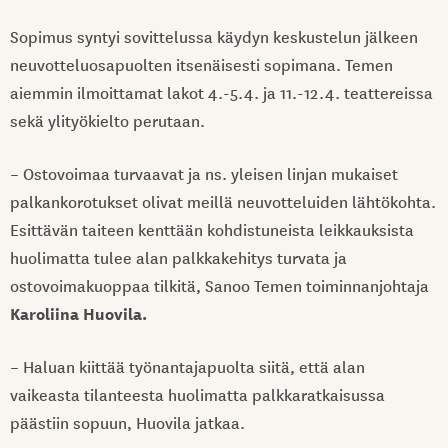
Sopimus syntyi sovittelussa käydyn keskustelun jälkeen
neuvotteluosapuolten itsenäisesti sopimana. Temen
aiemmin ilmoittamat lakot 4.-5.4. ja 11.-12.4. teattereissa
sekä ylityökielto perutaan.
– Ostovoimaa turvaavat ja ns. yleisen linjan mukaiset
palkankorotukset olivat meillä neuvotteluiden lähtökohta.
Esittävän taiteen kenttään kohdistuneista leikkauksista
huolimatta tulee alan palkkakehitys turvata ja
ostovoimakuoppaa tilkitä, Sanoo Temen toiminnanjohtaja
Karoliina Huovila.
– Haluan kiittää työnantajapuolta siitä, että alan
vaikeasta tilanteesta huolimatta palkkaratkaisussa
päästiin sopuun, Huovila jatkaa.