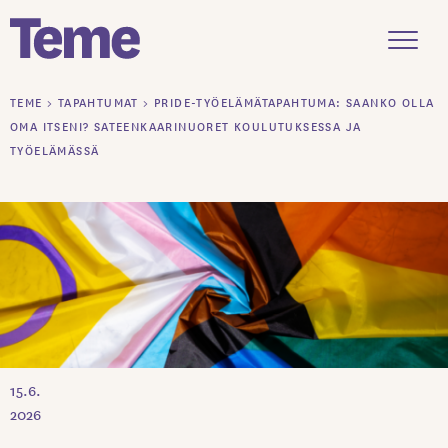
Menu
Siirry
TEME
>
TAPAHTUMAT
>
PRIDE-TYÖELÄMÄTAPAHTUMA: SAANKO OLLA
sisältöön
OMA ITSENI? SATEENKAARINUORET KOULUTUKSESSA JA
TYÖELÄMÄSSÄ
15.6.
2026