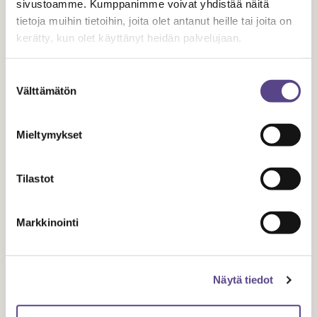
sivustoamme. Kumppanimme voivat yhdistää näitä
tietoja muihin tietoihin, joita olet antanut heille tai joita on
kerätty, kun olet käyttänyt heidän palvelujaan.
Suostumuksen
Välttämätön
valinta
Mieltymykset
TAPAHTUMAT
Tilastot
Markkinointi
19.3.
2019
Näytä tiedot
Esittävien taiteiden tasa-arvo-,