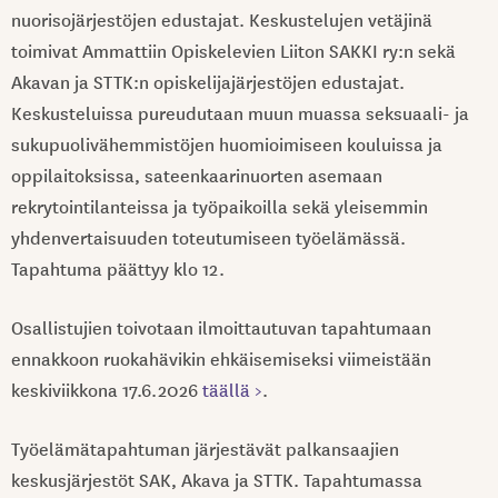
nuorisojärjestöjen edustajat. Keskustelujen vetäjinä
toimivat Ammattiin Opiskelevien Liiton SAKKI ry:n sekä
Akavan ja STTK:n opiskelijajärjestöjen edustajat.
Keskusteluissa pureudutaan muun muassa seksuaali- ja
sukupuolivähemmistöjen huomioimiseen kouluissa ja
oppilaitoksissa, sateenkaarinuorten asemaan
rekrytointilanteissa ja työpaikoilla sekä yleisemmin
yhdenvertaisuuden toteutumiseen työelämässä.
Tapahtuma päättyy klo 12.
Osallistujien toivotaan ilmoittautuvan tapahtumaan
ennakkoon ruokahävikin ehkäisemiseksi viimeistään
keskiviikkona 17.6.2026
täällä >
.
Työelämätapahtuman järjestävät palkansaajien
keskusjärjestöt SAK, Akava ja STTK. Tapahtumassa