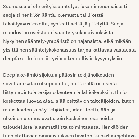
Suomessa ei ole erityissääntelyä, joka nimenomaisesti
suojaisi henkilön ääntä, olemusta tai liikettä
tekoälyavusteiselta, synteettiseltä jäljittelyltä. Suoja
muodostuu useista eri sääntelykokonaisuuksista.
Nykyinen sääntely‑ympäristö on hajanaista, eikä mikään
yksittäinen sääntelykokonaisuus tarjoa kattavaa vastausta
deepfake‑ilmiöön liittyviin oikeudellisiin kysymyksiin.
Deepfake‑ilmiö sijoittuu pääosin tekijänoikeuden
soveltamisalan ulkopuolelle, mutta sillä on useita
liittymäpintoja tekijänoikeuteen ja lähioikeuksiin. Ilmiö
koskettaa luovaa alaa, sillä esittävien taiteilijoiden, kuten
muusikoiden ja näyttelijöiden, identiteetti, ääni ja
ulkoinen olemus ovat usein keskeinen osa heidän
taloudellista ja ammatillista toimintaansa. Henkilöiden
tunnistettavien ominaisuuksien luvaton tai harhaanjohtava