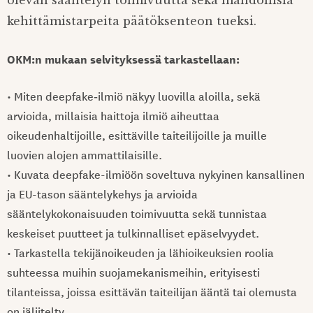
kehittämistarpeita päätöksenteon tueksi.
OKM:n mukaan selvityksessä tarkastellaan:
• Miten deepfake‑ilmiö näkyy luovilla aloilla, sekä
arvioida, millaisia haittoja ilmiö aiheuttaa
oikeudenhaltijoille, esittäville taiteilijoille ja muille
luovien alojen ammattilaisille.
• Kuvata deepfake-ilmiöön soveltuva nykyinen kansallinen
ja EU-tason sääntelykehys ja arvioida
sääntelykokonaisuuden toimivuutta sekä tunnistaa
keskeiset puutteet ja tulkinnalliset epäselvyydet.
• Tarkastella tekijänoikeuden ja lähioikeuksien roolia
suhteessa muihin suojamekanismeihin, erityisesti
tilanteissa, joissa esittävän taiteilijan ääntä tai olemusta
on jäljitelty.