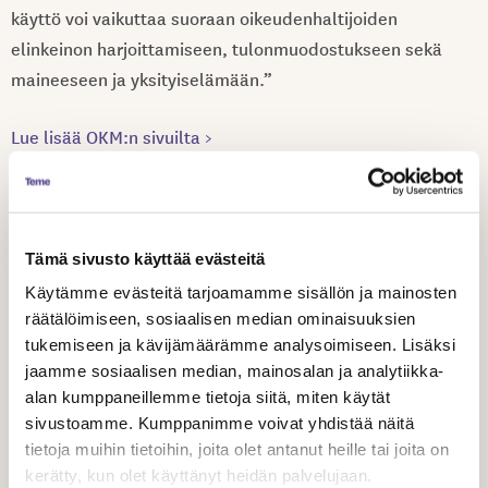
käyttö voi vaikuttaa suoraan oikeudenhaltijoiden
elinkeinon harjoittamiseen, tulonmuodostukseen sekä
maineeseen ja yksityiselämään.”
Lue lisää OKM:n sivuilta >
Jaa artikkeli
Tämä sivusto käyttää evästeitä
Käytämme evästeitä tarjoamamme sisällön ja mainosten
räätälöimiseen, sosiaalisen median ominaisuuksien
tukemiseen ja kävijämäärämme analysoimiseen. Lisäksi
Aiheeseen liittyvät artikkelit
jaamme sosiaalisen median, mainosalan ja analytiikka-
alan kumppaneillemme tietoja siitä, miten käytät
sivustoamme. Kumppanimme voivat yhdistää näitä
tietoja muihin tietoihin, joita olet antanut heille tai joita on
kerätty, kun olet käyttänyt heidän palvelujaan.