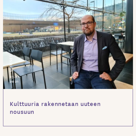
UUTISET
23.11.
2021
Kulttuuria rakennetaan uuteen
nousuun