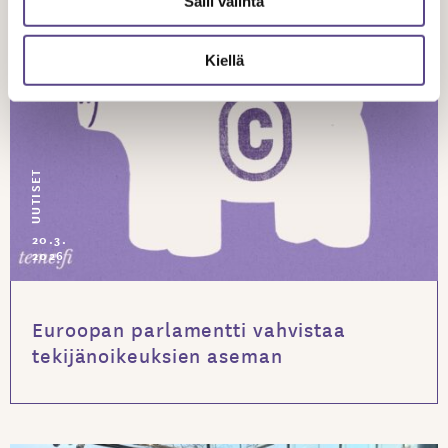
Salli valinta
Kiellä
UUTISET
20.3.
2026
Euroopan parlamentti vahvistaa
tekijänoikeuksien aseman