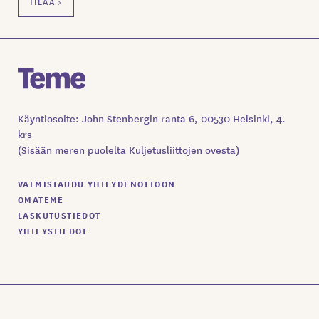
Käyntiosoite: John Stenbergin ranta 6, 00530 Helsinki, 4.
krs
(Sisään meren puolelta Kuljetusliittojen ovesta)
VALMISTAUDU YHTEYDENOTTOON
OMATEME
LASKUTUSTIEDOT
YHTEYSTIEDOT