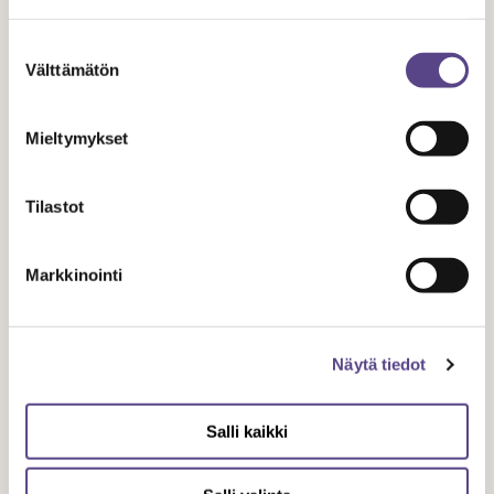
Suostumuksen
Välttämätön
valinta
Mieltymykset
UUTISET
Tilastot
8.9.
2021
Markkinointi
Teatterijärjestöjen Keskusliitto lausuu
Näytä tiedot
valtionbudjetin luonnoksesta
Salli kaikki