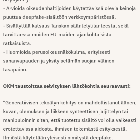
• Arvioida oikeudenhaltijoiden käytettävissä olevia keinoja
puuttua deepfake-sisältöön verkkoympäristössä.
• Sisällyttää katsaus Tanskan sääntelytilanteesta, sekä
tarvittaessa muiden EU-maiden ajankohtaisista
ratkaisuista.
• Huomioida perusoikeusnäkökulma, erityisesti
sananvapauden ja yksityiselämän suojan välinen
tasapaino.
OKM taustoittaa selvityksen lähtökohtia seuraavasti:
“Generatiivisen tekoälyn kehitys on mahdollistanut äänen,
kuvan, olemuksen ja liikkeen synteettisen jäljittelyn tai
manipuloinnin siten, että tuotettu sisältö voi olla vaikeasti
erotettavissa aidosta, ihmisen tekemästä esityksestä.
Ilmiöstä käytetään yleisesti nimitystä deepfake.