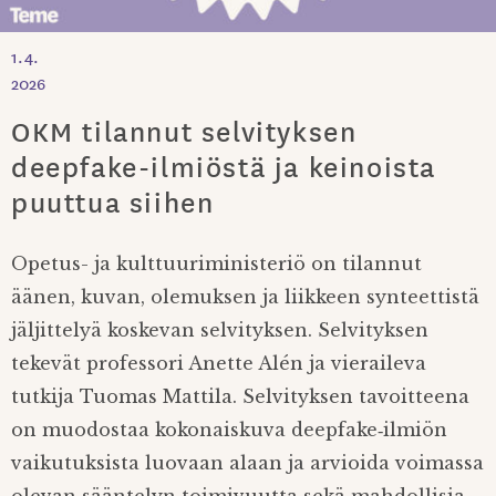
1.4.
2026
OKM tilannut selvityksen
deepfake-ilmiöstä ja keinoista
puuttua siihen
Opetus- ja kulttuuriministeriö on tilannut
äänen, kuvan, olemuksen ja liikkeen synteettistä
jäljittelyä koskevan selvityksen. Selvityksen
tekevät professori Anette Alén ja vieraileva
tutkija Tuomas Mattila. Selvityksen tavoitteena
on muodostaa kokonaiskuva deepfake‑ilmiön
vaikutuksista luovaan alaan ja arvioida voimassa
olevan sääntelyn toimivuutta sekä mahdollisia