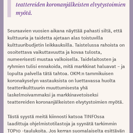
teattereiden koronanjälkeisten elvytystoimien
myötä.
Seuraavien vuosien aikana näyttää pahasti siltä, että
kulttuuria ja taidetta ajetaan alas toistuvilla
kulttuuribudjetin leikkauksilla. Taistelussa rahoista on
osoitettava vaikuttavuutta ja kovaa tulosta,
numeerisesti mustaa valkoisella. Taidelaitosten ja
ryhmien tulisi ennakoida, mitä markkinat haluavat – ja
lopulta palvella tätä tahtoa. OKM:n tammikuisen
koronakyselyn vastauksista on luettavassa huolta
teatterikulttuurin muuttumisesta yhä
laskelmoivammaksi ja markkinavetoiseksi
teattereiden koronanjälkeisten elvytystoimien myötä.
Tästä syystä meitä kiinnosti katsoa TINFOssa
laadittuja ohjelmistotilastoja ja syynätä tarkimmin
TOP10 -taulukoita. Jos kerran suomalaiselta esittävän