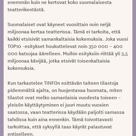
enemmän kuin ne kertovat koko suomalaisesta
teatterikentästä.
Suomalaiset ovat käyneet vuosittain noin neljä
miljoonaa kertaa teatterissa. Tämä ei tarkoita, että
kaikki etsisivät samankaltaisia kokemuksia. Joka vuosi
TOP10 -esitykset houkuttelevat noin 350 000 – 400
000 katsojaa äärelleen. Muihin esityksiin riittää yli 3,5
miljoonaa kävijää, jotka etsivät toisenkaltaisia
kokemuksia.
Kun tarkastelee TINFOn esittävän taiteen tilastoja
pidemmältä ajalta, on huojentavaa huomata, miten
tilastot ovat melko samanlaisia vuodesta toiseen –
yleisön käyttäytyminen ei juuri muutu vuosien
saatossa, vaan teatterissa käydään paljolti samassa
tahdissa kuin aina ennenkin. Tämä toivottavasti
tarkoittaa, että syksyllä taas käyrät palautuvat
entiselleen.