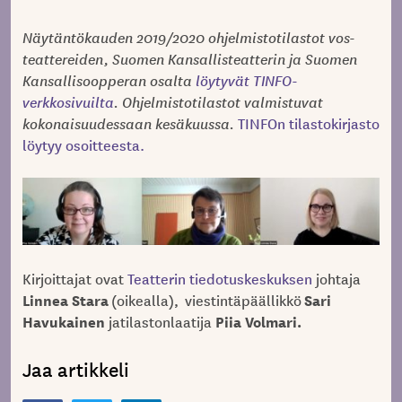
Näytäntökauden 2019/2020 ohjelmistotilastot vos-
teattereiden, Suomen Kansallisteatterin ja Suomen
Kansallisoopperan osalta
löytyvät TINFO-
verkkosivuilta
. Ohjelmistotilastot valmistuvat
kokonaisuudessaan kesäkuussa.
TINFOn tilastokirjasto
löytyy osoitteesta.
Kirjoittajat ovat
Teatterin tiedotuskeskuksen
johtaja
Linnea Stara
Sari
(oikealla), viestintäpäällikkö
Havukainen
Piia Volmari.
jatilastonlaatija
Jaa artikkeli