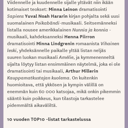
Viidennelle ja kuudennelle sijalle yltävät niin ikään
Minna Leinon
kotimaiset teokset:
dramatisointi
Yuval Noah Hararin
Sapiens
kirjan pohjalta sekä uusi
suomalainen
Poikabändi
-musikaali. Seitsemänneksi
listalla nousee amerikkalainen
Nunnia ja konnia
-
Henna Piirron
musikaali, kahdeksanneksi
Minna Lindgrenin
dramatisointi
romaanista
Vihainen
leski
, yhdeksännelle paikalle yltää listan neljäs
suuren luokan musikaali
Amélie
, ja kymmenenneltä
sijalta löytyy listan ensimmäinen näytelmä, joka ei ole
Arthur Millerin
dramatisointi tai musikaali,
Kauppamatkustajan kuolema
. On kuitenkin
huomioitava, että ykkösen ja kympin välillä on
enemmän kuin 60 000 katsojaa, mikä onkin pikemmin
sääntö kuin poikkeus, kun tilastoja tarkastelee
pidemmältä aikaväliltä.
10 vuoden TOP10 -listat tarkastelussa