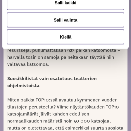
Kansallisoopperan ja yksittäisten toimijoiden
Salli kaikki
tuotantoa.
Salli valinta
Pienempien toimijoiden on hyvin vaikea saavuttaa yli
20 000:a katsojaa yhdelle esitykselle yhden
näytäntökauden aikana. Harvalla teatterilla on
Kiellä
käytössään Helsingin Kaupunginteatterin kaltaisia
resursseja, puhumattakaan 923 paikan katsomosta –
harvalla tosin on samoja paineitakaan täyttää niin
valtavaa katsomoa.
Suosikkilistat vain osatotuus teatterien
ohjelmistoista
Miten paikka TOP10:ssä avautuu kymmenen vuoden
tilastojen perusteella? Viime näytäntökauden TOP10
katsojamäärät jäivät kahden edellisen
normaalikauden määristä noin 50 000 katsojaa,
mutta on oletettavaa, että esimerkiksi suurta suosiota