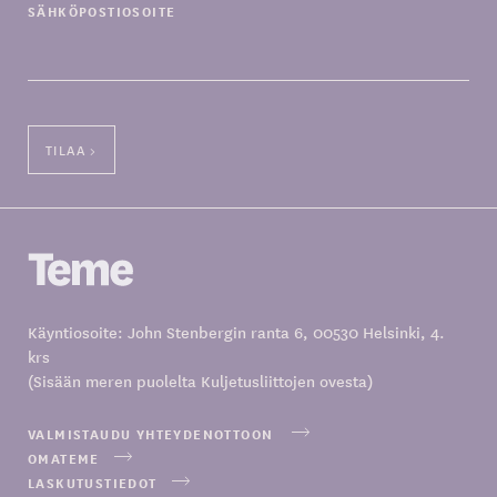
SÄHKÖPOSTIOSOITE
Käyntiosoite: John Stenbergin ranta 6, 00530 Helsinki, 4.
krs
(Sisään meren puolelta Kuljetusliittojen ovesta)
VALMISTAUDU YHTEYDENOTTOON
OMATEME
LASKUTUSTIEDOT