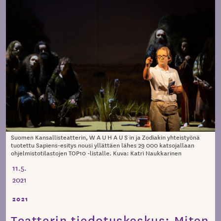
Suomen Kansallisteatterin, W A U H A U S in ja Zodiakin yhteistyönä
tuotettu Sapiens-esitys nousi yllättäen lähes 29 000 katsojallaan
ohjelmistotilastojen TOP10 -listalle. Kuva: Katri Naukkarinen
11.5.
2021
2021
Teatterin tiedotuskeskus: Miten