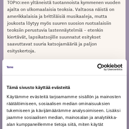
TOP10:een yltäneistä tuotannoista kymmenen vuoden
ajalta on ulkomaalaisia teoksia. Valtaosa näistä on
amerikkalaisia ja brittiläisiä musikaaleja, mutta
joukosta löytyy myös suuren suosion ruotsalaisiin
teoksiin perustuvia lastennäytelmiä – etenkin
kiertävät, lapsikatsojille suunnatut esitykset
saavuttavat suuria katsojamääriä ja paljon
esityskertoja.
Viime vuosikymmenen TOP10 -tuotannoista 45
prosenttia on kotimaista käsialaa. Näistä kotimaisista
tuotannoista yli 40 prosenttia oli dramatisointeja joko
romaanin tai elokuvan pohjalta, entuudestaan etenkin
Tämä sivusto käyttää evästeitä
Aino
lapsille tutuista hahmoista tai tarinoista.
Käytämme evästeitä tarjoamamme sisällön ja mainosten
Havukaisen
Sami Toivosen
ja
lastenkirjasarjan
räätälöimiseen, sosiaalisen median ominaisuuksien
sankarit Tatu ja Patun lisäksi yleisömagneetteja ovat
tukemiseen ja kävijämäärämme analysoimiseen. Lisäksi
Sinikka Nopolan
Tiina
olleet Hevisaurus-yhtye,
ja
jaamme sosiaalisen median, mainosalan ja analytiikka-
Nopolan
Mauri
kirjoista tuttu Risto Räppääjä ja
alan kumppaneillemme tietoja siitä, miten käytät
Kunnaksen
Herra Hakkarainen. Uusien kotimaisten