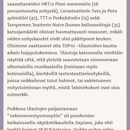
saavuttaneiden HKT:n
Pieni merenneito
(28
peruuntunutta esitystä), Linnateatterin
Tatu ja Patu
syömään!
(42), TTT:n
Poikabändin
(15) sekä
Tampereen Teatterin
Notre Damen kellonsoittaja
(35)
katsojamäärät olisivat huomattavasti nousseet, mikäli
niiden esityskaudet eivät olisi päättyneet kesken.
Olisimme saattaneet olla TOP10 –tilastoiden kautta-
aikain huippulukemissa. Tilastoja katsomalla nimittäin
näyttää siltä, että yleisöä saavutetaan nimenomaan
ulkomaisilla musikaaleilla (toisinaan myös
kotimaisilla), kiertävillä lastenteatteriesityksillä,
joissa seikkailevat tutut hahmot, tai vakiintuneen
esitystoiminnan myötä, mistä Talvisirkukset ovat oiva
esimerkki.
Poikkeus tilastojen paljastamaan
“vakiomenestysreseptiin” oli pandemian
katkaisseella näytäntökaudella
Sapiens
, joka ehti
kerätä huimat 28 858 katsojaa. Vaikka esitys onkin