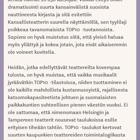
dramatisointi suurta kansainvälistä suosiota
nauttineesta kirjasta ja sitä esitettiin
Kansallisteatterin suurella näyttämöllä, sen tyylilaji
poikkeaa tavanomaisista TOP10 -tuotannoista.
Sapiens
on hyvä muistutus siitä, että yleisö haluaa
myös yllättyä ja kokea jotain, jota eivät aikaisemmin
ole voineet kuvitella.
Heidän, jotka edellyttävät teattereilta kovempaa
tulosta, on hyvä muistaa, että vaikka musikaalit
jyräävätkin TOP10 -tilastoissa, niiden tuottaminen ei
ole kaikille mahdollista kustannussyistä, rajallisesta
katsomokapasiteetista johtuen ja suomalaisten
paikkakuntien suhteellisen pienen väestön vuoksi. Ei
ole sattumaa, että nimenomaan Helsingin ja
Tampereen teatterit nousevat taulukoissa esille
erityisen tiheään tahtiin. TOP10 -taulukot kertovat
suurten kaupunkien teattereiden toimintalogiikasta