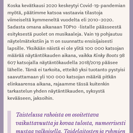
Koska kevätkausi 2020 keskeytyi Covid-19-pandemian
myötä, päätimme katsoa vastaavia tilastoja
viimeiseltä kymmeneltä vuodelta eli 2010–2020.
Sadasta omana aikanaan TOP10 -listalle päässeestä
esityksestä puolet on musikaaleja. Vain 19 pohjautuu
näytelmätekstiin ja 11 on suunnattu ensisijaisesti
lapsille. Yksikään näistä ei ole ylitä 100 000 katsojan
määrää näytäntökauden aikana, vaikka
Kinky Boots
98
607 katsojalla näytäntökaudella 2018/2019 pääsee
lähelle. Tämä ei tarkoita, etteikö yksi tuotanto pystyisi
saavuttamaan yli 100 000 katsojan määriä pitkän
elinkaarensa aikana, rajaamme tässä kuitenkin
tarkastelun yhden näytäntökauden, syksystä
kevääseen, jaksoihin.
Taistelussa rahoista on osoitettava
vaikuttavuutta ja kovaa tulosta, numeerisesti
mustaa valkoisella. Taidelaitosten ja ryhmien