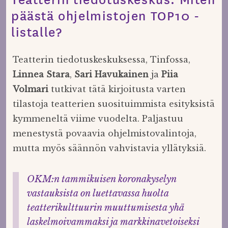
päästä ohjelmistojen TOP10 -
listalle?
Teatterin tiedotuskeskuksessa, Tinfossa,
Linnea Stara
,
Sari Havukainen
ja
Piia
Volmari
tutkivat tätä kirjoitusta varten
tilastoja teatterien suosituimmista esityksistä
kymmeneltä viime vuodelta. Paljastuu
menestystä povaavia ohjelmistovalintoja,
mutta myös säännön vahvistavia yllätyksiä.
OKM:n tammikuisen koronakyselyn
vastauksista on luettavassa huolta
teatterikulttuurin muuttumisesta yhä
laskelmoivammaksi ja markkinavetoiseksi