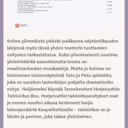
Kolme ylimmäistä pitävät paikkansa näytäntökauden
kärjessä myös tässä yhden teatterin tuottamien
esitysten tarkastelussa. Kaksi ylivoimaisesti suurinta
yleisömäärää saavuttanutta teosta on
maailmanluokan musikaaleja. Mutta jo kolmas on
kotimainen lastennäytelmä
Tatu ja Patu
syömään
,
joka on suositun lastenkirjan pohjalta dramatisoitu
esitys. Neljänneksi kiipeää Tanssiteatteri Hurjaruuthin
Talvisirkus Bau.
Hurjaruuthin talvisirkusesitykset ovat
jo monen vuoden aikana keränneet hurjia
katsojamääriä Kaapelitehtaalle – talvisirkus on jo
käsite ja perinne, joka takaa yleisövirran.