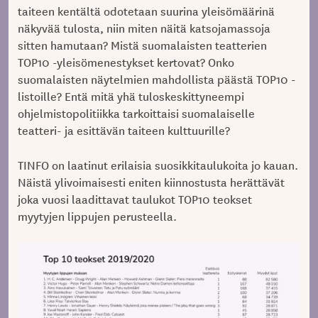
taiteen kentältä odotetaan suurina yleisömäärinä
näkyvää tulosta, niin miten näitä katsojamassoja
sitten hamutaan? Mistä suomalaisten teatterien
TOP10 -yleisömenestykset kertovat? Onko
suomalaisten näytelmien mahdollista päästä TOP10 -
listoille? Entä mitä yhä tuloskeskittyneempi
ohjelmistopolitiikka tarkoittaisi suomalaiselle
teatteri- ja esittävän taiteen kulttuurille?
TINFO on laatinut erilaisia suosikkitaulukoita jo kauan.
Näistä ylivoimaisesti eniten kiinnostusta herättävät
joka vuosi laadittavat taulukot TOP10 teokset
myytyjen lippujen perusteella.