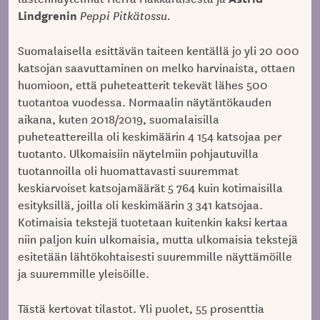
Lindgrenin
Peppi Pitkätossu.
Suomalaisella esittävän taiteen kentällä jo yli 20 000
katsojan saavuttaminen on melko harvinaista, ottaen
huomioon, että puheteatterit tekevät lähes 500
tuotantoa vuodessa. Normaalin näytäntökauden
aikana, kuten 2018/2019, suomalaisilla
puheteattereilla oli keskimäärin 4 154 katsojaa per
tuotanto. Ulkomaisiin näytelmiin pohjautuvilla
tuotannoilla oli huomattavasti suuremmat
keskiarvoiset katsojamäärät 5 764 kuin kotimaisilla
esityksillä, joilla oli keskimäärin 3 341 katsojaa.
Kotimaisia tekstejä tuotetaan kuitenkin kaksi kertaa
niin paljon kuin ulkomaisia, mutta ulkomaisia tekstejä
esitetään lähtökohtaisesti suuremmille näyttämöille
ja suuremmille yleisöille.
Tästä kertovat tilastot. Yli puolet, 55 prosenttia