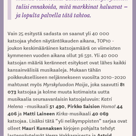
tulisi ennakoida, mitä markkinat haluavat –
ja lopulta palvella tätä tahtoa.
Vain 25 esitystä sadasta on saanut yli 40 000
katsojaa yhden näytäntökauden aikana, TOP10 -
joukon keskimääräinen katsojamäärä on viimeisten
kymmenen vuoden aikana ollut 36 591. Yli 40 000
katsojan määriä keränneet esitykset ovat lähes kaikki
kansainvälisiä musikaaleja. Mukaan tähän
poikkeukselliseen neljännekseen vuosilta 2010–2020
81
mahtuvat myös
Myrskyluodon Maija
, joka saavutti
073
katsojaa ja kolme muuta kotimaista uutta
musikaalia seuraavanlaisin katsojaluvuin:
Katri
51 490
Pirkko Saision
44
Helena –
musikaali
,
Homo!
406
Matti Laineen
40 069
ja
Kirka-
musikaali
katsojaa. Lisäksi tätä “yli nelikymppisten” sarjaa ovat
Mauri Kunnaksen
olleet
kirjojen pohjalta tehdyt
Astrid
lastennäytelmät Herra Hakkaraisesta ja