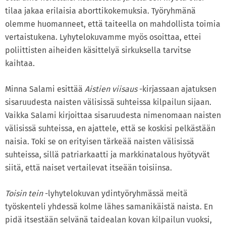
tilaa jakaa erilaisia aborttikokemuksia. Työryhmänä
olemme huomanneet, että taiteella on mahdollista toimia
vertaistukena. Lyhytelokuvamme myös osoittaa, ettei
poliittisten aiheiden käsittelyä sirkuksella tarvitse
kaihtaa.
Minna Salami esittää
Aistien viisaus
-kirjassaan ajatuksen
sisaruudesta naisten välisissä suhteissa kilpailun sijaan.
Vaikka Salami kirjoittaa sisaruudesta nimenomaan naisten
välisissä suhteissa, en ajattele, että se koskisi pelkästään
naisia. Toki se on erityisen tärkeää naisten välisissä
suhteissa, sillä patriarkaatti ja markkinatalous hyötyvät
siitä, että naiset vertailevat itseään toisiinsa.
Toisin tein
-lyhytelokuvan ydintyöryhmässä meitä
työskenteli yhdessä kolme lähes samanikäistä naista. En
pidä itsestään selvänä taidealan kovan kilpailun vuoksi,