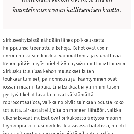
kuuntelemisen vaan hallitsemisen kautta.
Sirkusesityksissä nähdään lähes poikkeuksetta
huippuunsa treenattuja kehoja. Kehot ovat usein
norminmukaisia; hoikkia, vammattomia ja viehättäviä.
Kehon pitäisi myös mielellään pysyä muuttumattomana.
Sirkuskulttuurissa kehon muutokset kuten
loukkaantumiset, painonnousu ja ikääntyminen ovat
jossain määrin tabuja. Lihaksikkaat ja yli-inhimillisen
pystyvät kehot lavalla luovat väistämättä
representaatiota, vaikka ne eivät suinkaan edusta koko
totuutta. Sirkustaiteilijoita on moneen lähtöön. Vaikka
ulkonäkövaatimukset ovat sirkuksessa tietyssä määrin
löyhempiä kuin esimerkiksi klassisessa baletissa, muotit
ja normit ovat olemassa – ja niistä aiheutuu paljon