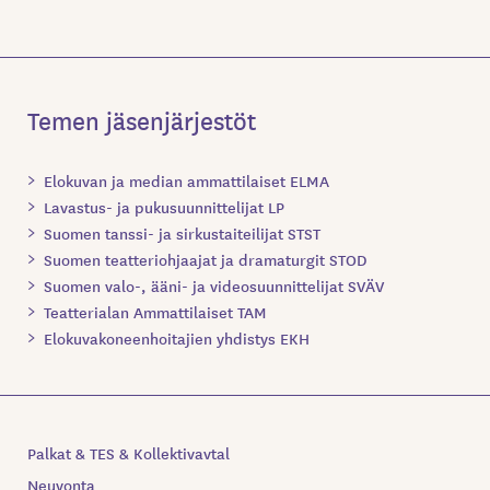
Temen jäsenjärjestöt
Elokuvan ja median ammattilaiset ELMA
Lavastus- ja pukusuunnittelijat LP
Suomen tanssi- ja sirkustaiteilijat STST
Suomen teatteriohjaajat ja dramaturgit STOD
Suomen valo-, ääni- ja videosuunnittelijat SVÄV
Teatterialan Ammattilaiset TAM
Elokuvakoneenhoitajien yhdistys EKH
Palkat & TES & Kollektivavtal
Neuvonta