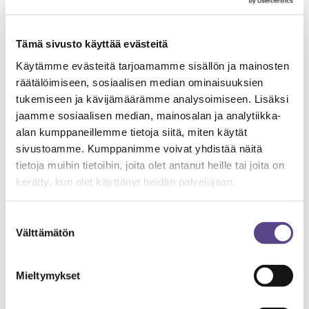
olevan sirkusta. Ajattelen esimerkiksi, että kaikki
tekemäni taide, oli se sitten esittävää tai visuaalista
Tämä sivusto käyttää evästeitä
taidetta, on sirkusta, koska sirkus on minun traditioni. Jos
jostain siis sirkuskentällä keskustellaan “oikeana tai
Käytämme evästeitä tarjoamamme sisällön ja mainosten
räätälöimiseen, sosiaalisen median ominaisuuksien
vääränä”, tulisi sen koskea eettisiä kysymyksiä, ei sitä,
tukemiseen ja kävijämäärämme analysoimiseen. Lisäksi
mikä lasketaan sirkukseksi ja mikä ei. Näin ollen
jaamme sosiaalisen median, mainosalan ja analytiikka-
esimerkiksi seksismiä tai eläinten oikeuksien toteutumista
alan kumppaneillemme tietoja siitä, miten käytät
sirkuksessa tulee tarkastella kriittisesti, eikä niitä voida
sivustoamme. Kumppanimme voivat yhdistää näitä
selittää perinteillä. Toiveeni on, ettei sirkuksen historiasta
tietoja muihin tietoihin, joita olet antanut heille tai joita on
ja perinteestä muodostuisi alalle sokeaa pistettä.
kerätty, kun olet käyttänyt heidän palvelujaan.
Toisin tein
Suostumuksen
Välttämätön
valinta
Sisus
on suomalainen nykysirkusryhmä, jonka ovat
perustaneet viisi lapsuudenystävää vuonna 2014.
Toisin
Mieltymykset
tein
on kahden Sisuksen perustajajäsenen,
Inka Pehkosen
ja
Iida Sipilän
, ideasta syntynyt lyhytelokuva, jonka