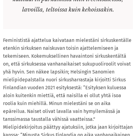
lavoilla, teltoissa kuin kehoissakin.
Feminististä ajattelua kaivataan mielestäni sirkuskentälle
etenkin sirkuksen naiskuvan toisin ajattelemiseen ja
tekemiseen. Kokemuksellinen havaintoni sirkuskentältä
on, että sirkuksessa vanhanaikaiset sukupuoliroolit voivat
yhä hyvin. Sen näkee lapsikin; Helsingin Sanomien
mielipidepalstalla nuori sirkusharrastaja kirjoitti Sirkus
Finlandian vuoden 2021 esityksestä: “Esityksen kuluessa
aloin kuitenkin miettiä, että naisilla ei ollut yhtä isoa
roolia kuin miehillä. Minun mielestäni se on aika
epäreilua. Naiset olivat lavalla vain hymyilemässä ja
tanssimassa taustalla vähissä vaatteissa.”
Mielipidekirjoitus päättyy ajatuksiin, jotka jaan kirjoittajan
kanssa: “Minusta Sirkus Finlandia on aika vanhanaikainen