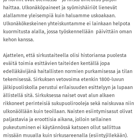
haittaa. Ulkonäköpaineet ja syömishäiriöt lienevät
alallamme yleisempiä kuin haluamme uskoakaan.
Ulkonäkökeskeinen yhteiskuntamme ei lainkaan helpota
kuormitusta alalla, jossa työskennellään päivittäin oman
kehon kanssa.
Ajattelen, että sirkustaiteella olisi historiansa puolesta
eväitä toimia esittävien taiteiden kentällä jopa
edelläkävijänä haitallisten normien purkamisessa ja tilan
tekemisessä. Sirkuksen vetovoima etenkin 1800-luvun
jälkipuoliskolla perustui erilaisuuden esittelyyn ja lupaan
ällistellä sitä. Sirkuksessa naiset ovat alun alkaen
rikkoneet perinteisiä sukupuolirooleja sekä naiskuvaa niin
ulkonäöllään kuin teoillaan. Naisten esiintymisasut olivat
paljastavia ja eroottisia aikana, jolloin sellainen
pukeutuminen ei käytännössä katsoen ollut sallittua
missään muualla kuin sirkusareenalla (esiintyjillekään).