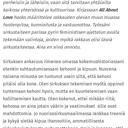
perheisiin ja läheisiin, vaan sitä tarvitaan yhtälailla
kaikissa yhteisöissä ja kulttuurissa. Kirjassaan
All About
Love
hooks määrittelee rakkauden olevan muun muassa
huolenpitoa, kunnioitusta ja vastuunottoa. Työssäni
sirkustaiteen parissa pyrin feministisen ajattelun avulla
tekemään valintoja, joiden myötä rakkaus olisi läsnä
sirkustaiteessa. Aina en siinä onnistu.
Sirkuksen ankaruus ilmenee omassa kokemushistoriassani
etenkin suhtautumisessani kehooni ja kipuun. Nuorena
naisena minusta on tuntunut usein siltä, että kehoni
pitäisi olla kone. Olen sirkuksen tekemisen myötä oppinut
tuntemaan kehoni hyvin, mutta en kuuntelemisen vaan
hallitsemisen kautta. Olen kokenut, ettei mikään riitä;
kehossa on aina jotain väärin ja vaatimukset sille ovat
mahdottomia. Jo nuorisosirkusmaailmassa rankkaa treeniä
ja kykyä sietää kipua ihannoitiin, ammatillisesta