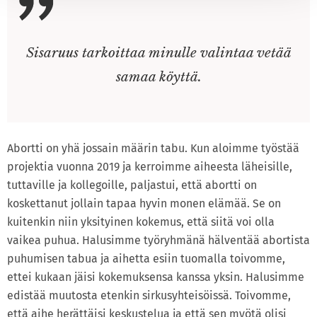
Sisaruus tarkoittaa minulle valintaa vetää
samaa köyttä.
Abortti on yhä jossain määrin tabu. Kun aloimme työstää
projektia vuonna 2019 ja kerroimme aiheesta läheisille,
tuttaville ja kollegoille, paljastui, että abortti on
koskettanut jollain tapaa hyvin monen elämää. Se on
kuitenkin niin yksityinen kokemus, että siitä voi olla
vaikea puhua. Halusimme työryhmänä hälventää abortista
puhumisen tabua ja aihetta esiin tuomalla toivomme,
ettei kukaan jäisi kokemuksensa kanssa yksin. Halusimme
edistää muutosta etenkin sirkusyhteisöissä. Toivomme,
että aihe herättäisi keskustelua ja että sen myötä olisi