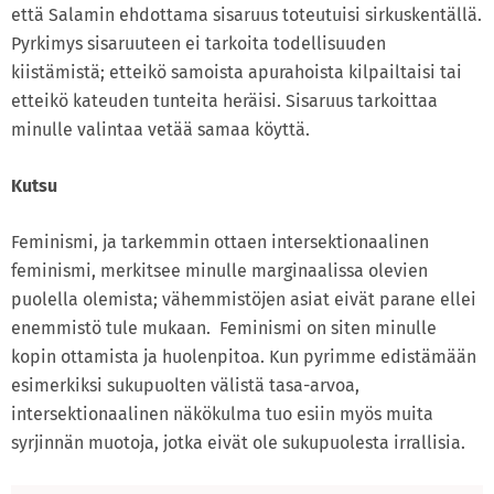
että Salamin ehdottama sisaruus toteutuisi sirkuskentällä.
Pyrkimys sisaruuteen ei tarkoita todellisuuden
kiistämistä; etteikö samoista apurahoista kilpailtaisi tai
etteikö kateuden tunteita heräisi. Sisaruus tarkoittaa
minulle valintaa vetää samaa köyttä.
Kutsu
Feminismi, ja tarkemmin ottaen intersektionaalinen
feminismi, merkitsee minulle marginaalissa olevien
puolella olemista; vähemmistöjen asiat eivät parane ellei
enemmistö tule mukaan. Feminismi on siten minulle
kopin ottamista ja huolenpitoa. Kun pyrimme edistämään
esimerkiksi sukupuolten välistä tasa-arvoa,
intersektionaalinen näkökulma tuo esiin myös muita
syrjinnän muotoja, jotka eivät ole sukupuolesta irrallisia.