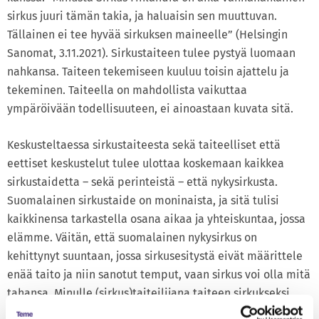
sirkus juuri tämän takia, ja haluaisin sen muuttuvan.
Tällainen ei tee hyvää sirkuksen maineelle” (Helsingin
Sanomat, 3.11.2021). Sirkustaiteen tulee pystyä luomaan
nahkansa. Taiteen tekemiseen kuuluu toisin ajattelu ja
tekeminen. Taiteella on mahdollista vaikuttaa
ympäröivään todellisuuteen, ei ainoastaan kuvata sitä.
Keskusteltaessa sirkustaiteesta sekä taiteelliset että
eettiset keskustelut tulee ulottaa koskemaan kaikkea
sirkustaidetta – sekä perinteistä – että nykysirkusta.
Suomalainen sirkustaide on moninaista, ja sitä tulisi
kaikkinensa tarkastella osana aikaa ja yhteiskuntaa, jossa
elämme. Väitän, että suomalainen nykysirkus on
kehittynyt suuntaan, jossa sirkusesitystä eivät määrittele
enää taito ja niin sanotut temput, vaan sirkus voi olla mitä
tahansa. Minulle (sirkus)taiteilijana taiteen sirkukseksi
määrittämiseksi riittää se, että tekijä itse kokee sen