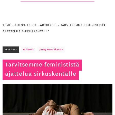
TEME
>
LIITOS-LEHTI
>
ARTIKKELI
>
TARVITSEMME FEMINISTISTÄ
AJATTELUA SIRKUSKENTÄLLE
11.04.2023
Artikkeli
Jenny Mansikkasalo
Tarvitsemme feminististä
ajattelua sirkuskentälle