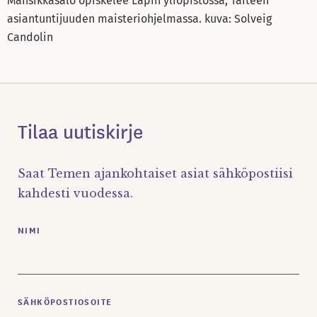
Mansikkasalo opiskelee Lapin yliopistossa, Taiteen
asiantuntijuuden maisteriohjelmassa. kuva: Solveig
Candolin
Tilaa uutiskirje
Saat Temen ajankohtaiset asiat sähköpostiisi
kahdesti vuodessa.
NIMI
SÄHKÖPOSTIOSOITE