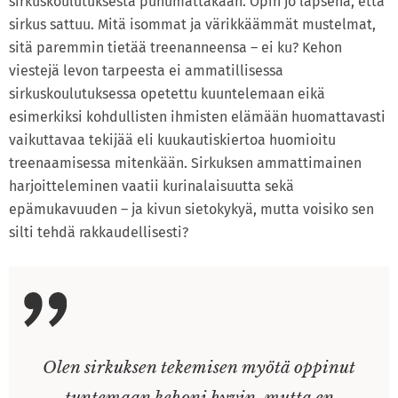
sirkuskoulutuksesta puhumattakaan. Opin jo lapsena, että
sirkus sattuu. Mitä isommat ja värikkäämmät mustelmat,
sitä paremmin tietää treenanneensa – ei ku? Kehon
viestejä levon tarpeesta ei ammatillisessa
sirkuskoulutuksessa opetettu kuuntelemaan eikä
esimerkiksi kohdullisten ihmisten elämään huomattavasti
vaikuttavaa tekijää eli kuukautiskiertoa huomioitu
treenaamisessa mitenkään. Sirkuksen ammattimainen
harjoitteleminen vaatii kurinalaisuutta sekä
epämukavuuden – ja kivun sietokykyä, mutta voisiko sen
silti tehdä rakkaudellisesti?
Olen sirkuksen tekemisen myötä oppinut
tuntemaan kehoni hyvin, mutta en