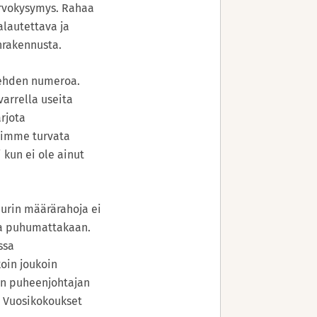
arvokysymys. Rahaa
alautettava ja
nrakennusta.
-lehden numeroa.
varrella useita
rjota
usimme turvata
 kun ei ole ainut
uurin määrärahoja ei
sta puhumattakaan.
ssa
oin joukoin
en puheenjohtajan
! Vuosikokoukset