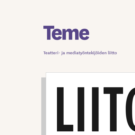
Siirry
sisältöön
Teatteri- ja mediatyöntekijöiden liitto