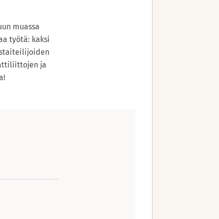
muun muassa
a työtä: kaksi
staiteilijoiden
tiliittojen ja
a!