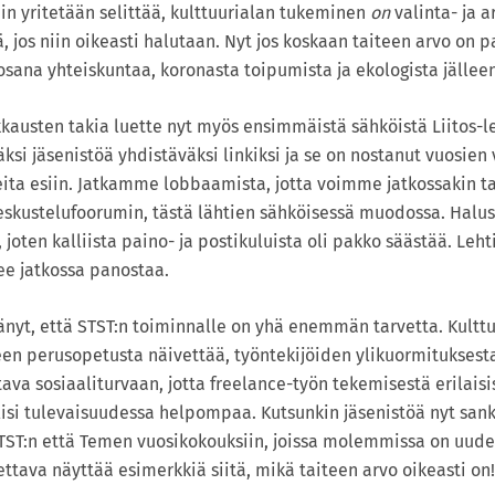
ein yritetään selittää, kulttuurialan tukeminen
on
valinta- ja 
, jos niin oikeasti halutaan. Nyt jos koskaan taiteen arvo on p
osana yhteiskuntaa, koronasta toipumista ja ekologista jällee
ikkausten takia luette nyt myös ensimmäistä sähköistä Liitos
ksi jäsenistöä yhdistäväksi linkiksi ja se on nostanut vuosien 
eita esiin. Jatkamme lobbaamista, jotta voimme jatkossakin ta
 keskustelufoorumin, tästä lähtien sähköisessä muodossa. Hal
joten kalliista paino- ja postikuluista oli pakko säästää. Lehti
lee jatkossa panostaa.
änyt, että STST:n toiminnalle on yhä enemmän tarvetta. Kultt
iteen perusopetusta näivettää, työntekijöiden ylikuormitukse
tava sosiaaliturvaan, jotta freelance-työn tekemisestä erilaisi
lisi tulevaisuudessa helpompaa. Kutsunkin jäsenistöä nyt sank
TST:n että Temen vuosikokouksiin, joissa molemmissa on uud
ettava näyttää esimerkkiä siitä, mikä taiteen arvo oikeasti on