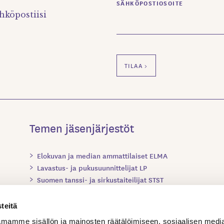
SÄHKÖPOSTIOSOITE
hköpostiisi
Temen jäsenjärjestöt
Elokuvan ja median ammattilaiset ELMA
Lavastus- ja pukusuunnittelijat LP
Suomen tanssi- ja sirkustaiteilijat STST
Suomen teatteriohjaajat ja dramaturgit STOD
Suomen valo-, ääni- ja videosuunnittelijat SVÄV
teitä
Teatterialan Ammattilaiset TAM
mamme sisällön ja mainosten räätälöimiseen, sosiaalisen medi