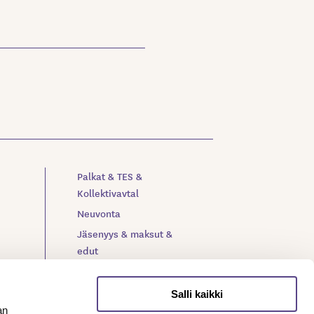
Palkat & TES &
Kollektivavtal
Neuvonta
Jäsenyys & maksut &
edut
Verkkolehti Meteli
Toiminta & organisaatio
Salli kaikki
Yhteystiedot
an