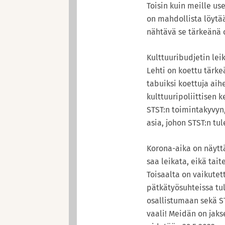
Toisin kuin meille us
on mahdollista löytää
nähtävä se tärkeänä 
Kulttuuribudjetin le
Lehti on koettu tärkeä
tabuiksi koettuja aih
kulttuuripoliittisen
STST:n toimintakyvyn, 
asia, johon STST:n tu
Korona-aika on näytt
saa leikata, eikä ta
Toisaalta on vaikutet
pätkätyösuhteissa tu
osallistumaan sekä S
vaali! Meidän on jaks