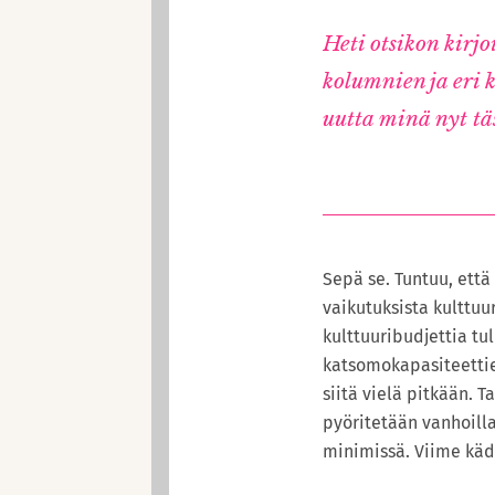
Heti otsikon kirjo
kolumnien ja eri k
uutta minä nyt tä
Sepä se. Tuntuu, ett
vaikutuksista kulttuu
kulttuuribudjettia tu
katsomokapasiteettie
siitä vielä pitkään. 
pyöritetään vanhoilla
minimissä. Viime käde