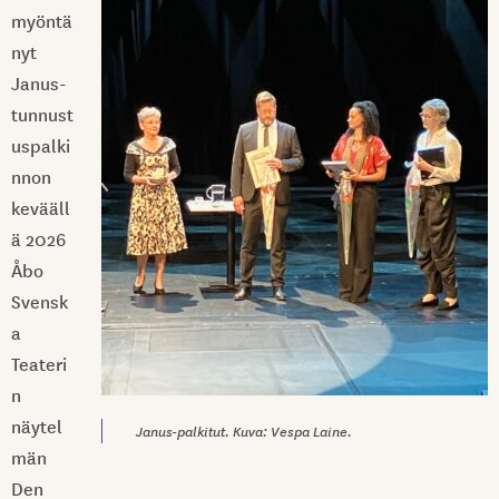
myöntä
nyt
Janus
-
tunnust
uspalki
nnon
kevääll
ä 2026
Åbo
Svensk
a
Teateri
n
näytel
Janus-palkitut. Kuva: Vespa Laine.
män
Den