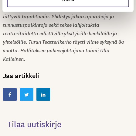
matkoja jäsenilleen sekä muita esittävään kulttuuriin
liittyviä tapahtumia. Yhdistys jakaa apurahoja ja
tunnustuspalkintoja sekä tekee lahjoituksia
teatteritaidetta edistäville yksityisille henkilöille ja
yhteisöille. Turun Teatterikerho täytti viime syksynä 80
vuotta. Hallituksen puheenjohtajana toimii Ulla
Kalleinen.
Jaa artikkeli
Tilaa uutiskirje