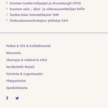
Suomen teatteriohjaajat ja dramaturgit STOD
Suomen valo-, ääni- ja videosuunnittelijat SVÄV
Teatterialan Ammattilaiset TAM
Elokuvakoneenhoitajien yhdistys EKH
Palkat & TES & Kollektivavtal
Neuvonta
Jäsenyys & maksut & edut
Verkkolehti Meteli
Toiminta & organisaatio
Yhteystiedot
Ajankohtaista