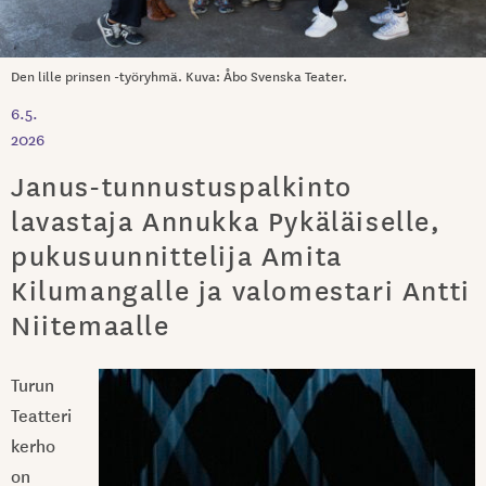
Den lille prinsen -työryhmä. Kuva: Åbo Svenska Teater.
6.5.
2026
Janus-tunnustuspalkinto
lavastaja Annukka Pykäläiselle,
pukusuunnittelija Amita
Kilumangalle ja valomestari Antti
Niitemaalle
Turun
Teatteri
kerho
on