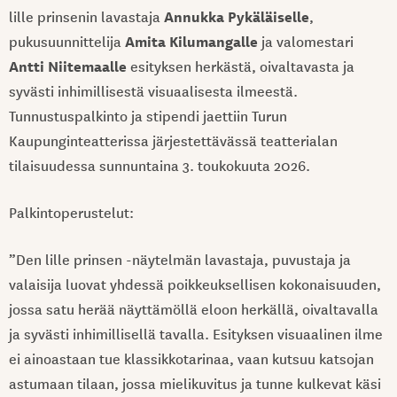
Annukka Pykäläiselle
lille prinsenin lavastaja
,
Amita Kilumangalle
pukusuunnittelija
ja valomestari
Antti Niitemaalle
esityksen herkästä, oivaltavasta ja
syvästi inhimillisestä visuaalisesta ilmeestä.
Tunnustuspalkinto ja stipendi jaettiin Turun
Kaupunginteatterissa järjestettävässä teatterialan
tilaisuudessa sunnuntaina 3. toukokuuta 2026.
Palkintoperustelut:
”Den lille prinsen -näytelmän lavastaja, puvustaja ja
valaisija luovat yhdessä poikkeuksellisen kokonaisuuden,
jossa satu herää näyttämöllä eloon herkällä, oivaltavalla
ja syvästi inhimillisellä tavalla. Esityksen visuaalinen ilme
ei ainoastaan tue klassikkotarinaa, vaan kutsuu katsojan
astumaan tilaan, jossa mielikuvitus ja tunne kulkevat käsi