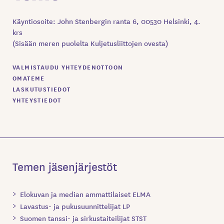
Käyntiosoite: John Stenbergin ranta 6, 00530 Helsinki, 4.
krs
(Sisään meren puolelta Kuljetusliittojen ovesta)
VALMISTAUDU YHTEYDENOTTOON
OMATEME
LASKUTUSTIEDOT
YHTEYSTIEDOT
Temen jäsenjärjestöt
Elokuvan ja median ammattilaiset ELMA
Lavastus- ja pukusuunnittelijat LP
Suomen tanssi- ja sirkustaiteilijat STST