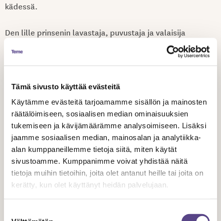
kädessä.
Den lille prinsenin lavastaja, puvustaja ja valaisija
rakentavat näyttämölle runollisen todellisuuden, jossa
materiaalien tuntu, rakenteiden kerroksellisuus ja tilan
muuntuvuus luovat vaikutelman maailmasta, joka on yhtä
aikaa tässä ja nyt sekä ääretön ja ajaton. Puvustus
Tämä sivusto käyttää evästeitä
syventää hahmojen olemusta. Valosuunnittelu sitoo
Käytämme evästeitä tarjoamamme sisällön ja mainosten
kokonaisuuden yhteen, ohjaa katsojan katsetta ja
räätälöimiseen, sosiaalisen median ominaisuuksien
tukemiseen ja kävijämäärämme analysoimiseen. Lisäksi
rytmittää kerrontaa.
jaamme sosiaalisen median, mainosalan ja analytiikka-
alan kumppaneillemme tietoja siitä, miten käytät
Erityisen merkitykselliseksi tämän kokonaisuuden tekee
sivustoamme. Kumppanimme voivat yhdistää näitä
sen käsityöläisyys ja näkyvä inhimillinen kädenjälki.
tietoja muihin tietoihin, joita olet antanut heille tai joita on
Aikana, jolloin digitaaliset työkalut ja tekoäly kykenevät
kerätty, kun olet käyttänyt heidän palvelujaan.
tuottamaan hämmästyttävän realistisia visuaalisia
maailmoja, Den lille prinsen -näytelmän tekijät
Suostumuksen