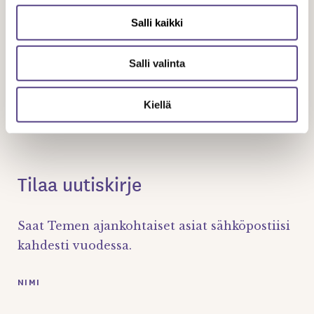
Suosituksen ovat allekirjoittaneet kesäkuussa 2009
Salli kaikki
työnantajaliitto Stefi ja Teme.
Salli valinta
Jaa artikkeli
Kiellä
Tilaa uutiskirje
Saat Temen ajankohtaiset asiat sähköpostiisi
kahdesti vuodessa.
NIMI