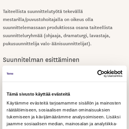
Taiteellista suunnittelutyötä tekevällä
mestarilla/puvustohoitajalla on oikeus olla
suunnittelemassaan produktiossa osana taiteellista
suunnitteluryhmää (ohjaaja, dramaturgi, lavastaja,
pukusuunnittelija valo-äänisuunnittelijat).
Suunnitelman esittäminen
Valo- ja äänimestari sekä puvustonhoitajan tulee esittää
suunnitelma ja idea pääpiirteittäin yhdessä taiteellisesta
suunnittelusta vastaavien kanssa ennen esityksen
Tämä sivusto käyttää evästeitä
harjoitusten alkamista siten kuin muiltakin
Käytämme evästeitä tarjoamamme sisällön ja mainosten
suunnittelijoilta edellytetään. Poikkeuksena ne
räätälöimiseen, sosiaalisen median ominaisuuksien
produktiot, jossa koko taiteellinen suunnittelu etenee
tukemiseen ja kävijämäärämme analysoimiseen. Lisäksi
vasta harjoitusten edetessä.
jaamme sosiaalisen median, mainosalan ja analytiikka-