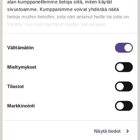
alan kumppaneillemme tietoja siitä, miten käytät
sivustoamme. Kumppanimme voivat yhdistää näitä
Palkka/Korvaus
tietoja muihin tietoihin, joita olet antanut heille tai joita on
kerätty, kun olet käyttänyt heidän palvelujaan.
Taiteellinen suunnittelutyö tulee korvata ottaen huomioon
suunnittelutyön laatu ja laajuus:
Suostumuksen
Välttämätön
valinta
produktiokohtaisesti erilliskorvauksena, jonka suuruus
sovitaan työntekijän kanssa tai
Mieltymykset
osana tehtäväkohtaista kuukausipalkkaa.
Tätä suositusta sovellettaessa on otettava huomioon se,
Tilastot
että teatterit ovat hyvin erilaisia ja poikkeavat
toiminnaltaan toisistaan. Jokainen teatteri toimii omaan
Markkinointi
tilanteeseensa sopivimmalla tavalla kiinnittäessään
huomiota suunnittelevien mestareiden tekemään
suunnittelutyöhön.
Näytä tiedot