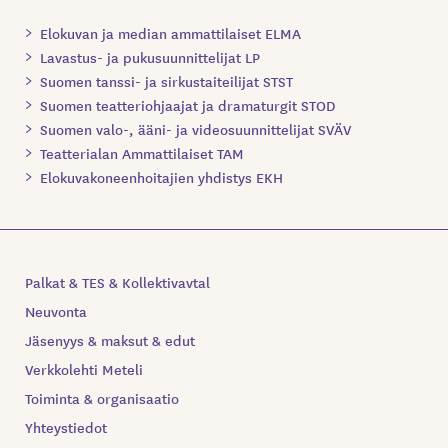
Elokuvan ja median ammattilaiset ELMA
Lavastus- ja pukusuunnittelijat LP
Suomen tanssi- ja sirkustaiteilijat STST
Suomen teatteriohjaajat ja dramaturgit STOD
Suomen valo-, ääni- ja videosuunnittelijat SVÄV
Teatterialan Ammattilaiset TAM
Elokuvakoneenhoitajien yhdistys EKH
Palkat & TES & Kollektivavtal
Neuvonta
Jäsenyys & maksut & edut
Verkkolehti Meteli
Toiminta & organisaatio
Yhteystiedot