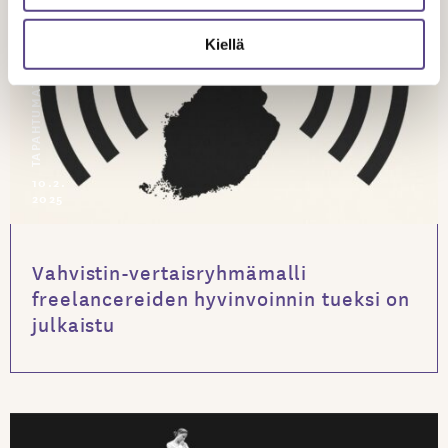
Kiellä
TAPAHTUMAT
10.2.
2025
Vahvistin-vertaisryhmämalli
freelancereiden hyvinvoinnin tueksi on
julkaistu