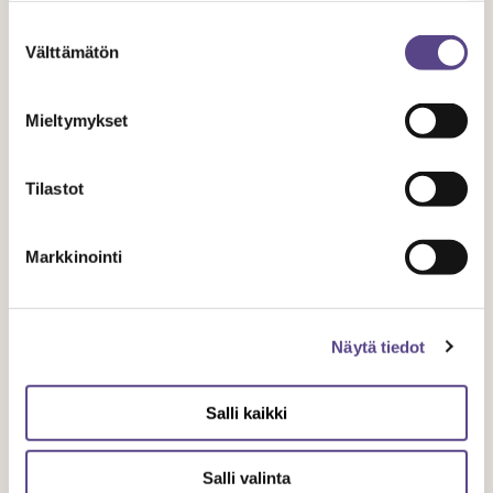
Suostumuksen
Välttämätön
valinta
TAPAHTUMAT
Mieltymykset
4.6.
2024
Tilastot
Etäkahvit Temen freelancereille 14.6.
Markkinointi
Aiheena yhteiskuntaluokkiin liittyvät
hierarkiat
Näytä tiedot
Salli kaikki
Salli valinta