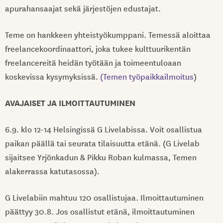
apurahansaajat sekä järjestöjen edustajat.
Teme on hankkeen yhteistyökumppani. Temessä aloittaa
freelancekoordinaattori, joka tukee kulttuurikentän
freelancereitä heidän työtään ja toimeentuloaan
koskevissa kysymyksissä.
(Temen työpaikkailmoitus
)
AVAJAISET JA ILMOITTAUTUMINEN
6.9. klo 12-14 Helsingissä G Livelabissa. Voit osallistua
paikan päällä tai seurata tilaisuutta etänä. (G Livelab
sijaitsee Yrjönkadun & Pikku Roban kulmassa, Temen
alakerrassa katutasossa).
G Livelabiin mahtuu 120 osallistujaa. Ilmoittautuminen
päättyy 30.8. Jos osallistut etänä, ilmoittautuminen