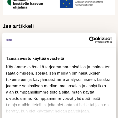
Jaa artikkeli
Tämä sivusto käyttää evästeitä
Aiheeseen liittyvät artikkelit
Käytämme evästeitä tarjoamamme sisällön ja mainosten
räätälöimiseen, sosiaalisen median ominaisuuksien
tukemiseen ja kävijämäärämme analysoimiseen. Lisäksi
jaamme sosiaalisen median, mainosalan ja analytiikka-
alan kumppaneillemme tietoja siitä, miten käytät
sivustoamme. Kumppanimme voivat yhdistää näitä
tietoja muihin tietoihin, joita olet antanut heille tai joita on
kerätty, kun olet käyttänyt heidän palvelujaan.