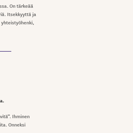
issa. On tärkeää
iä. Itsekkyyttä ja
 yhteistyöhenki,
a.
lvitä”. Ihminen
ita. Onneksi