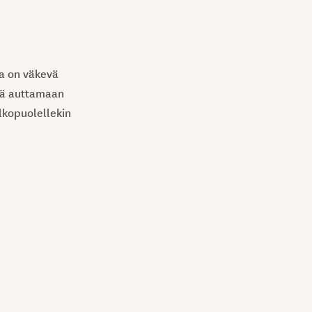
a on väkevä
ekä auttamaan
lkopuolellekin