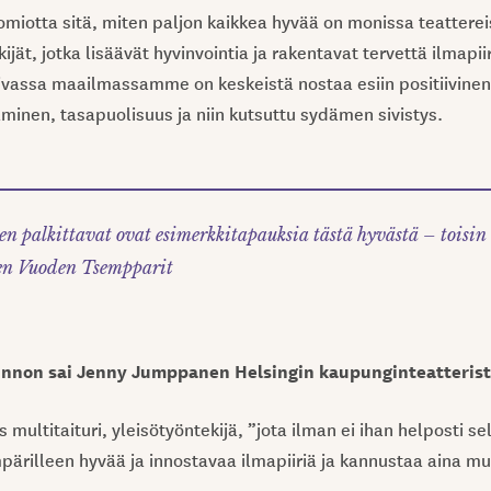
uomiotta sitä, miten paljon kaikkea hyvää on monissa teattere
jät, jotka lisäävät hyvinvointia ja rakentavat tervettä ilmapiir
vassa maailmassamme on keskeistä nostaa esiin positiivinen
inen, tasapuolisuus ja niin kutsuttu sydämen sivistys.
n palkittavat ovat esimerkkitapauksia tästä hyvästä – toisin
en Vuoden Tsempparit
innon sai Jenny Jumppanen Helsingin kaupunginteatterist
 multitaituri, yleisötyöntekijä, ”jota ilman ei ihan helposti se
pärilleen hyvää ja innostavaa ilmapiiriä ja kannustaa aina mu