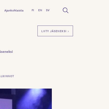
FI
EN
SV
Ajankohtaista
LIITY JÄSENEKSI >
äseneksi
ALKINNOT