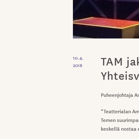
TAM ja
10.4.
2018
Yhteis
Puheenjohtaja An
”Teatterialan Am
Temen suurimpana
keskellä nostaa e