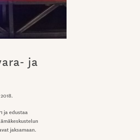
ara- ja
.2018.
71 ja edustaa
elämäkeskustelun
ttavat jaksamaan.