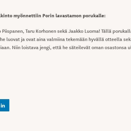
kinto myönnettiin Porin lavastamon porukalle:
 Piispanen, Taru Korhonen sekä Jaakko Luoma! Tällä porukall
a he luovat ja ovat aina valmiina tekemään hyvällä otteella s
iaan. Niin loistava jengi, että he säteilevät oman osastonsa u