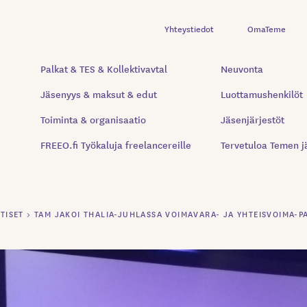
Yhteystiedot
OmaTeme
Palkat & TES & Kollektivavtal
Neuvonta
Jäsenyys & maksut & edut
Luottamushenkilöt
Toiminta & organisaatio
Jäsenjärjestöt
FREEO.fi Työkaluja freelancereille
Tervetuloa Temen j
TISET
>
TAM JAKOI THALIA-JUHLASSA VOIMAVARA- JA YHTEISVOIMA-P