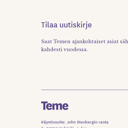
Tilaa uutiskirje
Saat Temen ajankohtaiset asiat säh
kahdesti vuodessa.
Käyntiosoite: John Stenbergin ranta
6, 00530 Helsinki, 4. krs