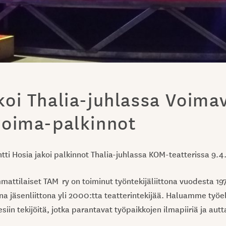
koi Thalia-juhlassa Voimav
voima-palkinnot
tti Hosia jakoi palkinnot Thalia-juhlassa KOM-teatterissa 9.4
mattilaiset TAM ry on toiminut työntekijäliittona vuodesta 19
 jäsenliittona yli 2000:tta teatterintekijää. Haluamme työ
siin tekijöitä, jotka parantavat työpaikkojen ilmapiiriä ja au