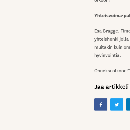
Yhteisvoima-pal
Esa Bragge, Timo
yhteishenki joll
muitakin kuin om
hyvinvointia.
Onneksi olkoon!”
Jaa artikkeli