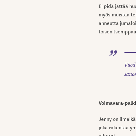
Ei pidä jättää h
myös muistaa teki
ahneutta jumaloi
toisen tsemppaam
Vuode
sano
Voimavara-palk
Jenny on ilmeikäs
joka rakentaa ym
olkoon!