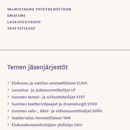
VALMISTAUDU YHTEYDENOTTOON
OMATEME
LASKUTUSTIEDOT
YHTEYSTIEDOT
Temen jäsenjärjestöt
Elokuvan ja median ammattilaiset ELMA
Lavastus- ja pukusuunnittelijat LP
Suomen tanssi- ja sirkustaiteilijat STST
Suomen teatteriohjaajat ja dramaturgit STOD
Suomen valo-, ääni- ja videosuunnittelijat SVÄV
Teatterialan Ammattilaiset TAM
Elokuvakoneenhoitajien yhdistys EKH