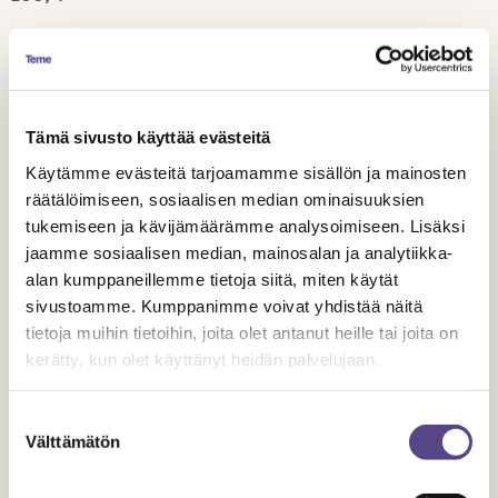
Muista, että taiteellisessakin työssä on työajat: työajan
tulee tasoittua teatterialalla 38,25 tuntiin viikossa ja
muilla aloilla, kuten tapahtumissa 40 tuntiin viikossa.
Tämä sivusto käyttää evästeitä
Esimerkkejä
Käytämme evästeitä tarjoamamme sisällön ja mainosten
räätälöimiseen, sosiaalisen median ominaisuuksien
tukemiseen ja kävijämäärämme analysoimiseen. Lisäksi
Esimerkki normaalista suunnittelutyöstä (ns. koko illan
jaamme sosiaalisen median, mainosalan ja analytiikka-
juttu) pienelle näyttämölle: 3 x 4000,- + 12,5%
alan kumppaneillemme tietoja siitä, miten käytät
lomakorvaus yhdestä suunnittelun osa-alueesta.
sivustoamme. Kumppanimme voivat yhdistää näitä
tietoja muihin tietoihin, joita olet antanut heille tai joita on
Toisesta suunnittelutehtävästä samassa produktiossa
kerätty, kun olet käyttänyt heidän palvelujaan.
maksetaan lisää vähintään 75% ensimmäisen työn
palkasta.
Suostumuksen
Välttämätön
valinta
Mieti aina mistä tarjottu palkkasumma muodostuu. Kysy