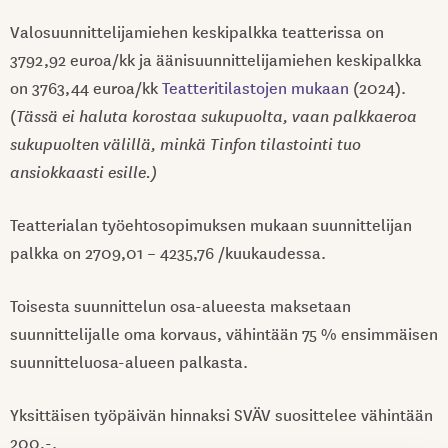
Valosuunnittelijamiehen keskipalkka teatterissa on
3792,92 euroa/kk ja äänisuunnittelijamiehen keskipalkka
on 3763,44 euroa/kk
Teatteritilastojen mukaan
(2024).
(
Tässä ei haluta korostaa sukupuolta, vaan palkkaeroa
sukupuolten välillä, minkä Tinfon tilastointi tuo
ansiokkaasti esille.)
Teatterialan työehtosopimuksen mukaan suunnittelijan
palkka on 2709,01 – 4235,76 /kuukaudessa.
Toisesta suunnittelun osa-alueesta maksetaan
suunnittelijalle oma korvaus, vähintään 75 % ensimmäisen
suunnitteluosa-alueen palkasta.
Yksittäisen työpäivän hinnaksi SVÄV suosittelee vähintään
200,-.