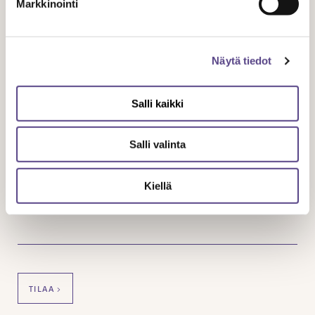
Markkinointi
Tilaa uutiskirje
Näytä tiedot
Saat Temen ajankohtaiset asiat sähköpostiisi
kahdesti vuodessa.
Salli kaikki
NIMI
Salli valinta
Kiellä
SÄHKÖPOSTIOSOITE