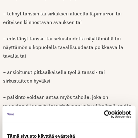
– tehnyt tanssin tai sirkuksen alueella läpimurron tai
erityisen kiinnostavan avauksen tai
– edistänyt tanssi- tai sirkustaidetta näyttämöllä tai
näyttämön ulkopuolella tavallisuudesta poikkeavalla
tavalla tai
– ansioitunut pitkäaikaisella työllä tanssi- tai
sirkustaiteen hyväksi
– palkinto voidaan antaa myös taholle, joka on
panostanut tanssiin tai sirkukseen koko elämänsä, mutta
ei aikaisemmin ole saanut ansaitsemaansa tunnustusta -
kannustamme ehdottamaan eri uransa vaiheissa olevia
tekijöitä ja ehdottamaan samoja tekijöitä uudestaan,
Tämä sivusto käyttää evästeitä