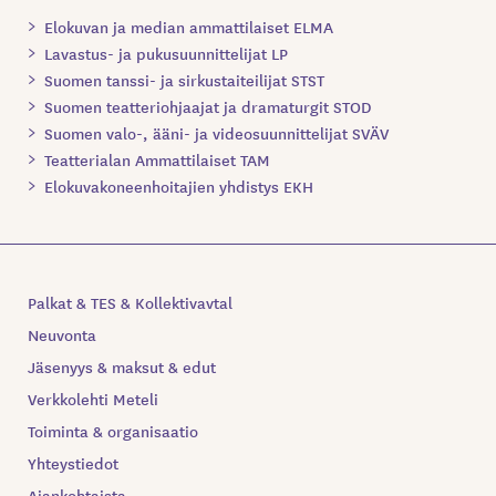
Elokuvan ja median ammattilaiset ELMA
Lavastus- ja pukusuunnittelijat LP
Suomen tanssi- ja sirkustaiteilijat STST
Suomen teatteriohjaajat ja dramaturgit STOD
Suomen valo-, ääni- ja videosuunnittelijat SVÄV
Teatterialan Ammattilaiset TAM
Elokuvakoneenhoitajien yhdistys EKH
Palkat & TES & Kollektivavtal
Neuvonta
Jäsenyys & maksut & edut
Verkkolehti Meteli
Toiminta & organisaatio
Yhteystiedot
Ajankohtaista