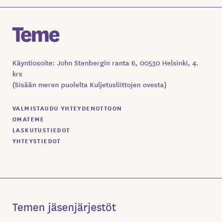
Käyntiosoite: John Stenbergin ranta 6, 00530 Helsinki, 4.
krs
(Sisään meren puolelta Kuljetusliittojen ovesta)
VALMISTAUDU YHTEYDENOTTOON
OMATEME
LASKUTUSTIEDOT
YHTEYSTIEDOT
Temen jäsenjärjestöt