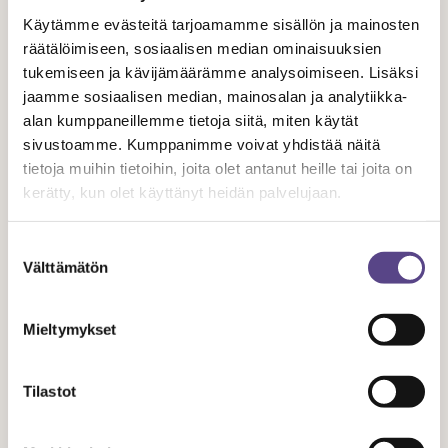
mikäli palkintoa ei ole vielä ehdotettavalle taholle
Käytämme evästeitä tarjoamamme sisällön ja mainosten
myönnetty
räätälöimiseen, sosiaalisen median ominaisuuksien
tukemiseen ja kävijämäärämme analysoimiseen. Lisäksi
Huom. Perustelujen maksimipituus on 0,5 sivua.
jaamme sosiaalisen median, mainosalan ja analytiikka-
alan kumppaneillemme tietoja siitä, miten käytät
Ehdotukset meilitse viimeistään sunnuntaina 18.2.
sivustoamme. Kumppanimme voivat yhdistää näitä
mennessä STST:n puheenjohtajalle:
sanni.kriikku@teme.fi
tietoja muihin tietoihin, joita olet antanut heille tai joita on
kerätty, kun olet käyttänyt heidän palvelujaan.
Palkinnon saajaa voi ehdottaa kuka tahansa asiasta
kiinnostunut. Jäsenyys Suomen tanssi- ja sirkustaiteilijat
Suostumuksen
Välttämätön
valinta
ry:ssä ei ole edellytys ehdotuksen tekemiseksi.
Jaa artikkeli
Mieltymykset
Tilastot