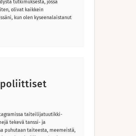
dystä tutkimuksesta, jossa
iten, olivat kaikkein
ssäni, kun olen kyseenalaistanut
poliittiset
agramissa taiteilijatuutikki-
ejä tekevä tanssi- ja
ssa puhutaan taiteesta, meemeistä,