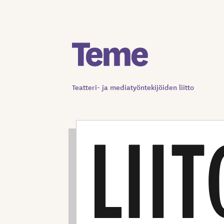
Siirry
sisältöön
Teatteri- ja mediatyöntekijöiden liitto