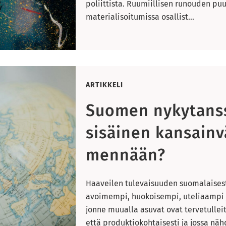
poliittista. Ruumiillisen runouden pu
materialisoitumissa osallist...
ARTIKKELI
Suomen nykytans
sisäinen kansainv
mennään?
Haaveilen tulevaisuuden suomalaisest
avoimempi, huokoisempi, uteliaampi j
jonne muualla asuvat ovat tervetulle
että produktiokohtaisesti ja jossa näh