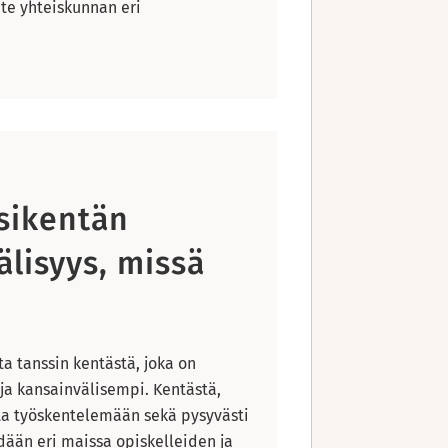
ute yhteiskunnan eri
sikentän
älisyys, missä
a tanssin kentästä, joka on
a kansainvälisempi. Kentästä,
ita työskentelemään sekä pysyvästi
dään eri maissa opiskelleiden ja