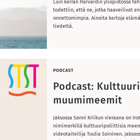
Luin kerran Harvardin yliopistossa teh
todettiin, että ne, jotka haaveilivat en
onnettomimpia. Ainoita kertoja elämä
tiedettä.
PODCAST
Podcast: Kulttuuri
muumimeemit
Jaksossa Sanni Kriikun vieraana on Inst
nimimerkillä kulttuuripoliittisia meem
videotaiteilija Tuulia Soininen. Jakso