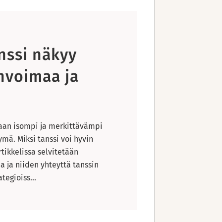
nssi näkyy
invoimaa ja
oaan isompi ja merkittävämpi
ymä. Miksi tanssi voi hyvin
tikkelissa selvitetään
a ja niiden yhteyttä tanssin
egioiss...