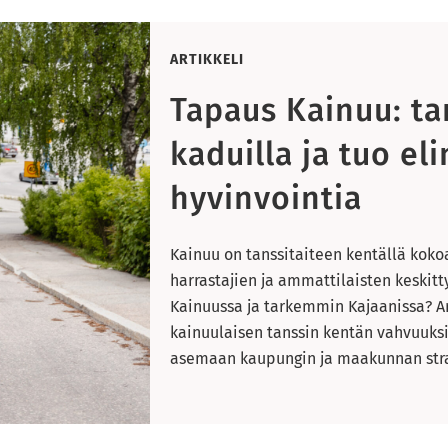
ARTIKKELI
Tapaus Kainuu: ta
kaduilla ja tuo el
hyvinvointia
Kainuu on tanssitaiteen kentällä kok
harrastajien ja ammattilaisten keskitt
Kainuussa ja tarkemmin Kajaanissa? Ar
kainuulaisen tanssin kentän vahvuuksi
asemaan kaupungin ja maakunnan strat