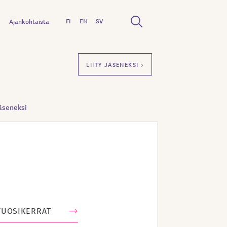
FI
EN
SV
Ajankohtaista
LIITY JÄSENEKSI >
äseneksi
VUOSIKERRAT