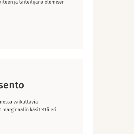
aiteen ja taiteilijana olemisen
asento
omessa vaikuttavia
et marginaalin käsitettä eri